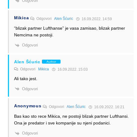
Odgovori
Mikica
Odgovori
Alen Šćuric
16.09.2022. 14:59
“blizak partner Lufthanse” je vasa zamisao, blizak partner
Nemcima ne postoji.
Odgovori
Alen Šćuric
Author
Odgovori
Mikica
16.09.2022. 15:03
Ali tako jest.
Odgovori
Anonymous
Odgovori
Alen Šćuric
16.09.2022. 16:21
Bas kao sto rece Mikica, ne postoji blizak partner Lufthansi.
Ona je predator i sve kompanije su njeni podanici.
Odgovori