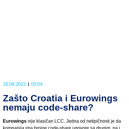
16.09.2022
05:04
Zašto Croatia i Eurowings
nemaju code-share?
Eurowings
nije klasičan LCC. Jedna od netipičnosti je da
kompanija ima brojne code-share ugovore sa drugim, pa i