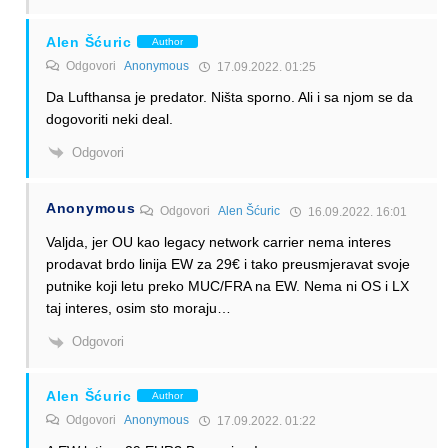
Alen Šćuric
Author
Odgovori
Anonymous
17.09.2022. 01:25
Da Lufthansa je predator. Ništa sporno. Ali i sa njom se da
dogovoriti neki deal.
Odgovori
Anonymous
Odgovori
Alen Šćuric
16.09.2022. 16:01
Valjda, jer OU kao legacy network carrier nema interes
prodavat brdo linija EW za 29€ i tako preusmjeravat svoje
putnike koji letu preko MUC/FRA na EW. Nema ni OS i LX
taj interes, osim sto moraju…
Odgovori
Alen Šćuric
Author
Odgovori
Anonymous
17.09.2022. 01:22