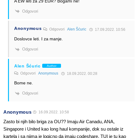
A EW leti za 29 EUR? Bogami ne!
Odgovori
Anonymous
Odgovori
Alen Šćuric
17.09.2022. 10:56
Doslovce leti. I za manje.
Odgovori
Alen Šćuric
Author
Odgovori
Anonymous
18.09.2022. 00:28
Bome ne.
Odgovori
Anonymous
16.09.2022. 10:58
Zasto bi njih bilo briga za OU?? Imaju Air Canadu, ANA,
Singapore i United kao long haul kompanije, dok su ostale iz
kartela i sa njima je logicno da imaju codeshare. TUI je tu kao