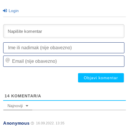
Login
I
ili
n
Em
(n
(n
ob
ob
14
KOMENTAR/A
Najnoviji
Anonymous
16.09.2022. 13:35