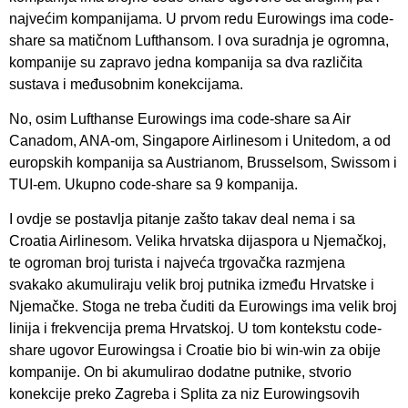
najvećim kompanijama. U prvom redu Eurowings ima code-
share sa matičnom Lufthansom. I ova suradnja je ogromna,
kompanije su zapravo jedna kompanija sa dva različita
sustava i međusobnim konekcijama.
No, osim Lufthanse Eurowings ima code-share sa Air
Canadom, ANA-om, Singapore Airlinesom i Unitedom, a od
europskih kompanija sa Austrianom, Brusselsom, Swissom i
TUI-em. Ukupno code-share sa 9 kompanija.
I ovdje se postavlja pitanje zašto takav deal nema i sa
Croatia Airlinesom. Velika hrvatska dijaspora u Njemačkoj,
te ogroman broj turista i najveća trgovačka razmjena
svakako akumuliraju velik broj putnika između Hrvatske i
Njemačke. Stoga ne treba čuditi da Eurowings ima velik broj
linija i frekvencija prema Hrvatskoj. U tom kontekstu code-
share ugovor Eurowingsa i Croatie bio bi win-win za obije
kompanije. On bi akumulirao dodatne putnike, stvorio
konekcije preko Zagreba i Splita za niz Eurowingsovih