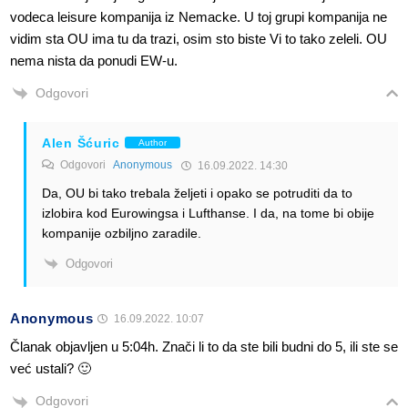
vodeca leisure kompanija iz Nemacke. U toj grupi kompanija ne
vidim sta OU ima tu da trazi, osim sto biste Vi to tako zeleli. OU
nema nista da ponudi EW-u.
Odgovori
Alen Šćuric
Author
Odgovori
Anonymous
16.09.2022. 14:30
Da, OU bi tako trebala željeti i opako se potruditi da to
izlobira kod Eurowingsa i Lufthanse. I da, na tome bi obije
kompanije ozbiljno zaradile.
Odgovori
Anonymous
16.09.2022. 10:07
Članak objavljen u 5:04h. Znači li to da ste bili budni do 5, ili ste se
već ustali? 🙂
Odgovori