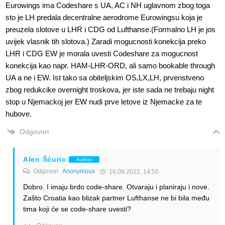
Eurowings ima Codeshare s UA, AC i NH uglavnom zbog toga
sto je LH predala decentralne aerodrome Eurowingsu koja je
preuzela slotove u LHR i CDG od Lufthanse.(Formalno LH je jos
uvijek vlasnik tih slotova.) Zaradi mogucnosti konekcija preko
LHR i CDG EW je morala uvesti Codeshare za mogucnost
konekcija kao napr. HAM-LHR-ORD, ali samo bookable through
UA a ne i EW. Ist tako sa obiteljskim OS,LX,LH, prvenstveno
zbog redukcike overnight troskova, jer iste sada ne trebaju night
stop u Njemackoj jer EW nudi prve letove iz Njemacke za te
hubove.
Odgovori
Alen Šćuric
Author
Odgovori
Anonymous
16.09.2022. 14:50
Dobro. I imaju brdo code-share. Otvaraju i planiraju i nove.
Zašto Croatia kao blizak partner Lufthanse ne bi bila među
tima koji će se code-share uvesti?