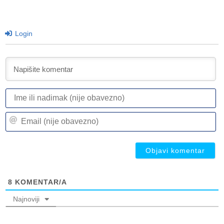
Login
I
ili
n
Em
(n
(n
ob
ob
8
KOMENTAR/A
Najnoviji