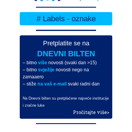
# Labels - oznake
Pretplatite se na
DNEVNI BILTEN
– bitno
više
novosti (svaki dan >15)
– bitno
svježije
novosti nego na
zamaaero
– stiže
na vaš e-mail
svaki radni dan
Na Dnevni bilten su pretplaćene najveće institucije
i zračne luke
Pročitajte više>