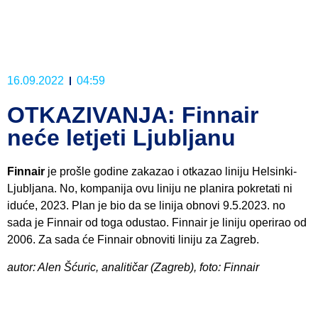
16.09.2022
04:59
OTKAZIVANJA: Finnair
neće letjeti Ljubljanu
Finnair
je prošle godine zakazao i otkazao liniju Helsinki-
Ljubljana. No, kompanija ovu liniju ne planira pokretati ni
iduće, 2023. Plan je bio da se linija obnovi 9.5.2023. no
sada je Finnair od toga odustao. Finnair je liniju operirao od
2006. Za sada će Finnair obnoviti liniju za Zagreb.
autor: Alen Šćuric, analitičar (Zagreb), foto: Finnair