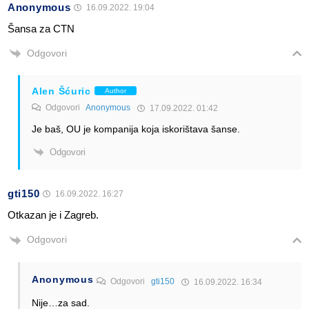
Anonymous
16.09.2022. 19:04
Šansa za CTN
Odgovori
Alen Šćuric
Author
Odgovori
Anonymous
17.09.2022. 01:42
Je baš, OU je kompanija koja iskorištava šanse.
Odgovori
gti150
16.09.2022. 16:27
Otkazan je i Zagreb.
Odgovori
Anonymous
Odgovori
gti150
16.09.2022. 16:34
Nije…za sad.