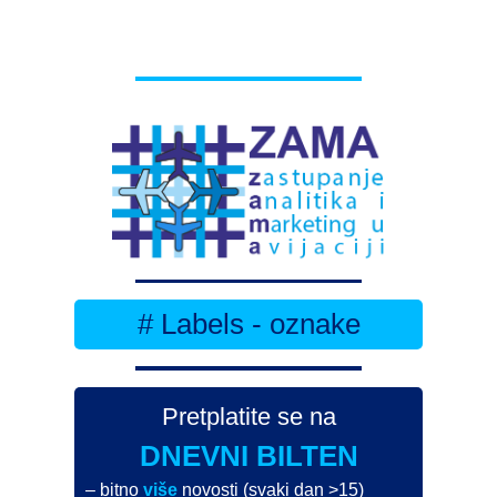
# Labels - oznake
Pretplatite se na
DNEVNI BILTEN
– bitno
više
novosti (svaki dan >15)