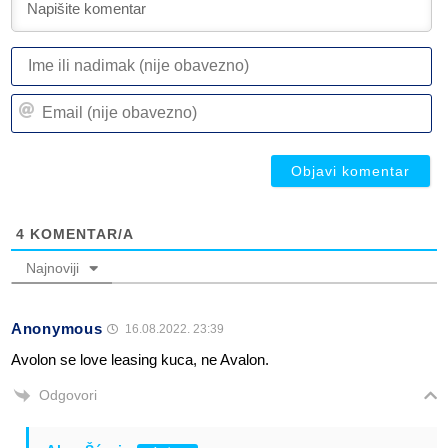
I
ili
n
Em
(n
(n
ob
ob
4
KOMENTAR/A
Najnoviji
Anonymous
16.08.2022. 23:39
Avolon se love leasing kuca, ne Avalon.
Odgovori