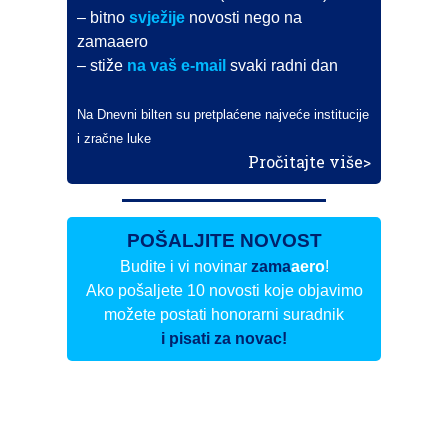
– bitno
svježije
novosti nego na
zamaaero
– stiže
na vaš e-mail
svaki radni dan
Na Dnevni bilten su pretplaćene najveće institucije
i zračne luke
Pročitajte više>
POŠALJITE NOVOST
Budite i vi novinar
zama
aero
!
Ako pošaljete 10 novosti koje objavimo
možete postati honorarni suradnik
i pisati za novac!