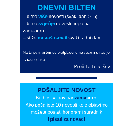
DNEVNI BILTEN
– bitno
više
novosti (svaki dan >15)
– bitno
svježije
novosti nego na
zamaaero
– stiže
na vaš e-mail
svaki radni dan
Na Dnevni bilten su pretplaćene najveće institucije
i zračne luke
Pročitajte više>
POŠALJITE NOVOST
Budite i vi novinar
zama
aero
!
Ako pošaljete 10 novosti koje objavimo
možete postati honorarni suradnik
i pisati za novac!