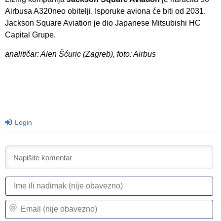
Airbusa A320neo obitelji. Isporuke aviona će biti od 2031.
Jackson Square Aviation je dio Japanese Mitsubishi HC
Capital Grupe.
analitičar: Alen Šćuric (Zagreb), foto: Airbus
Login
I
ili
n
Em
(n
(n
ob