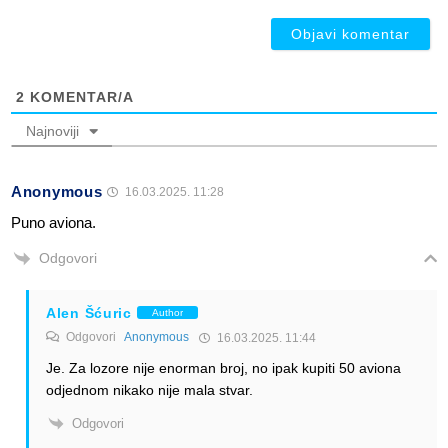
ob
2
KOMENTAR/A
Najnoviji
Anonymous
16.03.2025. 11:28
Puno aviona.
Odgovori
Alen Šćuric
Author
Odgovori
Anonymous
16.03.2025. 11:44
Je. Za lozore nije enorman broj, no ipak kupiti 50 aviona
odjednom nikako nije mala stvar.
Odgovori