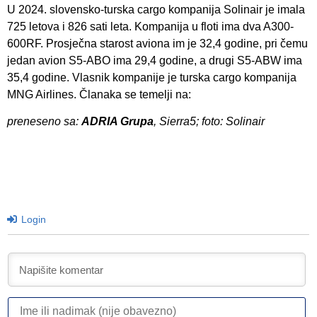
U 2024. slovensko-turska cargo kompanija Solinair je imala
725 letova i 826 sati leta. Kompanija u floti ima dva A300-
600RF. Prosječna starost aviona im je 32,4 godine, pri čemu
jedan avion S5-ABO ima 29,4 godine, a drugi S5-ABW ima
35,4 godine. Vlasnik kompanije je turska cargo kompanija
MNG Airlines. Članaka se temelji na:
preneseno sa:
ADRIA Grupa
, Sierra5; foto: Solinair
Login
I
ili