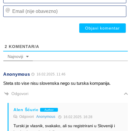
n
Em
(n
(n
ob
ob
2
KOMENTAR/A
Najnoviji
Anonymous
16.02.2025. 11:46
Steta sto vise nisu slovenska nego su turska kompanija.
Odgovori
Alen Šćuric
Author
Odgovori
Anonymous
16.02.2025. 16:28
Turski je vlasnik, svakako, ali su registrirani u Sloveniji i