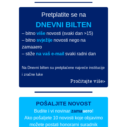
Pretplatite se na
DNEVNI BILTEN
– bitno
više
novosti (svaki dan >15)
– bitno
svježije
novosti nego na
zamaaero
– stiže
na vaš e-mail
svaki radni dan
Na Dnevni bilten su pretplaćene najveće institucije
i zračne luke
Pročitajte više>
POŠALJITE NOVOST
Budite i vi novinar
zama
aero
!
Ako pošaljete 10 novosti koje objavimo
možete postati honorarni suradnik