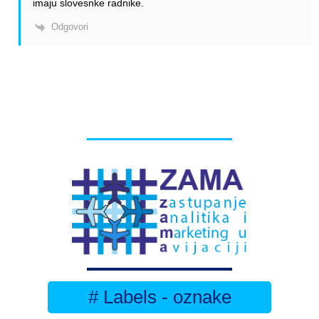
imaju slovesnke radnike.
Odgovori
# Labels - oznake