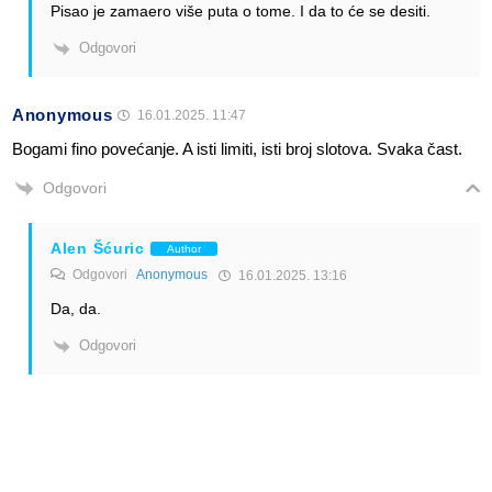
Pisao je zamaero više puta o tome. I da to će se desiti.
Odgovori
Anonymous
16.01.2025. 11:47
Bogami fino povećanje. A isti limiti, isti broj slotova. Svaka čast.
Odgovori
Alen Šćuric
Author
Odgovori
Anonymous
16.01.2025. 13:16
Da, da.
Odgovori