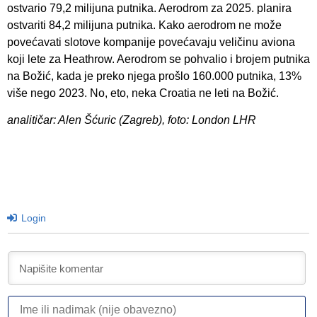
ostvario 79,2 milijuna putnika. Aerodrom za 2025. planira
ostvariti 84,2 milijuna putnika. Kako aerodrom ne može
povećavati slotove kompanije povećavaju veličinu aviona
koji lete za Heathrow. Aerodrom se pohvalio i brojem putnika
na Božić, kada je preko njega prošlo 160.000 putnika, 13%
više nego 2023. No, eto, neka Croatia ne leti na Božić.
analitičar: Alen Šćuric (Zagreb), foto: London LHR
Login
I
ili