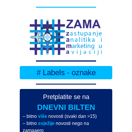
# Labels - oznake
Pretplatite se na
DNEVNI BILTEN
– bitno
više
novosti (svaki dan >15)
– bitno
svježije
novosti nego na
zamaaero