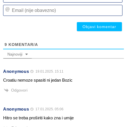
n
Em
(n
(n
ob
ob
9
KOMENTAR/A
Najnoviji
Anonymous
19.01.2025. 15:11
Croatiu nemoze spasiti ni jedan Bozic
Odgovori
Anonymous
17.01.2025. 05:06
Hitro se treba proširiti kako zna i umije