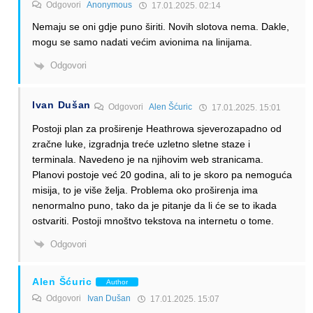
Odgovori
Anonymous
17.01.2025. 02:14
Nemaju se oni gdje puno širiti. Novih slotova nema. Dakle,
mogu se samo nadati većim avionima na linijama.
Odgovori
Ivan Dušan
Odgovori
Alen Šćuric
17.01.2025. 15:01
Postoji plan za proširenje Heathrowa sjeverozapadno od
zračne luke, izgradnja treće uzletno sletne staze i
terminala. Navedeno je na njihovim web stranicama.
Planovi postoje već 20 godina, ali to je skoro pa nemoguća
misija, to je više želja. Problema oko proširenja ima
nenormalno puno, tako da je pitanje da li će se to ikada
ostvariti. Postoji mnoštvo tekstova na internetu o tome.
Odgovori
Alen Šćuric
Author
Odgovori
Ivan Dušan
17.01.2025. 15:07