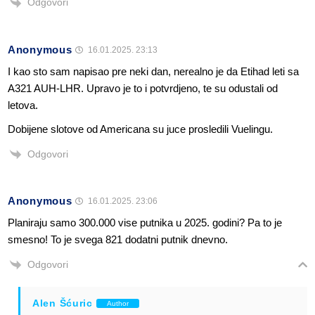
Odgovori
Anonymous
16.01.2025. 23:13
I kao sto sam napisao pre neki dan, nerealno je da Etihad leti sa
A321 AUH-LHR. Upravo je to i potvrdjeno, te su odustali od
letova.
Dobijene slotove od Americana su juce prosledili Vuelingu.
Odgovori
Anonymous
16.01.2025. 23:06
Planiraju samo 300.000 vise putnika u 2025. godini? Pa to je
smesno! To je svega 821 dodatni putnik dnevno.
Odgovori
Alen Šćuric
Author