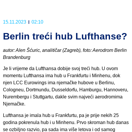
15.11.2023
02:10
Berlin treći hub Lufthanse?
autor: Alen Šćuric, analitičar (Zagreb), foto: Aerodrom Berlin
Brandenburg
Je li vrijeme da Lufthansa dobije svoj treći hub. U ovom
momentu Lufthansa ima hub u Frankfurtu i Minhenu, dok
njen LCC Eurowings ima njemačke hubove u Berlinu,
Cologneu, Dortmundu, Dusseldorfu, Hamburgu, Hannoveru,
Nurembergu i Stuttgartu, dakle svim najveći aerodromima
Njemačke.
Lufthansa je imala hub u Frankfurtu, pa je prije nekih 25
godina pokrenula hub i u Minhenu. Prvo skroman hub danas
se ozbiljno razvio, pa sada ima više letova i od samog