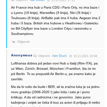
Odgovori
Ivan Dušan
15.11.2023. 17:12
Air France ima hub u Paris CDG i Paris Orly, no ima baze i
u Lyonu (19 linija), Marseilleu (9 linija), Nici (!6 linija) i
Toulouseu (8 linija). AirBaltic pak ima 4 huba. Aegean ima 2
huba i 5 baza. British ima hubove u Heathrowu i Gatwicku
no BA Cityflyer ima baze u London Cityu i sezonsku u
Southamptonu.
Odgovori
Anonymous
Odgovori
Alen Šćuric
15.11.2023. 20:08
Lufthansa dobiva još jedan novi Hub u Italiji (Rim-ITA), pa
uz Wien, Zürich, Brüssel, München i Frankfurt, šta će im
još Berlin. To su prepustili Air Berlin-u, pa znamo kako je
završilo.
Ma da bi volio da bude i BER, ali ta zračna luka je za jednu
novu gradnju (2006-2020 !) jako loša i zato je i puno
kritikuju. A da od radnicima i ne govorimo. Jako puno
kašnjenja i uvijek se čeka ili bus za avion ili prtljagu ili netko