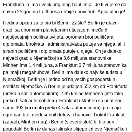
Frankfurta, a ima i velik broj long-haul linija. Je li vrijeme da
nakon 25 godina Lufthansa dobije i novi hub. Apsolutno je!
I jedina opcija za to bio bi Berlin. Zašto? Berlin je glavni
grad, sa enormnim planetarnim utjecajem, među 5
najutjecajnijih politika svijeta, ogroman broj političara,
diplomata, birokrata i administrativaca putuje sa njega, ali i
stranih političara i diplomata putuje u njega. On je daleko
najveći grad u Njemačkoj sa 3,6 milijuna stanovnika,
Minhen ima 1,4 milijuna, a Frankfurt 0,7 milijuna stanovnika
pa imaju megahubove. Berlin ima daleko najviše turista u
Njemačkoj. Berlin je i jedno od najvećih gospodarskih
središta Njemačke. A Berlin je udaljen 552 km od Frankfurta
(preko 6 sati automobilom) i 585 km od Minhena (isto tako
preko 6 sati automobilom). Frankfurt i Minhen su udaljeni
samo 392 km (malo preko 4 sata automobilom), pa imaju
ogroman broj međusobnih letova i hubove. Trokut Frankfut
(zapad), Minhen (jug) i Berlin (sjeveroistok) bi bio pun
pogodak! Berlin je danas istinsko slijepo crijevo Njemačke i