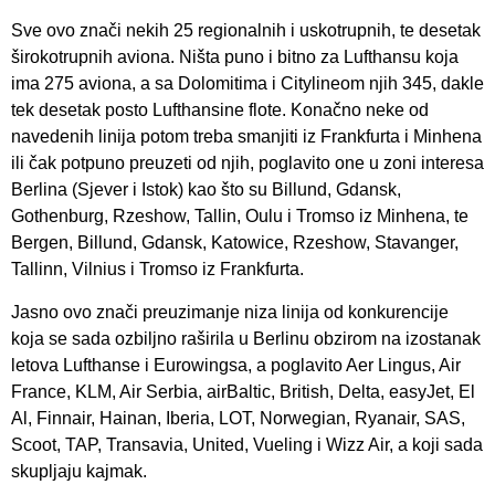
Sve ovo znači nekih 25 regionalnih i uskotrupnih, te desetak
širokotrupnih aviona. Ništa puno i bitno za Lufthansu koja
ima 275 aviona, a sa Dolomitima i Citylineom njih 345, dakle
tek desetak posto Lufthansine flote. Konačno neke od
navedenih linija potom treba smanjiti iz Frankfurta i Minhena
ili čak potpuno preuzeti od njih, poglavito one u zoni interesa
Berlina (Sjever i Istok) kao što su Billund, Gdansk,
Gothenburg, Rzeshow, Tallin, Oulu i Tromso iz Minhena, te
Bergen, Billund, Gdansk, Katowice, Rzeshow, Stavanger,
Tallinn, Vilnius i Tromso iz Frankfurta.
Jasno ovo znači preuzimanje niza linija od konkurencije
koja se sada ozbiljno raširila u Berlinu obzirom na izostanak
letova Lufthanse i Eurowingsa, a poglavito Aer Lingus, Air
France, KLM, Air Serbia, airBaltic, British, Delta, easyJet, El
Al, Finnair, Hainan, Iberia, LOT, Norwegian, Ryanair, SAS,
Scoot, TAP, Transavia, United, Vueling i Wizz Air, a koji sada
skupljaju kajmak.