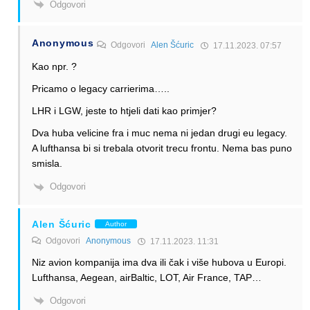
Odgovori
Anonymous
Odgovori
Alen Šćuric
17.11.2023. 07:57
Kao npr. ?
Pricamo o legacy carrierima…..
LHR i LGW, jeste to htjeli dati kao primjer?
Dva huba velicine fra i muc nema ni jedan drugi eu legacy.
A lufthansa bi si trebala otvorit trecu frontu. Nema bas puno
smisla.
Odgovori
Alen Šćuric
Author
Odgovori
Anonymous
17.11.2023. 11:31
Niz avion kompanija ima dva ili čak i više hubova u Europi.
Lufthansa, Aegean, airBaltic, LOT, Air France, TAP…
Odgovori