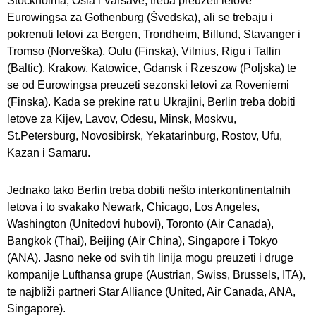
Stockholma, Osla i Varšave, treba preuzeti letove
Eurowingsa za Gothenburg (Švedska), ali se trebaju i
pokrenuti letovi za Bergen, Trondheim, Billund, Stavanger i
Tromso (Norveška), Oulu (Finska), Vilnius, Rigu i Tallin
(Baltic), Krakow, Katowice, Gdansk i Rzeszow (Poljska) te
se od Eurowingsa preuzeti sezonski letovi za Roveniemi
(Finska). Kada se prekine rat u Ukrajini, Berlin treba dobiti
letove za Kijev, Lavov, Odesu, Minsk, Moskvu,
St.Petersburg, Novosibirsk, Yekatarinburg, Rostov, Ufu,
Kazan i Samaru.
Jednako tako Berlin treba dobiti nešto interkontinentalnih
letova i to svakako Newark, Chicago, Los Angeles,
Washington (Unitedovi hubovi), Toronto (Air Canada),
Bangkok (Thai), Beijing (Air China), Singapore i Tokyo
(ANA). Jasno neke od svih tih linija mogu preuzeti i druge
kompanije Lufthansa grupe (Austrian, Swiss, Brussels, ITA),
te najbliži partneri Star Alliance (United, Air Canada, ANA,
Singapore).