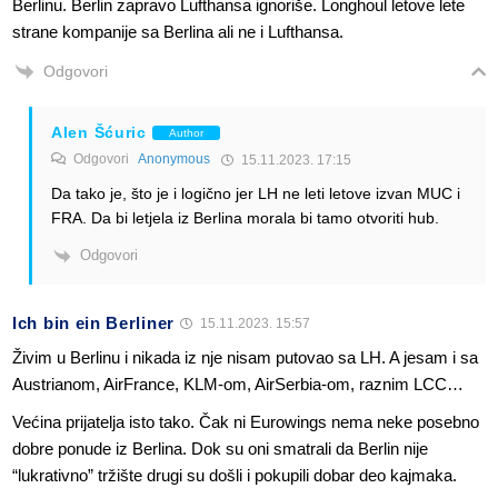
Berlinu. Berlin zapravo Lufthansa ignoriše. Longhoul letove lete
strane kompanije sa Berlina ali ne i Lufthansa.
Odgovori
Alen Šćuric
Author
Odgovori
Anonymous
15.11.2023. 17:15
Da tako je, što je i logično jer LH ne leti letove izvan MUC i
FRA. Da bi letjela iz Berlina morala bi tamo otvoriti hub.
Odgovori
Ich bin ein Berliner
15.11.2023. 15:57
Živim u Berlinu i nikada iz nje nisam putovao sa LH. A jesam i sa
Austrianom, AirFrance, KLM-om, AirSerbia-om, raznim LCC…
Većina prijatelja isto tako. Čak ni Eurowings nema neke posebno
dobre ponude iz Berlina. Dok su oni smatrali da Berlin nije
“lukrativno” tržište drugi su došli i pokupili dobar deo kajmaka.