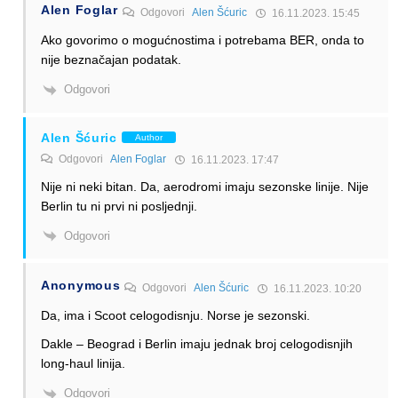
Alen Foglar
Odgovori
Alen Šćuric
16.11.2023. 15:45
Ako govorimo o mogućnostima i potrebama BER, onda to
nije beznačajan podatak.
Odgovori
Alen Šćuric
Author
Odgovori
Alen Foglar
16.11.2023. 17:47
Nije ni neki bitan. Da, aerodromi imaju sezonske linije. Nije
Berlin tu ni prvi ni posljednji.
Odgovori
Anonymous
Odgovori
Alen Šćuric
16.11.2023. 10:20
Da, ima i Scoot celogodisnju. Norse je sezonski.
Dakle – Beograd i Berlin imaju jednak broj celogodisnjih
long-haul linija.
Odgovori