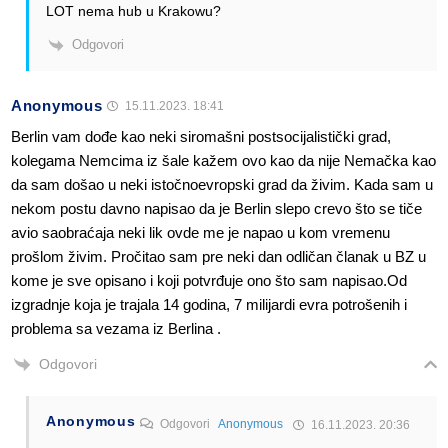
LOT nema hub u Krakowu?
Odgovori
Anonymous
15.11.2023. 18:41
Berlin vam dođe kao neki siromašni postsocijalistički grad,
kolegama Nemcima iz šale kažem ovo kao da nije Nemačka kao
da sam došao u neki istočnoevropski grad da živim. Kada sam u
nekom postu davno napisao da je Berlin slepo crevo što se tiče
avio saobraćaja neki lik ovde me je napao u kom vremenu
prošlom živim. Pročitao sam pre neki dan odličan članak u BZ u
kome je sve opisano i koji potvrđuje ono što sam napisao.Od
izgradnje koja je trajala 14 godina, 7 milijardi evra potrošenih i
problema sa vezama iz Berlina .
Odgovori
Anonymous
Odgovori
Anonymous
16.11.2023. 20:36