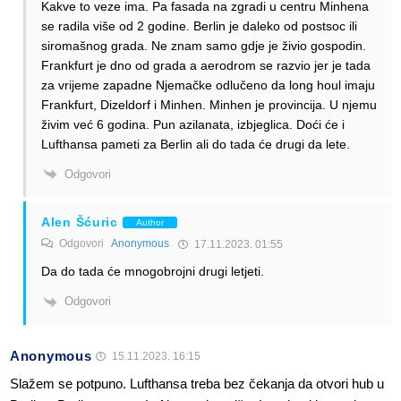
Kakve to veze ima. Pa fasada na zgradi u centru Minhena
se radila više od 2 godine. Berlin je daleko od postsoc ili
siromašnog grada. Ne znam samo gdje je živio gospodin.
Frankfurt je dno od grada a aerodrom se razvio jer je tada
za vrijeme zapadne Njemačke odlučeno da long houl imaju
Frankfurt, Dizeldorf i Minhen. Minhen je provincija. U njemu
živim već 6 godina. Pun azilanata, izbjeglica. Doći će i
Lufthansa pameti za Berlin ali do tada će drugi da lete.
Odgovori
Alen Šćuric
Author
Odgovori
Anonymous
17.11.2023. 01:55
Da do tada će mnogobrojni drugi letjeti.
Odgovori
Anonymous
15.11.2023. 16:15
Slažem se potpuno. Lufthansa treba bez čekanja da otvori hub u