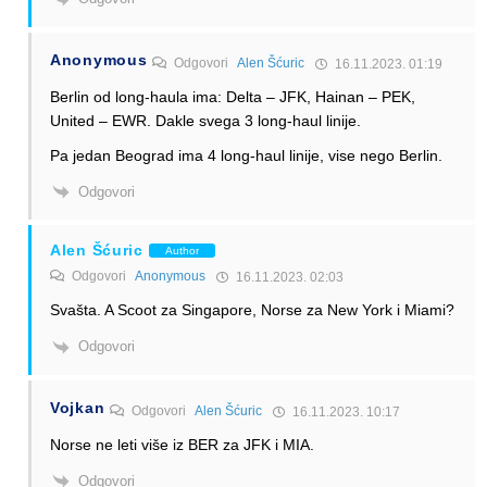
Anonymous
Odgovori
Alen Šćuric
16.11.2023. 01:19
Berlin od long-haula ima: Delta – JFK, Hainan – PEK,
United – EWR. Dakle svega 3 long-haul linije.
Pa jedan Beograd ima 4 long-haul linije, vise nego Berlin.
Odgovori
Alen Šćuric
Author
Odgovori
Anonymous
16.11.2023. 02:03
Svašta. A Scoot za Singapore, Norse za New York i Miami?
Odgovori
Vojkan
Odgovori
Alen Šćuric
16.11.2023. 10:17
Norse ne leti više iz BER za JFK i MIA.
Odgovori