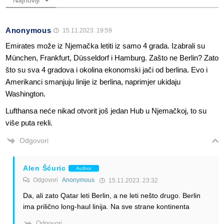
Anonymous
15.11.2023. 19:59
Emirates može iz Njemačka letiti iz samo 4 grada. Izabrali su
München, Frankfurt, Düsseldorf i Hamburg. Zašto ne Berlin? Zato
što su sva 4 gradova i okolina ekonomski jači od berlina. Evo i
Amerikanci smanjuju linije iz berlina, naprimjer ukidaju
Washington.
Lufthansa neće nikad otvorit još jedan Hub u Njemačkoj, to su
više puta rekli.
Odgovori
Alen Šćuric
Author
Odgovori
Anonymous
15.11.2023. 23:32
Da, ali zato Qatar leti Berlin, a ne leti nešto drugo. Berlin
ima prilično long-haul linija. Na sve strane kontinenta
Odgovori