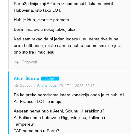
Par p2p linija koji AF ima iz spomenutih luka ne cini ih
Hubovima, isto tako LOT.
Hub je Hub, cvoriste prometa.
Berlin ima ew u nekoj takvoj ulozi.
Kad sam rekao da ni jedan legacy u eu nema dva huba
osim Lufthanse, mislio sam na hub u punom smislu rijeci,
ono sto fra i muc jesu.
Odgovori
Alen Šćuric
Author
Odgovori
Anonymous
17.11.2023. 22:43
Pa ko preko aerodroma imate konekcija onda je to hub. A i
Air France i LOT to imaju.
Aegean nema hub u Ateni, Solunu i Heraklionu?
AirBaltic nema hubove u Rigi, Vilnijusu, Tallinnu i
Tampereu?
TAP nema hub u Portu?