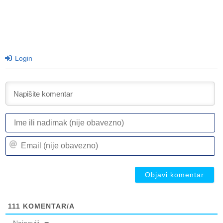
Login
I
ili
n
Em
(n
(n
ob
ob
111
KOMENTAR/A
Najnoviji