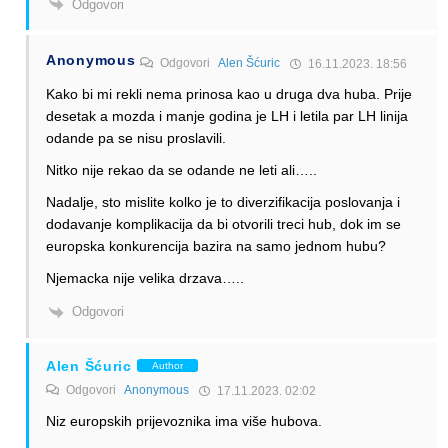
Odgovori
Anonymous
Odgovori
Alen Šćuric
16.11.2023. 18:56
Kako bi mi rekli nema prinosa kao u druga dva huba. Prije
desetak a mozda i manje godina je LH i letila par LH linija
odande pa se nisu proslavili.
Nitko nije rekao da se odande ne leti ali…..
Nadalje, sto mislite kolko je to diverzifikacija poslovanja i
dodavanje komplikacija da bi otvorili treci hub, dok im se
europska konkurencija bazira na samo jednom hubu?
Njemacka nije velika drzava…..
Odgovori
Alen Šćuric
Author
Odgovori
Anonymous
17.11.2023. 02:02
Niz europskih prijevoznika ima više hubova.