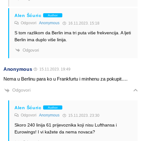
Alen Šćuric
Author
Odgovori
Anonymous
16.11.2023. 15:18
S tom razlikom da Berlin ima tri puta više frekvencija. A ljeti
Berlin ima duplo više linija.
Odgovori
Anonymous
15.11.2023. 19:49
Nema u Berlinu para ko u Frankfurtu i minhenu za pokupit….
Odgovori
Alen Šćuric
Author
Odgovori
Anonymous
15.11.2023. 23:30
Skoro 240 linija 61 prijevoznika koji nisu Lufthansa i
Eurowings! I vi kažete da nema novaca?