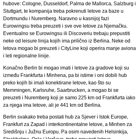
hubove: Cologne, Dusseldorf, Palma de Mallorca, Salzburg i
Stuttgart, te kompanija treba pokrenuti letove za baze u
Dortmundu i Nuremberg. Naravno u kasnijoj fazi
Eurowingsu treba preuzeti i sve ove letove za Njemačku.
Eventualno se Eurowingsu ili Discoveriu trebaju prepustiti
neke od leisure linija kojih ima prilično iz Berlina. Neke od
letova mogao bi preuzeti i CityLine koji operira manje aviona
i leti regionalne linije.
Konačno Berlin bi mogao imati i letove za gradove koji su
između Frankfurta i Minhena, pa bi istime i oni dobili hub
preko kojih bi imali konektirane letove, kao što su
Memmingen, Karlsruhe, Saarbrucken, a mogao bi se
preuzeti i Nuremberg koji je samo 225 km od Frankfurta iako
za njega ima letove, ali je 441 km od Berlina.
Berlin svakako treba postati hub za Sjever i Istok Europe,
Frankfurt za Zapad i interkontinentalne letove, a Minhen za
Središnju i Južnu Europu. Pa osim navedenih Helsinkija,