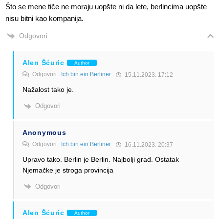
Što se mene tiče ne moraju uopšte ni da lete, berlincima uopšte
nisu bitni kao kompanija.
Odgovori
Alen Šćuric
Author
Odgovori
Ich bin ein Berliner
15.11.2023. 17:12
Nažalost tako je.
Odgovori
Anonymous
Odgovori
Ich bin ein Berliner
16.11.2023. 20:37
Upravo tako. Berlin je Berlin. Najbolji grad. Ostatak
Njemačke je stroga provincija
Odgovori
Alen Šćuric
Author