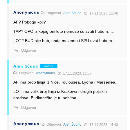
Anonymous
Odgovori
Alen Šćuric
17.11.2023. 11:46
AF? Pobogu koji?
TAP? OPO iz kojeg oni lete nemoze se zvati hubom…..
LOT? BUD nije hub, onda mozemo i SPU uvat hubom….
Odgovori
Alen Šćuric
Author
Odgovori
Anonymous
17.11.2023. 11:57
AF ima brdo linija iz Nice, Toulousea, Lyona i Marseillea.
LOT ima velik broj linija iz Krakowa i drugih poljskih
gradova. Budimpešta je tu nebitna.
Odgovori
Anonymous
Odgovori
Alen Šćuric
17.11.2023. 14:43