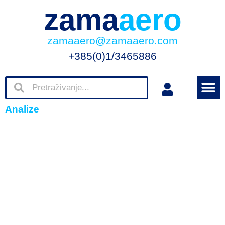
zama
aero
zamaaero@zamaaero.com
+385(0)1/3465886
Analize