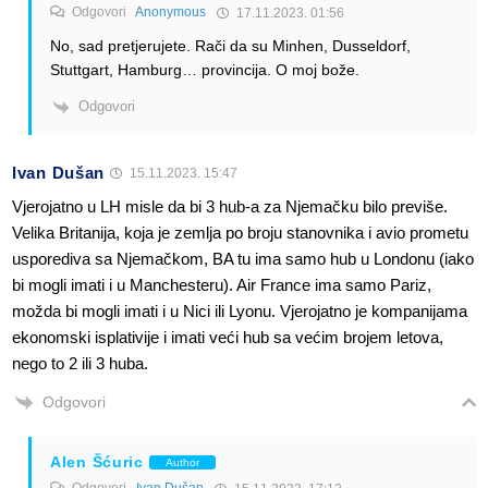
Odgovori
Anonymous
17.11.2023. 01:56
No, sad pretjerujete. Rači da su Minhen, Dusseldorf,
Stuttgart, Hamburg… provincija. O moj bože.
Odgovori
Ivan Dušan
15.11.2023. 15:47
Vjerojatno u LH misle da bi 3 hub-a za Njemačku bilo previše.
Velika Britanija, koja je zemlja po broju stanovnika i avio prometu
usporediva sa Njemačkom, BA tu ima samo hub u Londonu (iako
bi mogli imati i u Manchesteru). Air France ima samo Pariz,
možda bi mogli imati i u Nici ili Lyonu. Vjerojatno je kompanijama
ekonomski isplativije i imati veći hub sa većim brojem letova,
nego to 2 ili 3 huba.
Odgovori
Alen Šćuric
Author