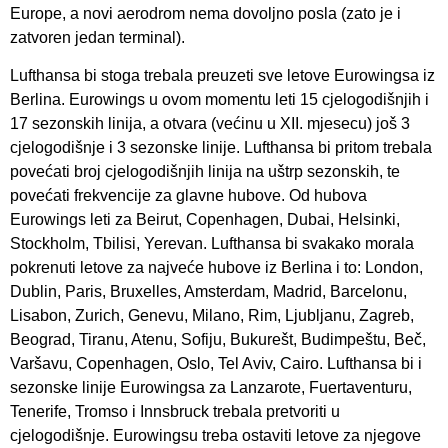
Europe, a novi aerodrom nema dovoljno posla (zato je i
zatvoren jedan terminal).
Lufthansa bi stoga trebala preuzeti sve letove Eurowingsa iz
Berlina. Eurowings u ovom momentu leti 15 cjelogodišnjih i
17 sezonskih linija, a otvara (većinu u XII. mjesecu) još 3
cjelogodišnje i 3 sezonske linije. Lufthansa bi pritom trebala
povećati broj cjelogodišnjih linija na uštrp sezonskih, te
povećati frekvencije za glavne hubove. Od hubova
Eurowings leti za Beirut, Copenhagen, Dubai, Helsinki,
Stockholm, Tbilisi, Yerevan. Lufthansa bi svakako morala
pokrenuti letove za najveće hubove iz Berlina i to: London,
Dublin, Paris, Bruxelles, Amsterdam, Madrid, Barcelonu,
Lisabon, Zurich, Genevu, Milano, Rim, Ljubljanu, Zagreb,
Beograd, Tiranu, Atenu, Sofiju, Bukurešt, Budimpeštu, Beč,
Varšavu, Copenhagen, Oslo, Tel Aviv, Cairo. Lufthansa bi i
sezonske linije Eurowingsa za Lanzarote, Fuertaventuru,
Tenerife, Tromso i Innsbruck trebala pretvoriti u
cjelogodišnje. Eurowingsu treba ostaviti letove za njegove