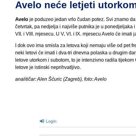
Avelo neće letjeti utorko
Avelo
je poduzeo jedan vrlo čudan potez. Svi znamo da n
četvrtak, pa nedjelja i najviše putnika je u ponedjeljaka
VII. i VIII. mjesecu. U V, VI. i IX. mjesecu Avelo će imati
I dok ovo ima smisla za letova koji nemaju više od pet f
neki letovi će imati i dva-tri dnevna polaska u drugim d
letove utorkom i subotom, to je intenzivno radila tijekom 
letove je istinski neprihvatljivo.
analitičar: Alen Šćuric (Zagreb), foto: Avelo
Login