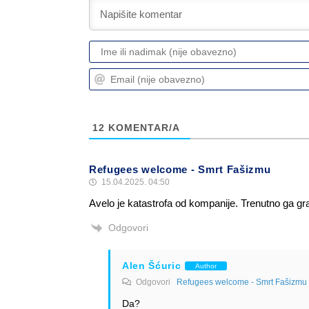
12
KOMENTAR/A
Refugees welcome - Smrt Fašizmu
15.04.2025. 04:50
Avelo je katastrofa od kompanije. Trenutno ga gr
Odgovori
Alen Šćuric
Author
Odgovori
Refugees welcome - Smrt Fašizmu
Da?