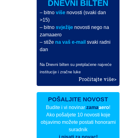
DNEVNI BILTEN
– bitno
više
novosti (svaki dan
>15)
– bitno
svježije
novosti nego na
zamaaero
– stiže
na vaš e-mail
svaki radni
dan
Na Dnevni bilten su pretplaćene najveće
institucije i zračne luke
Pročitajte više>
POŠALJITE NOVOST
Budite i vi novinar
zama
aero
!
Ako pošaljete 10 novosti koje
objavimo možete postati honorarni
suradnik
i pisati za novac!