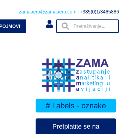
zamaaero@zamaaero.com
| +385(0)1/3465886
 POJMOVI
# Labels - oznake
Pretplatite se na