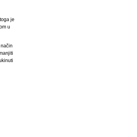
toga je
tom u
 način
manjiti
ukinuti