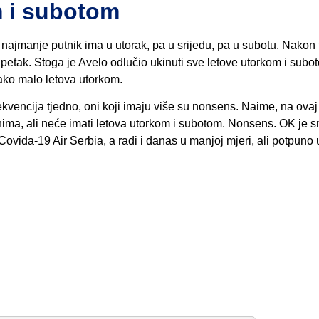
m i subotom
ajmanje putnik ima u utorak, pa u srijedu, pa u subotu. Nakon 
 i petak. Stoga je Avelo odlučio ukinuti sve letove utorkom i subo
 jako malo letova utorkom.
rekvencija tjedno, oni koji imaju više su nonsens. Naime, na ovaj
anima, ali neće imati letova utorkom i subotom. Nonsens. OK je s
Covida-19 Air Serbia, a radi i danas u manjoj mjeri, ali potpuno 