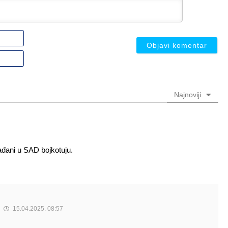
Ime
ili
nadimak
Email
(nije
(nije
obavezno)
obavezno)
Najnoviji
ađani u SAD bojkotuju.
15.04.2025. 08:57