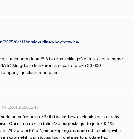
/2025/04/11/avelo-airlines-boycotts-ice-
iv njih u jednom danu !!! A tko zna koliko još putnika poput mene
 USA tržištu gdje je konkurencija opaka, preko 33 000
u kompaniju je ekstremno puno.
15.04.2025. 12:47
 sada se našlo nekih 33.000 woke-lijevo-zelenih koji su protiv
ise. Oni su na razini statističke pogreške jer to je tek 0,1%
ti AfD proteste” u Njemačkoj, organizirane od raznih lijevih i
se skupi nekih par stotina ljudi i onda se to prodaje kao