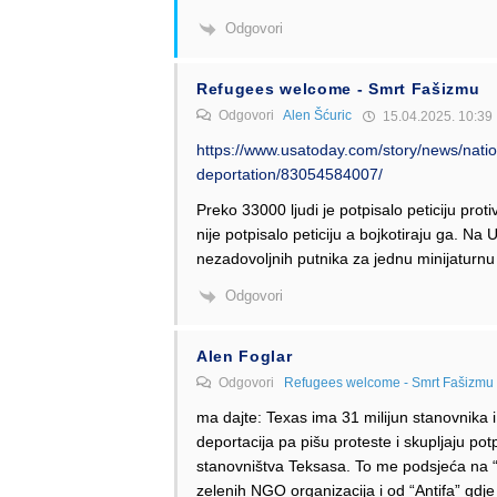
Odgovori
Refugees welcome - Smrt Fašizmu
Odgovori
Alen Šćuric
15.04.2025. 10:39
https://www.usatoday.com/story/news/nation
deportation/83054584007/
Preko 33000 ljudi je potpisalo peticiju prot
nije potpisalo peticiju a bojkotiraju ga. Na
nezadovoljnih putnika za jednu minijaturn
Odgovori
Alen Foglar
Odgovori
Refugees welcome - Smrt Fašizmu
ma dajte: Texas ima 31 milijun stanovnika i
deportacija pa pišu proteste i skupljaju potp
stanovništva Teksasa. To me podsjeća na “an
zelenih NGO organizacija i od “Antifa” gdje 