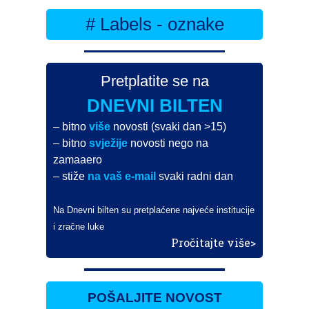
# Labels - oznake
Pretplatite se na
DNEVNI BILTEN
– bitno
više
novosti (svaki dan >15)
– bitno
svježije
novosti nego na
zamaaero
– stiže
na vaš e-mail
svaki radni dan
Na Dnevni bilten su pretplaćene najveće institucije
i zračne luke
Pročitajte više>
POŠALJITE NOVOST