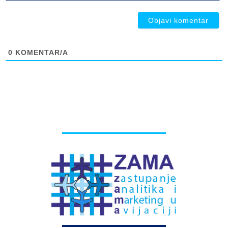
ob
0
KOMENTAR/A