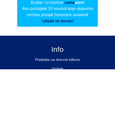
Budite i vi novinar
zama
aero
!
Ako pošaljete 10 novosti koje objavimo
možete postati honorarni suradnik
i pisati za novac!
Info
Pretplata na dnevne biltene
Update
O nama
Kontakt
Impressum
Privacy Policy