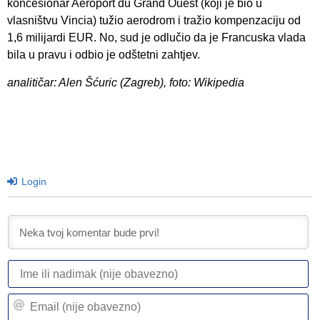
koncesionar Aeroport du Grand Ouest (koji je bio u
vlasništvu Vincia) tužio aerodrom i tražio kompenzaciju od
1,6 milijardi EUR. No, sud je odlučio da je Francuska vlada
bila u pravu i odbio je odštetni zahtjev.
analitičar: Alen Šćuric (Zagreb), foto: Wikipedia
Login
I
ili
n
Em
(n
(n
ob