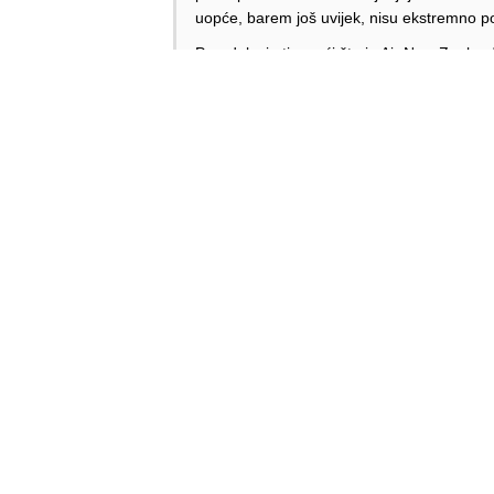
uopće, barem još uvijek, nisu ekstremno 
Paradoks je tim veći što je Air New Zeala
blesavom govoreći onu magičnu, država se 
nema veze jer je ovo dokidanje tzv. životne l
Ipak, referirajući se sada na prvog objavite
pravoj adresi, a to je imperijalistička polit
Odgovori
Ribica
Odgovori
Palawan
15.03.2026. 20:35
Slažem se.
Odgovori