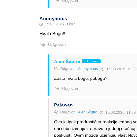
Odgovori
Anonymous
15.03.2026. 03:07
Hvala Bogu!!
Odgovori
Alen Šćuric
Author
Odgovori
Anonymous
15.03.2026. 10:39
Zašto hvala bogu, pobogu?
Odgovori
Palawan
Odgovori
Alen Šćuric
15.03.2026. 11:09
Ovo je ipak predrastična reakcija jednog vrl
oni sebi uzimaju za pravo u jednoj otočnoj i 
poskupiti. Ovim možda ucjenjuju vlast Novo