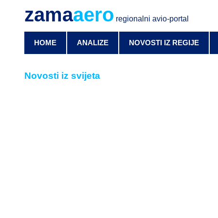
zama
aero
regionalni avio-portal
HOME
ANALIZE
NOVOSTI IZ REGIJE
Novosti iz svijeta