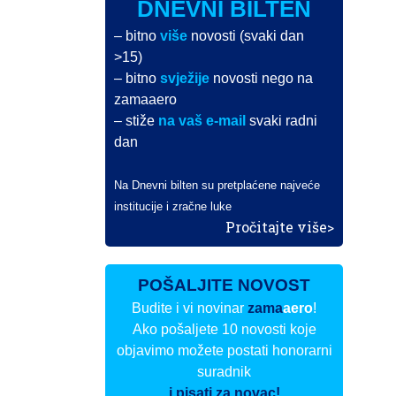
DNEVNI BILTEN
– bitno
više
novosti (svaki dan
>15)
– bitno
svježije
novosti nego na
zamaaero
– stiže
na vaš e-mail
svaki radni
dan
Na Dnevni bilten su pretplaćene najveće
institucije i zračne luke
Pročitajte više>
POŠALJITE NOVOST
Budite i vi novinar
zama
aero
!
Ako pošaljete 10 novosti koje
objavimo možete postati honorarni
suradnik
i pisati za novac!