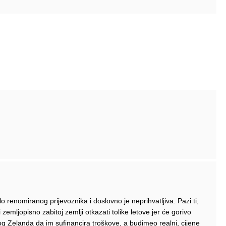
o renomiranog prijevoznika i doslovno je neprihvatljiva. Pazi ti,
zemljopisno zabitoj zemlji otkazati tolike letove jer će gorivo
g Zelanda da im sufinancira troškove, a budimeo realni, cijene