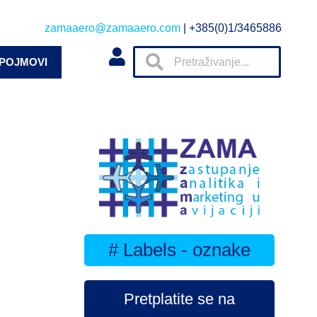
zamaaero@zamaaero.com
| +385(0)1/3465886
 POJMOVI
# Labels - oznake
Pretplatite se na