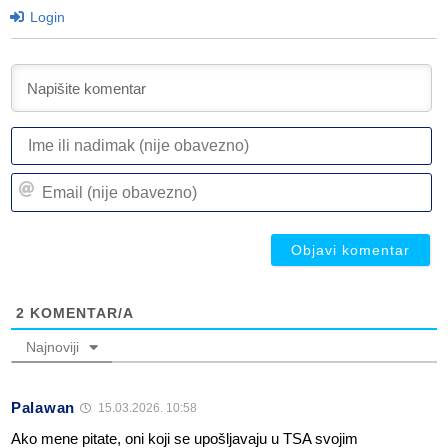
Login
I
ili
n
Em
(n
(n
ob
ob
2
KOMENTAR/A
Najnoviji
Palawan
15.03.2026. 10:58
Ako mene pitate, oni koji se upošljavaju u TSA svojim