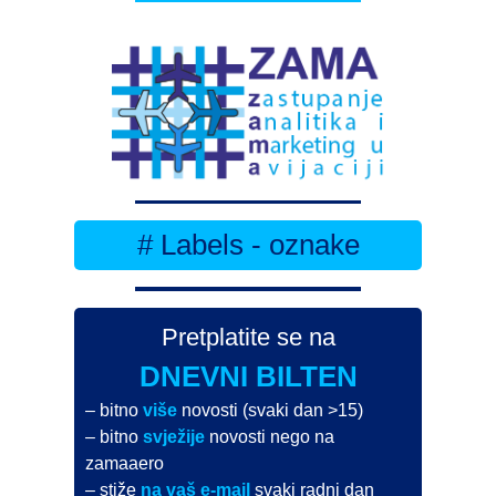
# Labels - oznake
Pretplatite se na
DNEVNI BILTEN
– bitno
više
novosti (svaki dan >15)
– bitno
svježije
novosti nego na
zamaaero
– stiže
na vaš e-mail
svaki radni dan