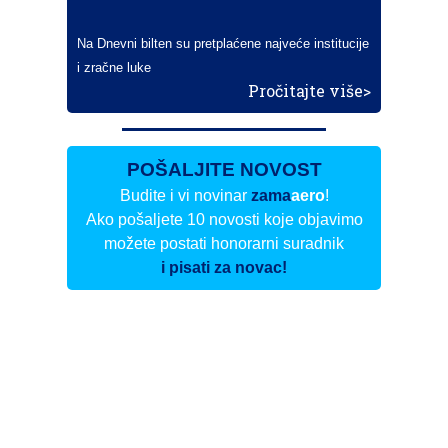
Na Dnevni bilten su pretplaćene najveće institucije
i zračne luke
Pročitajte više>
POŠALJITE NOVOST
Budite i vi novinar
zama
aero
!
Ako pošaljete 10 novosti koje objavimo
možete postati honorarni suradnik
i pisati za novac!
Info
Pretplata na dnevne biltene