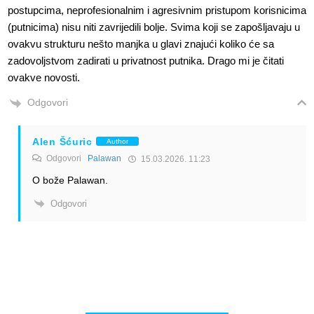
postupcima, neprofesionalnim i agresivnim pristupom korisnicima
(putnicima) nisu niti zavrijedili bolje. Svima koji se zapošljavaju u
ovakvu strukturu nešto manjka u glavi znajući koliko će sa
zadovoljstvom zadirati u privatnost putnika. Drago mi je čitati
ovakve novosti.
Odgovori
Alen Šćuric
Author
Odgovori
Palawan
15.03.2026. 11:23
O bože Palawan.
Odgovori