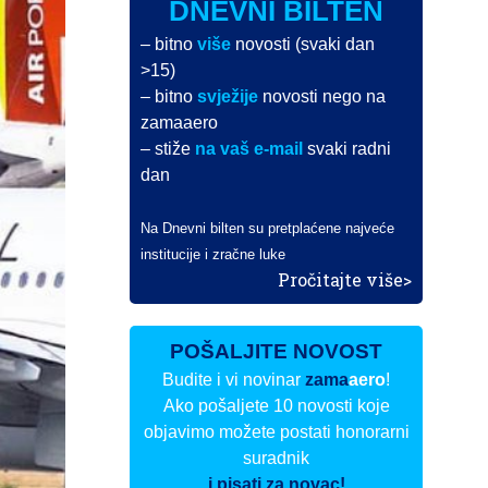
DNEVNI BILTEN
– bitno
više
novosti (svaki dan
>15)
– bitno
svježije
novosti nego na
zamaaero
– stiže
na vaš e-mail
svaki radni
dan
Na Dnevni bilten su pretplaćene najveće
institucije i zračne luke
Pročitajte više>
POŠALJITE NOVOST
Budite i vi novinar
zama
aero
!
Ako pošaljete 10 novosti koje
objavimo možete postati honorarni
suradnik
i pisati za novac!