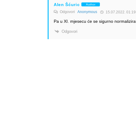
Alen Šćuric
Author
Odgovori
Anonymous
15.07.2022. 01:19
Pa u XI. mjesecu će se sigurno normalizirat
Odgovori
Info
Pretplata na dnevne 
Update
O nama