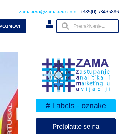
zamaaero@zamaaero.com
| +385(0)1/3465886
 POJMOVI
# Labels - oznake
Pretplatite se na