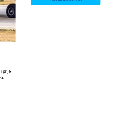
i prije
va.