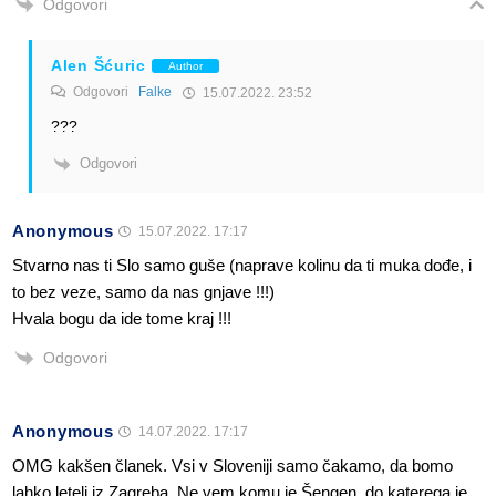
Odgovori
Alen Šćuric
Author
Odgovori
Falke
15.07.2022. 23:52
???
Odgovori
Anonymous
15.07.2022. 17:17
Stvarno nas ti Slo samo guše (naprave kolinu da ti muka dođe, i
to bez veze, samo da nas gnjave !!!)
Hvala bogu da ide tome kraj !!!
Odgovori
Anonymous
14.07.2022. 17:17
OMG kakšen članek. Vsi v Sloveniji samo čakamo, da bomo
lahko leteli iz Zagreba. Ne vem komu je Šengen ,do katerega je