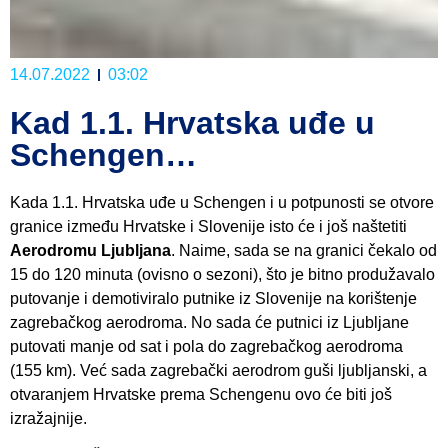
14.07.2022
03:02
Kad 1.1. Hrvatska uđe u
Schengen…
Kada 1.1. Hrvatska uđe u Schengen i u potpunosti se otvore
granice između Hrvatske i Slovenije isto će i još naštetiti
Aerodromu Ljubljana
. Naime, sada se na granici čekalo od
15 do 120 minuta (ovisno o sezoni), što je bitno produžavalo
putovanje i demotiviralo putnike iz Slovenije na korištenje
zagrebačkog aerodroma. No sada će putnici iz Ljubljane
putovati manje od sat i pola do zagrebačkog aerodroma
(155 km). Već sada zagrebački aerodrom guši ljubljanski, a
otvaranjem Hrvatske prema Schengenu ovo će biti još
izražajnije.