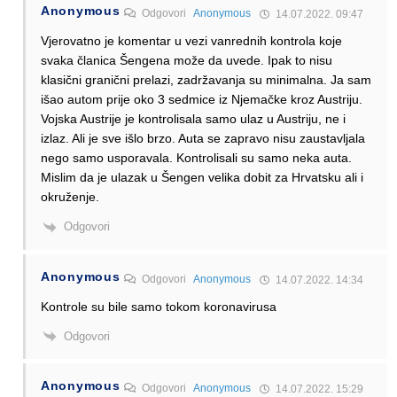
Anonymous
Odgovori
Anonymous
14.07.2022. 09:47
Vjerovatno je komentar u vezi vanrednih kontrola koje
svaka članica Šengena može da uvede. Ipak to nisu
klasični granični prelazi, zadržavanja su minimalna. Ja sam
išao autom prije oko 3 sedmice iz Njemačke kroz Austriju.
Vojska Austrije je kontrolisala samo ulaz u Austriju, ne i
izlaz. Ali je sve išlo brzo. Auta se zapravo nisu zaustavljala
nego samo usporavala. Kontrolisali su samo neka auta.
Mislim da je ulazak u Šengen velika dobit za Hrvatsku ali i
okruženje.
Odgovori
Anonymous
Odgovori
Anonymous
14.07.2022. 14:34
Kontrole su bile samo tokom koronavirusa
Odgovori
Anonymous
Odgovori
Anonymous
14.07.2022. 15:29