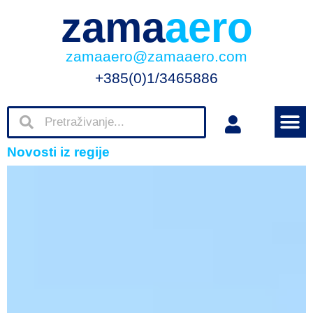
zama
aero
zamaaero@zamaaero.com
+385(0)1/3465886
Novosti iz regije