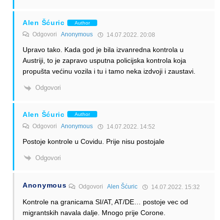
Alen Šćuric
Author
Odgovori
Anonymous
14.07.2022. 20:08
Upravo tako. Kada god je bila izvanredna kontrola u
Austriji, to je zapravo usputna policijska kontrola koja
propušta većinu vozila i tu i tamo neka izdvoji i zaustavi.
Odgovori
Alen Šćuric
Author
Odgovori
Anonymous
14.07.2022. 14:52
Postoje kontrole u Covidu. Prije nisu postojale
Odgovori
Anonymous
Odgovori
Alen Šćuric
14.07.2022. 15:32
Kontrole na granicama SI/AT, AT/DE… postoje vec od
migrantskih navala dalje. Mnogo prije Corone.