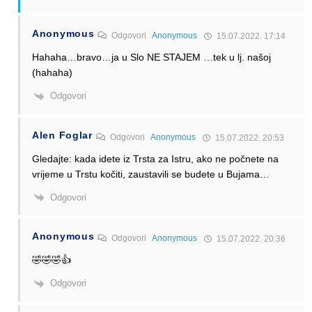
Anonymous
Odgovori
Anonymous
15.07.2022. 17:14
Hahaha…bravo…ja u Slo NE STAJEM …tek u lj. našoj
(hahaha)
Odgovori
Alen Foglar
Odgovori
Anonymous
15.07.2022. 20:53
Gledajte: kada idete iz Trsta za Istru, ako ne počnete na
vrijeme u Trstu kočiti, zaustavili se budete u Bujama…
Odgovori
Anonymous
Odgovori
Anonymous
15.07.2022. 20:36
🤣🤣🤣👍
Odgovori