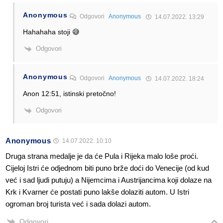
Anonymous
Odgovori
Anonymous
14.07.2022. 13:29
Hahahaha stoji 😅
Odgovori
Anonymous
Odgovori
Anonymous
14.07.2022. 18:24
Anon 12:51, istinski pretočno!
Odgovori
Anonymous
14.07.2022. 10:10
Druga strana medalje je da će Pula i Rijeka malo loše proći.
Cijeloj Istri će odjednom biti puno brže doći do Venecije (od kud
već i sad ljudi putuju) a Nijemcima i Austrijancima koji dolaze na
Krk i Kvarner će postati puno lakše dolaziti autom. U Istri
ogroman broj turista već i sada dolazi autom.
Odgovori