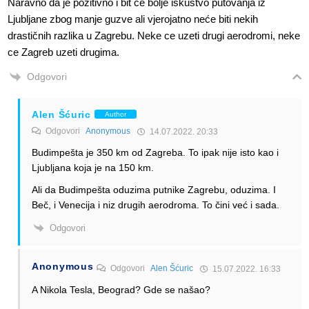
Naravno da je pozitivno i bit ce bolje iskustvo putovanja iz
Ljubljane zbog manje guzve ali vjerojatno neće biti nekih
drastičnih razlika u Zagrebu. Neke ce uzeti drugi aerodromi, neke
ce Zagreb uzeti drugima.
Odgovori
Alen Šćuric
Author
Odgovori
Anonymous
14.07.2022. 20:33
Budimpešta je 350 km od Zagreba. To ipak nije isto kao i
Ljubljana koja je na 150 km.
Ali da Budimpešta oduzima putnike Zagrebu, oduzima. I
Beč, i Venecija i niz drugih aerodroma. To čini već i sada.
Odgovori
Anonymous
Odgovori
Alen Šćuric
15.07.2022. 16:33
A Nikola Tesla, Beograd? Gde se našao?