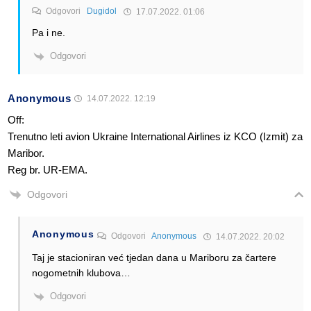
Odgovori
Dugidol
17.07.2022. 01:06
Pa i ne.
Odgovori
Anonymous
14.07.2022. 12:19
Off:
Trenutno leti avion Ukraine International Airlines iz KCO (Izmit) za
Maribor.
Reg br. UR-EMA.
Odgovori
Anonymous
Odgovori
Anonymous
14.07.2022. 20:02
Taj je stacioniran već tjedan dana u Mariboru za čartere
nogometnih klubova…
Odgovori