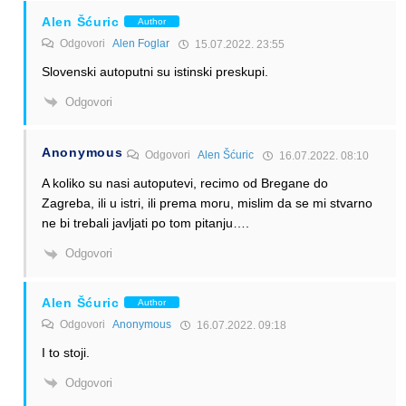
Alen Šćuric
Author
Odgovori
Alen Foglar
15.07.2022. 23:55
Slovenski autoputni su istinski preskupi.
Odgovori
Anonymous
Odgovori
Alen Šćuric
16.07.2022. 08:10
A koliko su nasi autoputevi, recimo od Bregane do
Zagreba, ili u istri, ili prema moru, mislim da se mi stvarno
ne bi trebali javljati po tom pitanju….
Odgovori
Alen Šćuric
Author
Odgovori
Anonymous
16.07.2022. 09:18
I to stoji.
Odgovori