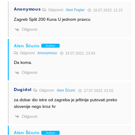
Anonymous
Odgovori
Alen Foglar
16.07.2022. 21:21
Zagreb Split 200 Kuna U jednom pravcu
Odgovori
Alen Šćuric
Author
Odgovori
Anonymous
16.07.2022. 23:43
Da koma.
Odgovori
Dugidol
Odgovori
Alen Šćuric
17.07.2022. 01:02
za dobar dio istre od zagreba je jeftinije putovati preko
slovenije nego kroz hr
Odgovori
Alen Šćuric
Author