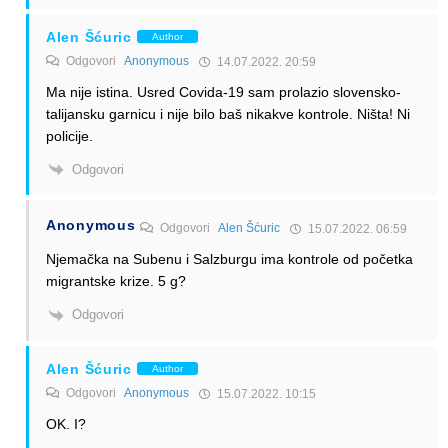
Alen Šćuric
Author
Odgovori
Anonymous
14.07.2022. 20:59
Ma nije istina. Usred Covida-19 sam prolazio slovensko-
talijansku garnicu i nije bilo baš nikakve kontrole. Ništa! Ni
policije.
Odgovori
Anonymous
Odgovori
Alen Šćuric
15.07.2022. 06:59
Njemačka na Subenu i Salzburgu ima kontrole od početka
migrantske krize. 5 g?
Odgovori
Alen Šćuric
Author
Odgovori
Anonymous
15.07.2022. 10:15
OK. I?