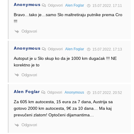
Anonymous
Odgovori
Alen Foglar
15.07.2022. 17:11
Bravo…tako je…samo Slo maltretiraju putnike prema Cro
!!!
Odgovori
Anonymous
Odgovori
Alen Foglar
15.07.2022. 17:13
Autoput je u Slo skup ko da je 1000 km dugaćak !!! NE
korektno je to
Odgovori
Alen Foglar
Odgovori
Anonymous
15.07.2022. 20:52
Za 605 km autocesta, 15 eura za 7 dana, Austrija sa
gotovo 2000 km autocesta, 9€ za 10 dana… Ma kaj
prevučeni zlatom! Optočeni dijamantima…
Odgovori