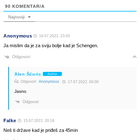
90
KOMENTAR/A
Najnoviji
Anonymous
16.07.2022. 23:43
Ja mislim da je za sviju bolje kad je Schengen.
Odgovori
Alen Šćuric
Author
Odgovori
Anonymous
17.07.2022. 00:00
Jasno.
Odgovori
Falke
15.07.2022. 20:18
Neš ti države kad je priđeš za 45min