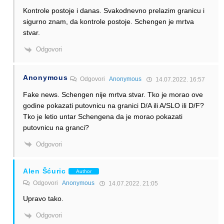
Kontrole postoje i danas. Svakodnevno prelazim granicu i
sigurno znam, da kontrole postoje. Schengen je mrtva
stvar.
Odgovori
Anonymous
Odgovori
Anonymous
14.07.2022. 16:57
Fake news. Schengen nije mrtva stvar. Tko je morao ove
godine pokazati putovnicu na granici D/A ili A/SLO ili D/F?
Tko je letio untar Schengena da je morao pokazati
putovnicu na granci?
Odgovori
Alen Šćuric
Author
Odgovori
Anonymous
14.07.2022. 21:05
Upravo tako.
Odgovori