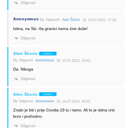
Odgovori
Anonymous
Odgovori
Alen Šćuric
15.07.2022. 17:20
Istina, na Slo -Ita granici nema żive duše!
Odgovori
Alen Šćuric
Author
Odgovori
Anonymous
15.07.2022. 18:43
Da. Nikoga
Odgovori
Alen Šćuric
Author
Odgovori
Anonymous
14.07.2022. 20:53
Znalo je biti i prije Covida-19 tu i tamo. Ali to je istina vrlo
brzo i prohodno.
Odgovori