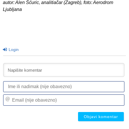
autor: Alen Šćuric, analitiačar (Zagreb), foto: Aerodrom
Ljubljana
Login
I
ili
n
Em
(n
(n
ob
ob