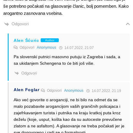
še potrebno počakati na glasovanje članic, bolj pomemben. Kako
arogantno zasnovana vsebina.
Odgovori
Alen Šćuric
Author
Odgovori
Anonymous
14.07.2022. 21:07
Pa slovenski putnici masovno putuju iz Zagreba i sada, a
sa ukidanjem Schengena to će biti još više.
Odgovori
Alen Foglar
Odgovori
Anonymous
14.07.2022. 21:19
Ako već govorite o aroganciji, ne bi bilo na odmet da se
malo pozabavite arogancijom vaših graničnih policajaca i
zajefrkavanjem turista i putnika na kraju kratkoj puta kroz
deželu (koje, usput, košta kao da su autoceste prevučene
zlatom a ne asfaltom). A glasovanje ne treba počakati jer je
sve dogovoreno i radi se o formalnosti.