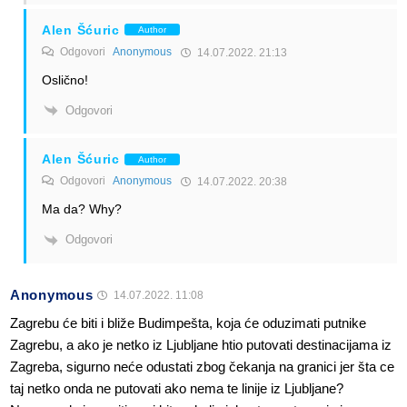
Alen Šćuric
Author
Odgovori
Anonymous
14.07.2022. 21:13
Oslično!
Odgovori
Alen Šćuric
Author
Odgovori
Anonymous
14.07.2022. 20:38
Ma da? Why?
Odgovori
Anonymous
14.07.2022. 11:08
Zagrebu će biti i bliže Budimpešta, koja će oduzimati putnike
Zagrebu, a ako je netko iz Ljubljane htio putovati destinacijama iz
Zagreba, sigurno neće odustati zbog čekanja na granici jer šta ce
taj netko onda ne putovati ako nema te linije iz Ljubljane?