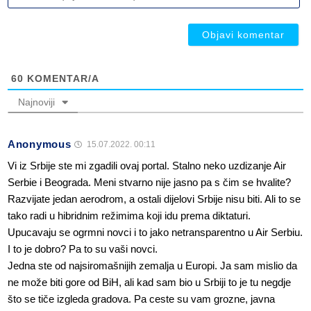
ob
ob
60
KOMENTAR/A
Najnoviji
Anonymous
15.07.2022. 00:11
Vi iz Srbije ste mi zgadili ovaj portal. Stalno neko uzdizanje Air
Serbie i Beograda. Meni stvarno nije jasno pa s čim se hvalite?
Razvijate jedan aerodrom, a ostali dijelovi Srbije nisu biti. Ali to se
tako radi u hibridnim režimima koji idu prema diktaturi.
Upucavaju se ogrmni novci i to jako netransparentno u Air Serbiu.
I to je dobro? Pa to su vaši novci.
Jedna ste od najsiromašnijih zemalja u Europi. Ja sam mislio da
ne može biti gore od BiH, ali kad sam bio u Srbiji to je tu negdje
što se tiče izgleda gradova. Pa ceste su vam grozne, javna