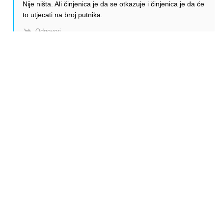
Nije ništa. Ali činjenica je da se otkazuje i činjenica je da će
to utjecati na broj putnika.
Odgovori
Boki
Odgovori
Anonymous
14.07.2022. 11:18
Nesto ne razumijem…covjek koji je najzesci kriticar CA i koji
je do skoro opravdano kritikovao aerodrom Zagreb jer
nema LCC,covjek koji na sva usta hvali AS i uvjek istice da
je Beograd daleko najveci aerodrom u regiji je ostrascen i
opsjednut?
Odgovori
Alen Šćuric
Author
Odgovori
max
14.07.2022. 14:43
To se i ja pitam
Odgovori