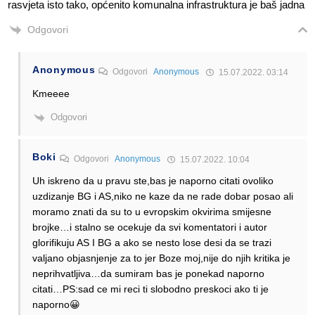
rasvjeta isto tako, općenito komunalna infrastruktura je baš jadna
Odgovori
Anonymous
Odgovori
Anonymous
15.07.2022. 03:14
Kmeeee
Odgovori
Boki
Odgovori
Anonymous
15.07.2022. 10:04
Uh iskreno da u pravu ste,bas je naporno citati ovoliko
uzdizanje BG i AS,niko ne kaze da ne rade dobar posao ali
moramo znati da su to u evropskim okvirima smijesne
brojke…i stalno se ocekuje da svi komentatori i autor
glorifikuju AS I BG a ako se nesto lose desi da se trazi
valjano objasnjenje za to jer Boze moj,nije do njih kritika je
neprihvatljiva…da sumiram bas je ponekad naporno
citati…PS:sad ce mi reci ti slobodno preskoci ako ti je
naporno😀