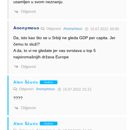
usamljen u svom neznanju.
Odgovori
Anonymous
Odgovori
Anonymous
15.07.2022. 00:00
Da, isto kao što se u Srbiji ne gleda GDP per capita. Jer
čemu to služi?
A da, to vi ne gledate jer vas svrstava u top 5
najsiromašnijih država Europe
Odgovori
Alen Šćuric
Author
Odgovori
Anonymous
15.07.2022. 01:21
????
Odgovori
Alen Šćuric
Author