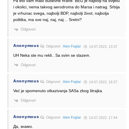
Pa eto vam malo duševne hrane. BEG je najbolji na svijetu
i okolici, nema takvog aerodroma do Marsa i natrag. Srbija
je vrhunac svega, najbolji BDP, najbolji život, najbolja
politika, ma sve naj, naj, naj… Sretni?
Odgovori
Anonymous
Odgovori
Alen Foglar
14.07.2022. 13:37
UH Neka ste mu rekli.. Sa svim se slazem.
Odgovori
Anonymous
Odgovori
Alen Foglar
14.07.2022. 16:37
Već je spomenuto otkazivanja SASa zbog štrajka.
Odgovori
Anonymous
Odgovori
Alen Foglar
14.07.2022. 17:44
Да, знамо.