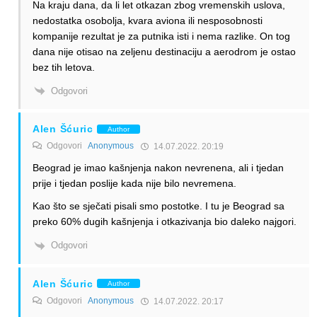
Na kraju dana, da li let otkazan zbog vremenskih uslova,
nedostatka osobolja, kvara aviona ili nesposobnosti
kompanije rezultat je za putnika isti i nema razlike. On tog
dana nije otisao na zeljenu destinaciju a aerodrom je ostao
bez tih letova.
Odgovori
Alen Šćuric
Author
Odgovori
Anonymous
14.07.2022. 20:19
Beograd je imao kašnjenja nakon nevrenena, ali i tjedan
prije i tjedan poslije kada nije bilo nevremena.
Kao što se sječati pisali smo postotke. I tu je Beograd sa
preko 60% dugih kašnjenja i otkazivanja bio daleko najgori.
Odgovori
Alen Šćuric
Author
Odgovori
Anonymous
14.07.2022. 20:17