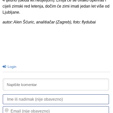
4 tjedno (ukida let nedjeljom). Linija će se ovako operirati i
cijeli zimski red letenja, dočim će zimi imati jedan let više od
Ljubljane.
autor: Alen Šćuric, analitiačar (Zagreb), foto: flydubai
Login
I
ili
n
Em
(n
(n