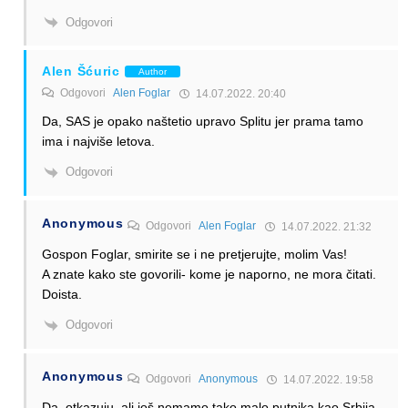
Odgovori
Alen Šćuric
Author
Odgovori
Alen Foglar
14.07.2022. 20:40
Da, SAS je opako naštetio upravo Splitu jer prama tamo
ima i najviše letova.
Odgovori
Anonymous
Odgovori
Alen Foglar
14.07.2022. 21:32
Gospon Foglar, smirite se i ne pretjerujte, molim Vas!
A znate kako ste govorili- kome je naporno, ne mora čitati.
Doista.
Odgovori
Anonymous
Odgovori
Anonymous
14.07.2022. 19:58
Da, otkazuju, ali još nemamo tako malo putnika kao Srbija.