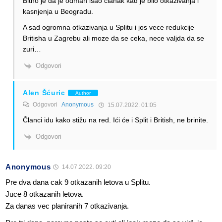
Bitno je da je odmah isao clanak kad je bilo otkazivanja i
kasnjenja u Beogradu.
A sad ogromna otkazivanja u Splitu i jos vece redukcije
Britisha u Zagrebu ali moze da se ceka, nece valjda da se
zuri…
Odgovori
Alen Šćuric
Author
Odgovori
Anonymous
15.07.2022. 01:05
Članci idu kako stižu na red. Ići će i Split i British, ne brinite.
Odgovori
Anonymous
14.07.2022. 09:20
Pre dva dana cak 9 otkazanih letova u Splitu.
Juce 8 otkazanih letova.
Za danas vec planiranih 7 otkazivanja.