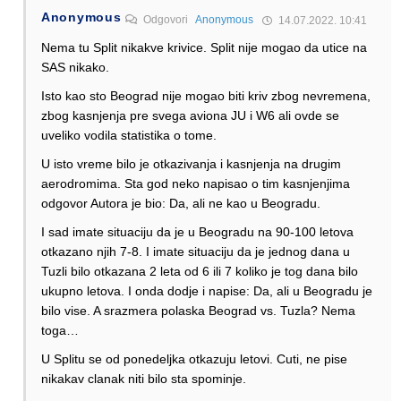
Anonymous
Odgovori
Anonymous
14.07.2022. 10:41
Nema tu Split nikakve krivice. Split nije mogao da utice na
SAS nikako.
Isto kao sto Beograd nije mogao biti kriv zbog nevremena,
zbog kasnjenja pre svega aviona JU i W6 ali ovde se
uveliko vodila statistika o tome.
U isto vreme bilo je otkazivanja i kasnjenja na drugim
aerodromima. Sta god neko napisao o tim kasnjenjima
odgovor Autora je bio: Da, ali ne kao u Beogradu.
I sad imate situaciju da je u Beogradu na 90-100 letova
otkazano njih 7-8. I imate situaciju da je jednog dana u
Tuzli bilo otkazana 2 leta od 6 ili 7 koliko je tog dana bilo
ukupno letova. I onda dodje i napise: Da, ali u Beogradu je
bilo vise. A srazmera polaska Beograd vs. Tuzla? Nema
toga…
U Splitu se od ponedeljka otkazuju letovi. Cuti, ne pise
nikakav clanak niti bilo sta spominje.