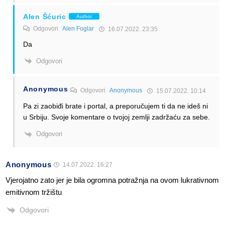
Alen Šćuric
Author
Odgovori
Alen Foglar
16.07.2022. 23:35
Da
Odgovori
Anonymous
Odgovori
Anonymous
15.07.2022. 10:14
Pa zi zaobiđi brate i portal, a preporučujem ti da ne ideš ni
u Srbiju. Svoje komentare o tvojoj zemlji zadržaću za sebe.
Odgovori
Anonymous
14.07.2022. 16:27
Vjerojatno zato jer je bila ogromna potražnja na ovom lukrativnom
emitivnom tržištu
Odgovori