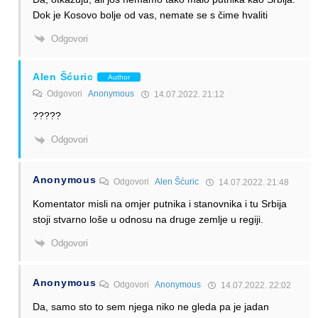
Dok je Kosovo bolje od vas, nemate se s čime hvaliti
Odgovori
Alen Šćuric
Author
Odgovori
Anonymous
14.07.2022. 21:12
?????
Odgovori
Anonymous
Odgovori
Alen Šćuric
14.07.2022. 21:48
Komentator misli na omjer putnika i stanovnika i tu Srbija
stoji stvarno loše u odnosu na druge zemlje u regiji.
Odgovori
Anonymous
Odgovori
Anonymous
14.07.2022. 22:02
Da, samo sto to sem njega niko ne gleda pa je jadan