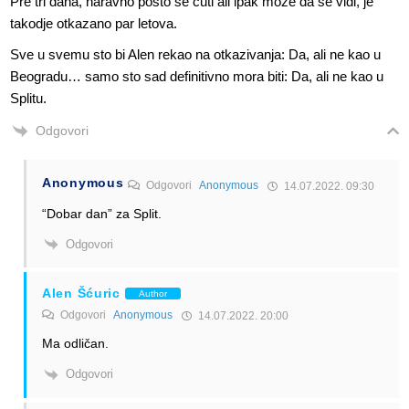
Pre tri dana, naravno posto se cuti ali ipak moze da se vidi, je
takodje otkazano par letova.
Sve u svemu sto bi Alen rekao na otkazivanja: Da, ali ne kao u
Beogradu… samo sto sad definitivno mora biti: Da, ali ne kao u
Splitu.
Odgovori
Anonymous
Odgovori
Anonymous
14.07.2022. 09:30
“Dobar dan” za Split.
Odgovori
Alen Šćuric
Author
Odgovori
Anonymous
14.07.2022. 20:00
Ma odličan.
Odgovori