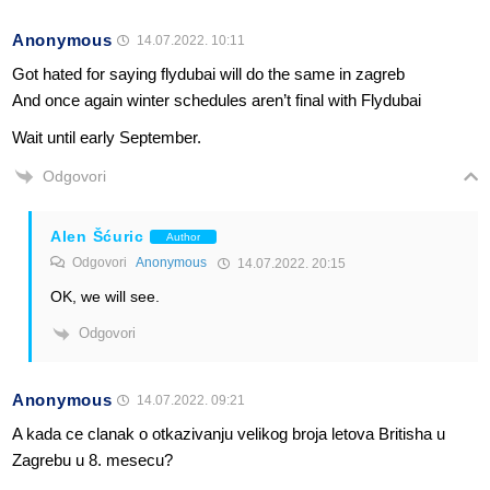
Anonymous
14.07.2022. 10:11
Got hated for saying flydubai will do the same in zagreb
And once again winter schedules aren’t final with Flydubai
Wait until early September.
Odgovori
Alen Šćuric
Author
Odgovori
Anonymous
14.07.2022. 20:15
OK, we will see.
Odgovori
Anonymous
14.07.2022. 09:21
A kada ce clanak o otkazivanju velikog broja letova Britisha u
Zagrebu u 8. mesecu?