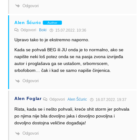
Odgovori
Alen Šćuric
Author
Odgovori
Boki
15.07.2022. 10:36
Upravo tako to je ekstremno naporno.
Kada se pohvali BEG ili JU onda je to normalno, ako se
napište neki loš potez onda se na pasja zvona izvrijeđa
autor i proglašava ga se ustašom, srbomrscem,
srbofobom… čak i kad se samo napiše činjenica.
Odgovori
Alen Foglar
Odgovori
Alen Šćuric
16.07.2022. 19:37
Rista, kada se i nešto pohvali, kreće shit storm jer pohvala
po njima nije bila dovoljno jaka i dovoljno povoljna i
dovoljno dostojna veličine događaja!
Odgovori