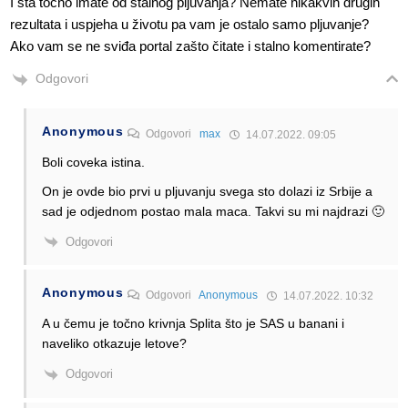
I šta točno imate od stalnog pljuvanja? Nemate nikakvih drugih
rezultata i uspjeha u životu pa vam je ostalo samo pljuvanje?
Ako vam se ne sviđa portal zašto čitate i stalno komentirate?
Odgovori
Anonymous
Odgovori
max
14.07.2022. 09:05
Boli coveka istina.
On je ovde bio prvi u pljuvanju svega sto dolazi iz Srbije a
sad je odjednom postao mala maca. Takvi su mi najdrazi 🙂
Odgovori
Anonymous
Odgovori
Anonymous
14.07.2022. 10:32
A u čemu je točno krivnja Splita što je SAS u banani i
naveliko otkazuje letove?
Odgovori