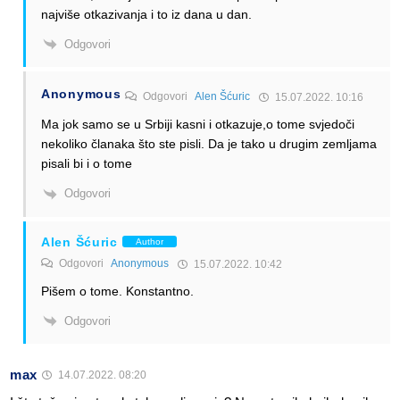
najviše otkazivanja i to iz dana u dan.
Odgovori
Anonymous
Odgovori
Alen Šćuric
15.07.2022. 10:16
Ma jok samo se u Srbiji kasni i otkazuje,o tome svjedoči
nekoliko članaka što ste pisli. Da je tako u drugim zemljama
pisali bi i o tome
Odgovori
Alen Šćuric
Author
Odgovori
Anonymous
15.07.2022. 10:42
Pišem o tome. Konstantno.
Odgovori
max
14.07.2022. 08:20