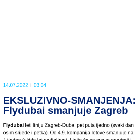
14.07.2022
03:04
EKSLUZIVNO-SMANJENJA:
Flydubai smanjuje Zagreb
Flydubai
leti liniju Zagreb-Dubai pet puta tjedno (svaki dan
osim srijede i petka). Od 4.9. kompanija letove smanjuje na