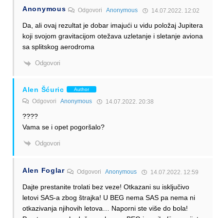
Anonymous
Odgovori
Anonymous
14.07.2022. 12:02
Da, ali ovaj rezultat je dobar imajući u vidu položaj Jupitera
koji svojom gravitacijom otežava uzletanje i sletanje aviona
sa splitskog aerodroma
Odgovori
Alen Šćuric
Author
Odgovori
Anonymous
14.07.2022. 20:38
????
Vama se i opet pogoršalo?
Odgovori
Alen Foglar
Odgovori
Anonymous
14.07.2022. 12:59
Dajte prestanite trolati bez veze! Otkazani su isključivo
letovi SAS-a zbog štrajka! U BEG nema SAS pa nema ni
otkazivanja njihovih letova… Naporni ste više do bola!