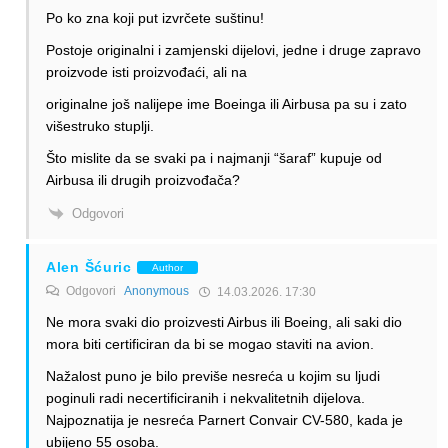
Po ko zna koji put izvrčete suštinu!
Postoje originalni i zamjenski dijelovi, jedne i druge zapravo
proizvode isti proizvođaći, ali na
originalne još nalijepe ime Boeinga ili Airbusa pa su i zato
višestruko stuplji.
Što mislite da se svaki pa i najmanji “šaraf” kupuje od
Airbusa ili drugih proizvođača?
Odgovori
Alen Šćuric
Author
Odgovori
Anonymous
14.03.2026. 17:30
Ne mora svaki dio proizvesti Airbus ili Boeing, ali saki dio
mora biti certificiran da bi se mogao staviti na avion.
Nažalost puno je bilo previše nesreća u kojim su ljudi
poginuli radi necertificiranih i nekvalitetnih dijelova.
Najpoznatija je nesreća Parnert Convair CV-580, kada je
ubijeno 55 osoba.