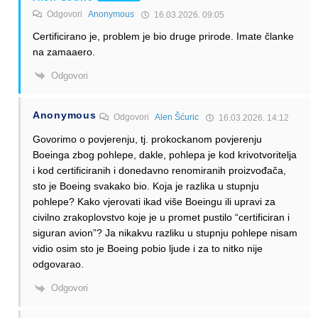
Odgovori
Anonymous
16.03.2026. 09:05
Certificirano je, problem je bio druge prirode. Imate članke
na zamaaero.
Odgovori
Anonymous
Odgovori
Alen Šćuric
16.03.2026. 14:12
Govorimo o povjerenju, tj. prokockanom povjerenju
Boeinga zbog pohlepe, dakle, pohlepa je kod krivotvoritelja
i kod certificiranih i donedavno renomiranih proizvođača,
sto je Boeing svakako bio. Koja je razlika u stupnju
pohlepe? Kako vjerovati ikad više Boeingu ili upravi za
civilno zrakoplovstvo koje je u promet pustilo “certificiran i
siguran avion”? Ja nikakvu razliku u stupnju pohlepe nisam
vidio osim sto je Boeing pobio ljude i za to nitko nije
odgovarao.
Odgovori