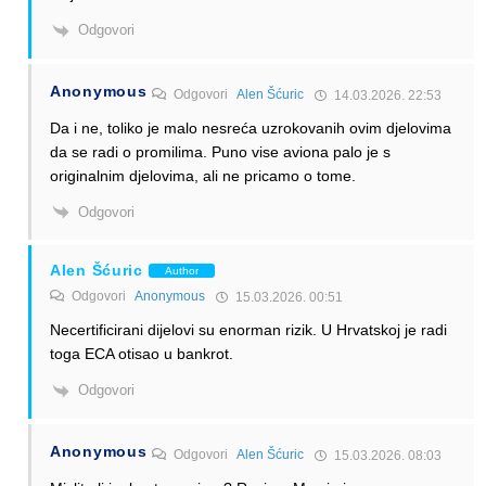
Odgovori
Anonymous
Odgovori
Alen Šćuric
14.03.2026. 22:53
Da i ne, toliko je malo nesreća uzrokovanih ovim djelovima
da se radi o promilima. Puno vise aviona palo je s
originalnim djelovima, ali ne pricamo o tome.
Odgovori
Alen Šćuric
Author
Odgovori
Anonymous
15.03.2026. 00:51
Necertificirani dijelovi su enorman rizik. U Hrvatskoj je radi
toga ECA otisao u bankrot.
Odgovori
Anonymous
Odgovori
Alen Šćuric
15.03.2026. 08:03