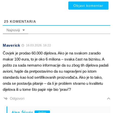
25
KOMENTAR/A
Najnoviji
Maverick
16.03.2026. 16:22
Čovjek je prodao 60.000 dijelova. Ako je na svakom zaradio
makar 100 eura, to je oko 6 miliona – svaka čast na biznisu. A
pošto za sada nemamo informacije da su zbog tih dijelova padali
avioni, hajde da pretpostavimo da su napravljeni po istom
standardu kao kod sertifikovanih proizvođača. Ako je to tako,
onda se postavlja pitanje – da li je problem stvarno u kvalitetu
dijelova ili u tome što papir nije bio ‘pravi’?
Odgovori
Alen Šćuric
Author