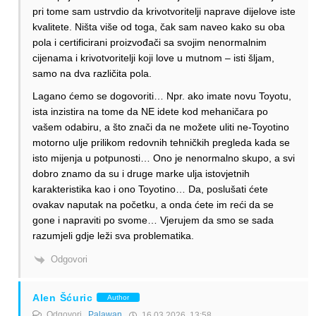
pri tome sam ustrvdio da krivotvoritelji naprave dijelove iste
kvalitete. Ništa više od toga, čak sam naveo kako su oba
pola i certificirani proizvođači sa svojim nenormalnim
cijenama i krivotvoritelji koji love u mutnom – isti šljam,
samo na dva različita pola.
Lagano ćemo se dogovoriti… Npr. ako imate novu Toyotu,
ista inzistira na tome da NE idete kod mehaničara po
vašem odabiru, a što znači da ne možete uliti ne-Toyotino
motorno ulje prilikom redovnih tehničkih pregleda kada se
isto mijenja u potpunosti… Ono je nenormalno skupo, a svi
dobro znamo da su i druge marke ulja istovjetnih
karakteristika kao i ono Toyotino… Da, poslušati ćete
ovakav naputak na početku, a onda ćete im reći da se
gone i napraviti po svome… Vjerujem da smo se sada
razumjeli gdje leži sva problematika.
Odgovori
Alen Šćuric
Author
Odgovori
Palawan
16.03.2026. 13:58