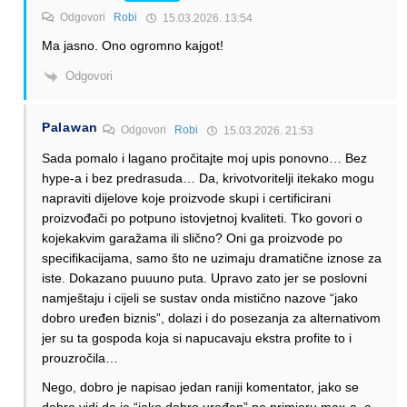
Odgovori
Robi
15.03.2026. 13:54
Ma jasno. Ono ogromno kajgot!
Odgovori
Palawan
Odgovori
Robi
15.03.2026. 21:53
Sada pomalo i lagano pročitajte moj upis ponovno… Bez
hype-a i bez predrasuda… Da, krivotvoritelji itekako mogu
napraviti dijelove koje proizvode skupi i certificirani
proizvođači po potpuno istovjetnoj kvaliteti. Tko govori o
kojekakvim garažama ili slično? Oni ga proizvode po
specifikacijama, samo što ne uzimaju dramatične iznose za
iste. Dokazano puuuno puta. Upravo zato jer se poslovni
namještaju i cijeli se sustav onda mistično nazove “jako
dobro uređen biznis”, dolazi i do posezanja za alternativom
jer su ta gospoda koja si napucavaju ekstra profite to i
prouzročila…
Nego, dobro je napisao jedan raniji komentator, jako se
dobro vidi da je “jako dobro uređen” po primjeru max-a, a