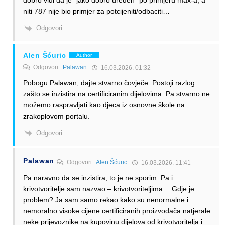
niti 787 nije bio primjer za potcijeniti/odbaciti…
Odgovori
Alen Šćuric
Author
Odgovori
Palawan
16.03.2026. 01:32
Pobogu Palawan, dajte stvarno čovječe. Postoji razlog
zašto se inzistira na certificiranim dijelovima. Pa stvarno ne
možemo raspravljati kao djeca iz osnovne škole na
zrakoplovom portalu.
Odgovori
Palawan
Odgovori
Alen Šćuric
16.03.2026. 11:41
Pa naravno da se inzistira, to je ne sporim. Pa i
krivotvoritelje sam nazvao – krivotvoriteljima… Gdje je
problem? Ja sam samo rekao kako su nenormalne i
nemoralno visoke cijene certificiranih proizvođača natjerale
neke prijevoznike na kupovinu dijelova od krivotvoritelja i