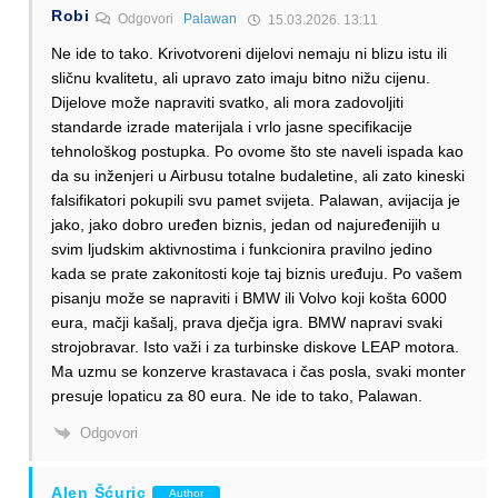
Robi
Odgovori
Palawan
15.03.2026. 13:11
Ne ide to tako. Krivotvoreni dijelovi nemaju ni blizu istu ili
sličnu kvalitetu, ali upravo zato imaju bitno nižu cijenu.
Dijelove može napraviti svatko, ali mora zadovoljiti
standarde izrade materijala i vrlo jasne specifikacije
tehnološkog postupka. Po ovome što ste naveli ispada kao
da su inženjeri u Airbusu totalne budaletine, ali zato kineski
falsifikatori pokupili svu pamet svijeta. Palawan, avijacija je
jako, jako dobro uređen biznis, jedan od najuređenijih u
svim ljudskim aktivnostima i funkcionira pravilno jedino
kada se prate zakonitosti koje taj biznis uređuju. Po vašem
pisanju može se napraviti i BMW ili Volvo koji košta 6000
eura, mačji kašalj, prava dječja igra. BMW napravi svaki
strojobravar. Isto važi i za turbinske diskove LEAP motora.
Ma uzmu se konzerve krastavaca i čas posla, svaki monter
presuje lopaticu za 80 eura. Ne ide to tako, Palawan.
Odgovori
Alen Šćuric
Author