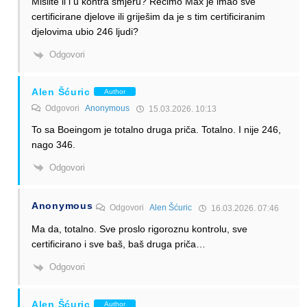
Mislite li i u kontra smjeru? Recimo Max je imao sve
certificirane djelove ili griješim da je s tim certificiranim
djelovima ubio 246 ljudi?
Odgovori
Alen Šćuric
Author
Odgovori
Anonymous
15.03.2026. 10:13
To sa Boeingom je totalno druga priča. Totalno. I nije 246,
nago 346.
Odgovori
Anonymous
Odgovori
Alen Šćuric
16.03.2026. 07:46
Ma da, totalno. Sve proslo rigoroznu kontrolu, sve
certificirano i sve baš, baš druga priča…
Odgovori
Alen Šćuric
Author