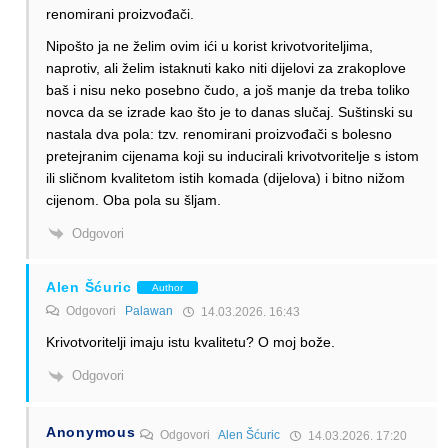
renomirani proizvođači.
Nipošto ja ne želim ovim ići u korist krivotvoriteljima,
naprotiv, ali želim istaknuti kako niti dijelovi za zrakoplove
baš i nisu neko posebno čudo, a još manje da treba toliko
novca da se izrade kao što je to danas slučaj. Suštinski su
nastala dva pola: tzv. renomirani proizvođači s bolesno
pretejranim cijenama koji su inducirali krivotvoritelje s istom
ili sličnom kvalitetom istih komada (dijelova) i bitno nižom
cijenom. Oba pola su šljam.
Odgovori
Alen Šćuric
Author
Odgovori
Palawan
14.03.2026. 16:43
Krivotvoritelji imaju istu kvalitetu? O moj bože.
Odgovori
Anonymous
Odgovori
Alen Šćuric
14.03.2026. 17:20