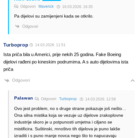
Odgovori
Maverick
16.03.2026. 16:35
Pa dijelovi su zamijenjeni kada se otkrilo.
Odgovori
Turboprop
14.03.2026. 11:51
Ista priča bila u Americi, prije nekih 25 godina. Fake Boeing
dijelovi rađeni po kineskim podrumima. A s auto dijelovima ista
priča
Odgovori
Palawan
Odgovori
Turboprop
14.03.2026. 12:58
Ovo jest problem, no s druge strane pokazuje još nešto…
Ona silna mistika koja se vezuje uz dijelove zrakoplovne
industrije skoro je u potpunosti umjetna i ciljano se
mistificira. Suštinski, mnoštvo tih dijelova je puno lakše
izraditi i s puno manje novca nego što to napucavaju