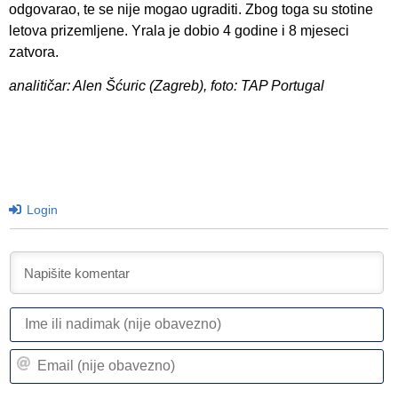
odgovarao, te se nije mogao ugraditi. Zbog toga su stotine
letova prizemljene. Yrala je dobio 4 godine i 8 mjeseci
zatvora.
analitičar: Alen Šćuric (Zagreb), foto: TAP Portugal
Login
I
ili
n
Em
(n
(n
ob
ob