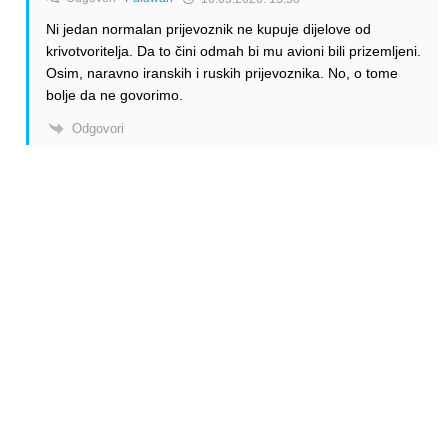
Ni jedan normalan prijevoznik ne kupuje dijelove od
krivotvoritelja. Da to čini odmah bi mu avioni bili prizemljeni.
Osim, naravno iranskih i ruskih prijevoznika. No, o tome
bolje da ne govorimo.
Odgovori
Anonymous
14.03.2026. 10:08
Zračni promet je najsigurniji oblik prijevoza!
Odgovori
Anonymous
14.03.2026. 07:58
Dobro je prošao imajući u vidi koliko je love zaradio!
Odgovori