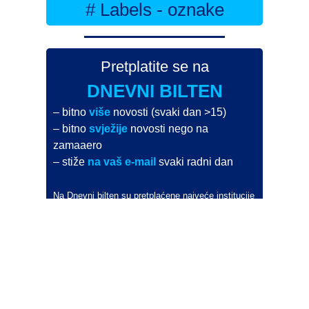
# Labels - oznake
Pretplatite se na
DNEVNI BILTEN
– bitno
više
novosti (svaki dan >15)
– bitno
svježije
novosti nego na
zamaaero
– stiže
na vaš e-mail
svaki radni dan
Na Dnevni bilten su pretplaćene najveće institucije
i zračne luke
Pročitajte više>
POŠALJITE NOVOST
Budite i vi novinar
zama
aero
!