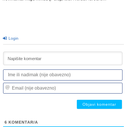
Login
I
ili
n
Em
(n
(n
ob
ob
6
KOMENTAR/A