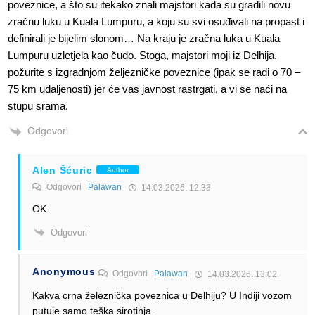
poveznice, a što su itekako znali majstori kada su gradili novu
zračnu luku u Kuala Lumpuru, a koju su svi osuđivali na propast i
definirali je bijelim slonom… Na kraju je zračna luka u Kuala
Lumpuru uzletjela kao čudo. Stoga, majstori moji iz Delhija,
požurite s izgradnjom željezničke poveznice (ipak se radi o 70 –
75 km udaljenosti) jer će vas javnost rastrgati, a vi se naći na
stupu srama.
Odgovori
Alen Šćuric
Author
Odgovori
Palawan
14.03.2026. 12:33
OK
Odgovori
Anonymous
Odgovori
Palawan
14.03.2026. 13:02
Kakva crna železnička poveznica u Delhiju? U Indiji vozom
putuje samo teška sirotinja.