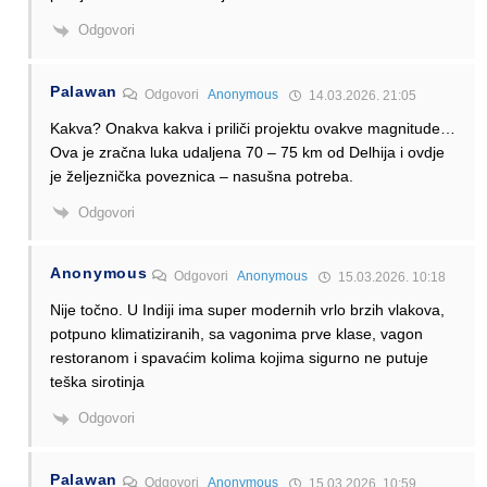
Odgovori
Palawan
Odgovori
Anonymous
14.03.2026. 21:05
Kakva? Onakva kakva i priliči projektu ovakve magnitude…
Ova je zračna luka udaljena 70 – 75 km od Delhija i ovdje
je željeznička poveznica – nasušna potreba.
Odgovori
Anonymous
Odgovori
Anonymous
15.03.2026. 10:18
Nije točno. U Indiji ima super modernih vrlo brzih vlakova,
potpuno klimatiziranih, sa vagonima prve klase, vagon
restoranom i spavaćim kolima kojima sigurno ne putuje
teška sirotinja
Odgovori
Palawan
Odgovori
Anonymous
15.03.2026. 10:59