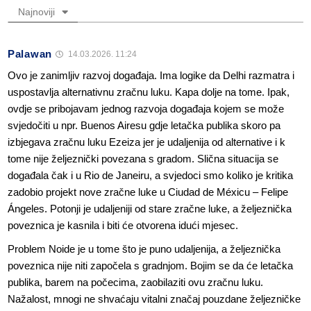
Najnoviji
Palawan
14.03.2026. 11:24
Ovo je zanimljiv razvoj događaja. Ima logike da Delhi razmatra i
uspostavlja alternativnu zračnu luku. Kapa dolje na tome. Ipak,
ovdje se pribojavam jednog razvoja događaja kojem se može
svjedočiti u npr. Buenos Airesu gdje letačka publika skoro pa
izbjegava zračnu luku Ezeiza jer je udaljenija od alternative i k
tome nije željeznički povezana s gradom. Slična situacija se
događala čak i u Rio de Janeiru, a svjedoci smo koliko je kritika
zadobio projekt nove zračne luke u Ciudad de Méxicu – Felipe
Ángeles. Potonji je udaljeniji od stare zračne luke, a željeznička
poveznica je kasnila i biti će otvorena idući mjesec.
Problem Noide je u tome što je puno udaljenija, a željeznička
poveznica nije niti započela s gradnjom. Bojim se da će letačka
publika, barem na počecima, zaobilaziti ovu zračnu luku.
Nažalost, mnogi ne shvaćaju vitalni značaj pouzdane željezničke