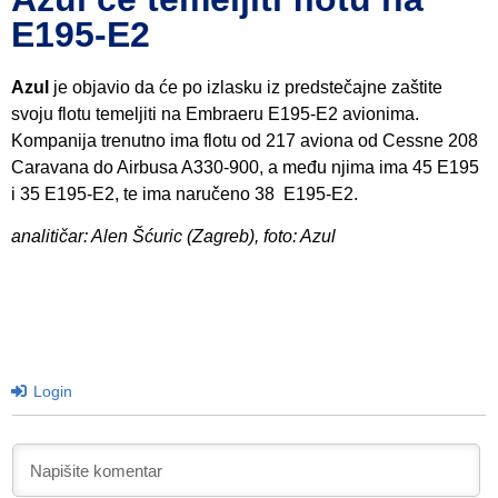
E195-E2
Azul
je objavio da će po izlasku iz predstečajne zaštite
svoju flotu temeljiti na Embraeru E195-E2 avionima.
Kompanija trenutno ima flotu od 217 aviona od Cessne 208
Caravana do Airbusa A330-900, a među njima ima 45 E195
i 35 E195-E2, te ima naručeno 38 E195-E2.
analitičar: Alen Šćuric (Zagreb), foto: Azul
Login