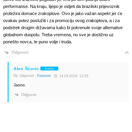
performanse. Na kraju, lijepo je vidjeti da brazilski prijevoznik
protežira domaće zrakoplove. Ovo je jako važan aspekt jer će
ovakav potez poslužiti i za promociju ovog zrakoplova, a i za
podstrek drugim državama kako bi pokrenule svoje alternative
globalnom duopolu. Treba vremena, no sve je dostižno uz
ponešto novca, te puno volje i truda.
Odgovori
Alen Šćuric
Author
Odgovori
Palawan
14.03.2026. 12:25
Jasno.
Odgovori