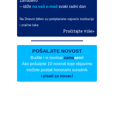
zamaaero
– stiže
na vaš e-mail
svaki radni dan
Na Dnevni bilten su pretplaćene najveće institucije
i zračne luke
Pročitajte više>
POŠALJITE NOVOST
Budite i vi novinar
zama
aero
!
Ako pošaljete 10 novosti koje objavimo
možete postati honorarni suradnik
i pisati za novac!
Info