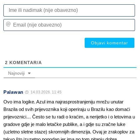
I
ili
n
Em
(n
(n
ob
ob
2
KOMENTAR/A
Najnoviji
Palawan
14.03.2026. 11:45
Ovo ima logike. Azul ima najrasprostranjeniju mrežu unutar
Brazila od svih prijevoznika koji operiraju u Brazilu kao domaći
prijevoznici… Često se tu radi o kraćim, a nerijetko i o letovima u
gradove gdje je malo letačke publike, a i gdje su zračne luke
(uzletno sletne staze) skromnijih dimenzija. Ovaj je zrakoplov za
takvo što izuzetno pogodan jer ima po tom pitanju dobre