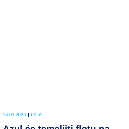
14.03.2026
00:52
Azul će temeljiti flotu na