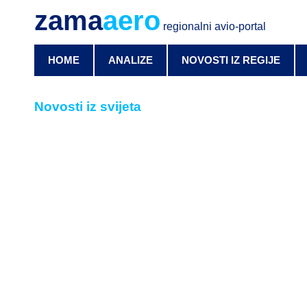
zama
aero
regionalni avio-portal
HOME
ANALIZE
NOVOSTI IZ REGIJE
Novosti iz svijeta