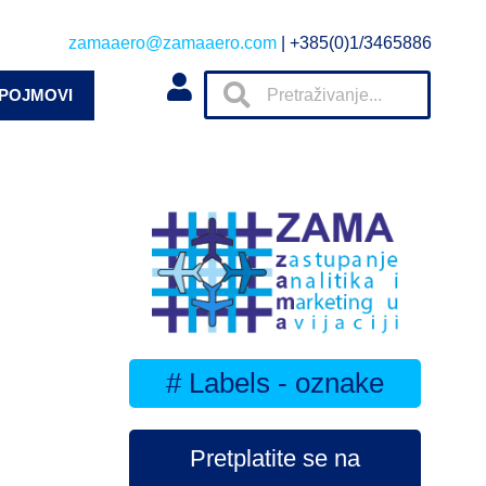
zamaaero@zamaaero.com
| +385(0)1/3465886
 POJMOVI
# Labels - oznake
Pretplatite se na