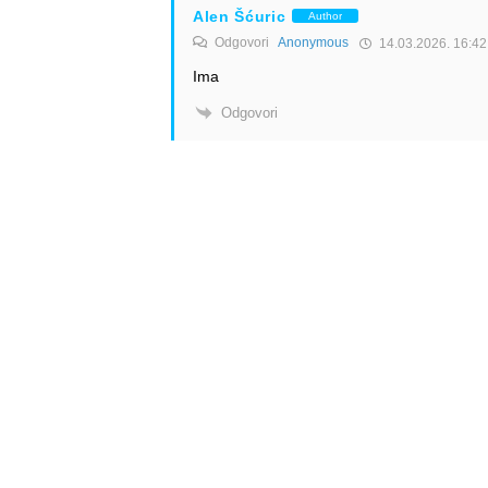
Alen Šćuric
Author
Odgovori
Anonymous
14.03.2026. 16:42
Ima
Odgovori
Info
Pretplata na dnevne 
Update
O nama