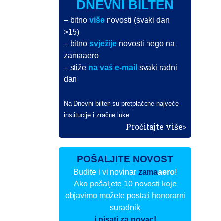
DNEVNI BILTEN
– bitno
više
novosti (svaki dan
>15)
– bitno
svježije
novosti nego na
zamaaero
– stiže
na vaš e-mail
svaki radni
dan
Na Dnevni bilten su pretplaćene najveće
institucije i zračne luke
Pročitajte više>
POŠALJITE NOVOST
Budite i vi novinar
zama
aero
!
Ako pošaljete 10 novosti koje
objavimo možete postati honorarni
suradnik
i pisati za novac!