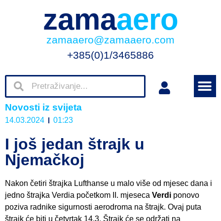
zama
aero
zamaaero@zamaaero.com
+385(0)1/3465886
Novosti iz svijeta
14.03.2024
01:23
I još jedan štrajk u
Njemačkoj
Nakon četiri štrajka Lufthanse u malo više od mjesec dana i
jedno štrajka Verdia početkom II. mjeseca
Verdi
ponovo
poziva radnike sigurnosti aerodroma na štrajk. Ovaj puta
štrajk će biti u četvrtak 14.3. Štrajk će se održati na