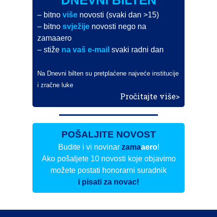
– bitno
više
novosti (svaki dan >15)
– bitno
svježije
novosti nego na
zamaaero
– stiže
na vaš e-mail
svaki radni dan
Na Dnevni bilten su pretplaćene najveće institucije
i zračne luke
Pročitajte više>
POŠALJITE NOVOST
Budite i vi novinar
zama
aero
!
Ako pošaljete 10 novosti koje objavimo
možete postati honorarni suradnik
i pisati za novac!