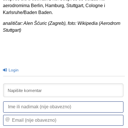
aerodromima Berlin, Hamburg, Stuttgart, Cologne i
Karlsruhe/Baden Baden.
analitičar: Alen Šćuric (Zagreb), foto: Wikipedia (Aerodrom
Stuttgart)
Login
I
ili
n
Em
(n
(n
ob
ob