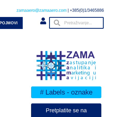
zamaaero@zamaaero.com
| +385(0)1/3465886
 POJMOVI
# Labels - oznake
Pretplatite se na