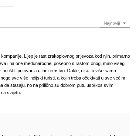
(nije
(nije
obavezno)
obavezno)
Najnoviji
kompanije. Lijep je rast zrakoplovnog prijevoza kod njih, primarno
ijeva i na one međunarodne, posebno s rastom onog, malo višeg
že priuštiti putovanja u inozemstvo. Dakle, nisu tu više samo
i, nego sve više indijski turisti, a kojih treba očekivati u sve većim
na da stasaju, no na prilično su dobrom putu usprkos svim
na svijetu.