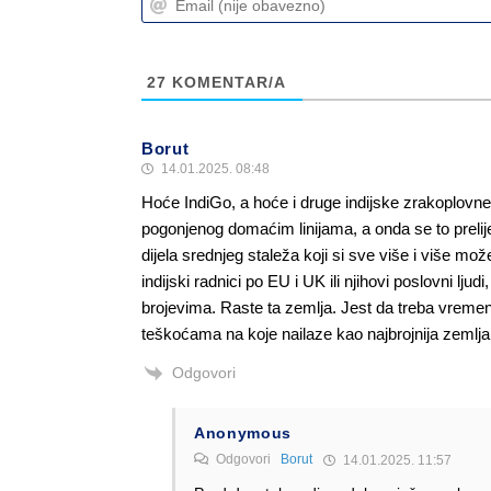
27
KOMENTAR/A
Borut
14.01.2025. 08:48
Hoće IndiGo, a hoće i druge indijske zrakoplovne 
pogonjenog domaćim linijama, a onda se to prel
dijela srednjeg staleža koji si sve više i više mo
indijski radnici po EU i UK ili njihovi poslovni ljud
brojevima. Raste ta zemlja. Jest da treba vreme
teškoćama na koje nailaze kao najbrojnija zemlja 
Odgovori
Anonymous
Odgovori
Borut
14.01.2025. 11:57