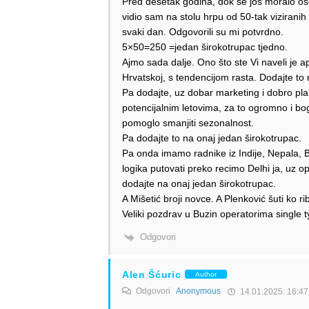
Pred desetak godina, dok se još moralo o
vidio sam na stolu hrpu od 50-tak viziranih
svaki dan. Odgovorili su mi potvrdno.
5×50=250 =jedan širokotrupac tjedno.
Ajmo sada dalje. Ono što ste Vi naveli je ap
Hrvatskoj, s tendencijom rasta. Dodajte to 
Pa dodajte, uz dobar marketing i dobro pla
potencijalnim letovima, za to ogromno i bo
pomoglo smanjiti sezonalnost.
Pa dodajte to na onaj jedan širokotrupac.
Pa onda imamo radnike iz Indije, Nepala, Ban
logika putovati preko recimo Delhi ja, uz o
dodajte na onaj jedan širokotrupac.
A Mišetić broji novce. A Plenković šuti ko r
Veliki pozdrav u Buzin operatorima single t
Odgovori
Alen Šćuric
Author
Odgovori
Anonymous
14.01.2025. 16:47