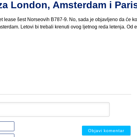
 za London, Amsterdam i Pari
et lease šest Norseovih B787-9. No, sada je objavljeno da će k
terdam. Letovi bi trebali krenuti ovog ljetnog reda letenja. Od 
Ime
ili
nadimak
Email