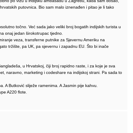
sobno po vizu u indijsku ambasadu u Zagrebu, kada sam došao,
 hrvatskih putovnica. Bio sam malo iznenađen i pitao je li tako
solutno točno. Već sada jako veliki broj bogatih indijskih turista u
na onaj jedan širokotrupac tjedno.
niranje veza, transferne putnike za Sjevernu Ameriku na
gato tržište, pa UK, pa sjevernu i zapadnu EU. Što bi inače
gladeša, u Hrvatskoj, čiji broj rapidno raste, i za koje je sva
pet, naravno, marketing i codeshare na indijskoj strani. Pa sada to
iba. A Butković sliježe ramenima. A Jasmin pije kahvu.
ype A220 flote.