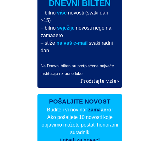
DNEVNI BILTEN
– bitno
više
novosti (svaki dan
>15)
– bitno
svježije
novosti nego na
zamaaero
– stiže
na vaš e-mail
svaki radni
dan
Na Dnevni bilten su pretplaćene najveće
institucije i zračne luke
Pročitajte više>
POŠALJITE NOVOST
Budite i vi novinar
zama
aero
!
Ako pošaljete 10 novosti koje
objavimo možete postati honorarni
suradnik
i pisati za novac!