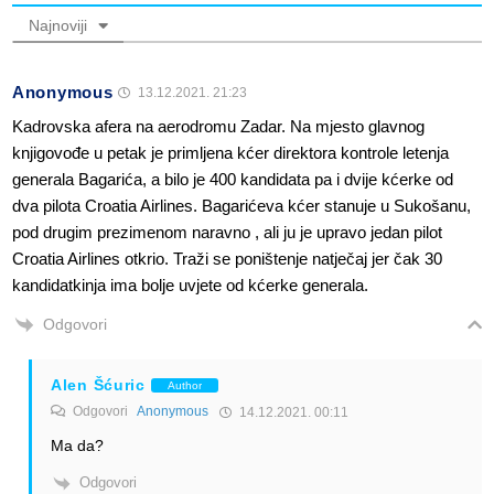
Najnoviji
Anonymous
13.12.2021. 21:23
Kadrovska afera na aerodromu Zadar. Na mjesto glavnog
knjigovođe u petak je primljena kćer direktora kontrole letenja
generala Bagarića, a bilo je 400 kandidata pa i dvije kćerke od
dva pilota Croatia Airlines. Bagarićeva kćer stanuje u Sukošanu,
pod drugim prezimenom naravno , ali ju je upravo jedan pilot
Croatia Airlines otkrio. Traži se poništenje natječaj jer čak 30
kandidatkinja ima bolje uvjete od kćerke generala.
Odgovori
Alen Šćuric
Author
Odgovori
Anonymous
14.12.2021. 00:11
Ma da?
Odgovori