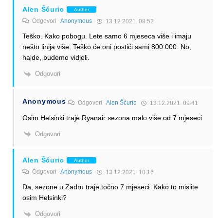
Alen Šćuric
Author
Odgovori
Anonymous
13.12.2021. 08:52
Teško. Kako pobogu. Lete samo 6 mjeseca više i imaju
nešto linija više. Teško će oni postići sami 800.000. No,
hajde, budemo vidjeli.
Odgovori
Anonymous
Odgovori
Alen Šćuric
13.12.2021. 09:41
Osim Helsinki traje Ryanair sezona malo više od 7 mjeseci
Odgovori
Alen Šćuric
Author
Odgovori
Anonymous
13.12.2021. 10:16
Da, sezone u Zadru traje točno 7 mjeseci. Kako to mislite
osim Helsinki?
Odgovori