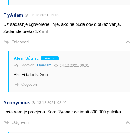
FlyAdam
13.12.2021. 19:05
Uz sadašnje ugovorene linije, ako ne bude covid otkazivanja,
Zadar ide preko 1.2 mil
Odgovori
Alen Šćuric
Author
Odgovori
FlyAdam
14.12.2021. 00:01
Ako vi tako kažete…
Odgovori
Anonymous
13.12.2021. 08:46
Loša vam je procjena. Sam Ryanair će imati 800.000 putnika.
Odgovori