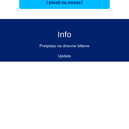
i pisati za novac!
Info
Pretplata na dnevne biltene
Update
O nama
Kontakt
Impressum
Privacy Policy
Pratite nas