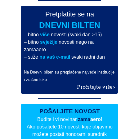
Pretplatite se na
DNEVNI BILTEN
– bitno
više
novosti (svaki dan >15)
– bitno
svježije
novosti nego na
zamaaero
– stiže
na vaš e-mail
svaki radni dan
Na Dnevni bilten su pretplaćene najveće institucije
i zračne luke
Pročitajte više>
POŠALJITE NOVOST
Budite i vi novinar
zama
aero
!
Ako pošaljete 10 novosti koje objavimo
možete postati honorarni suradnik