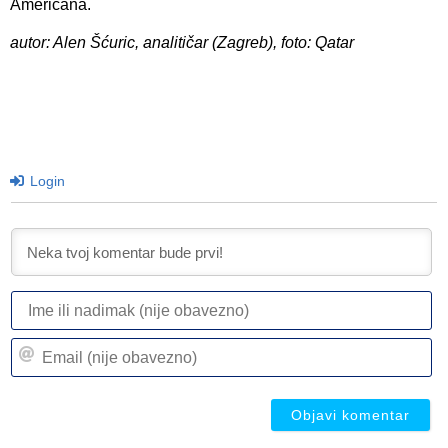
Americana.
autor: Alen Šćuric, analitičar (Zagreb), foto: Qatar
Login
I
ili
n
Em
(n
(n
ob
ob