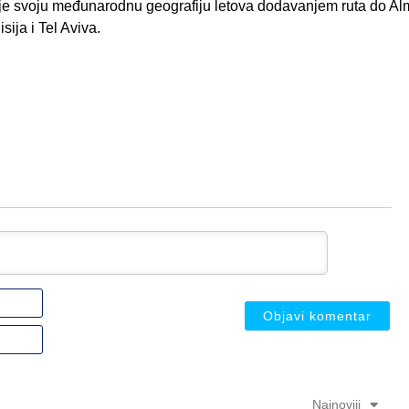
uje svoju međunarodnu geografiju letova dodavanjem ruta do Alm
sija i Tel Aviva.
Ime
ili
nadimak
Email
(nije
(nije
obavezno)
obavezno)
Najnoviji