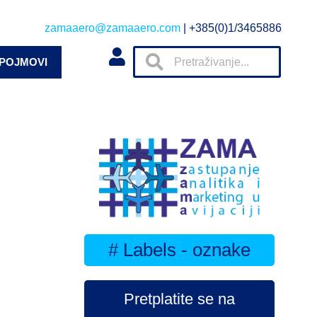
zamaaero@zamaaero.com
| +385(0)1/3465886
 POJMOVI
# Labels - oznake
Pretplatite se na