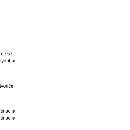
 će 57
lydubai,
tvoriće
tinacija
inacija,