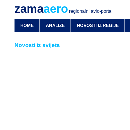
zama
aero
regionalni avio-portal
HOME
ANALIZE
NOVOSTI IZ REGIJE
Novosti iz svijeta