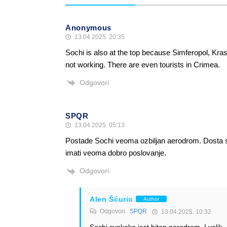
Anonymous
13.04.2025. 20:35
Sochi is also at the top because Simferopol, Kra
not working. There are even tourists in Crimea.
Odgovori
SPQR
13.04.2025. 05:13
Postade Sochi veoma ozbiljan aerodrom. Dosta se 
imati veoma dobro poslovanje.
Odgovori
Alen Šćuric
Author
Odgovori
SPQR
13.04.2025. 10:32
Sochi svakako jest bitan aerodrom. I velik.