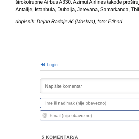
širokotrupne Airbus A330. Azimut Airlines takođe prošir
Antalije, Istanbula, Dubaija, Jerevana, Samarkanda, Tbili
dopisnik: Dejan Radojević (Moskva), foto: Etihad
Login
5
KOMENTAR/A