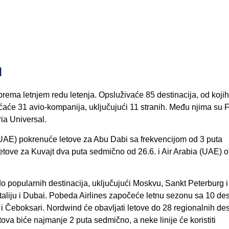
u
ema letnjem redu letenja. Opsluživaće 85 destinacija, od kojih
aće 31 avio-kompanija, uključujući 11 stranih. Među njima su F
ria Universal.
 (UAE) pokrenuće letove za Abu Dabi sa frekvencijom od 3 puta
tove za Kuvajt dva puta sedmično od 26.6. i Air Arabia (UAE) o
do popularnih destinacija, uključujući Moskvu, Sankt Peterburg i
taliju i Dubai. Pobeda Airlines započeće letnu sezonu sa 10 des
 Čeboksari. Nordwind će obavljati letove do 28 regionalnih dest
tova biće najmanje 2 puta sedmično, a neke linije će koristiti