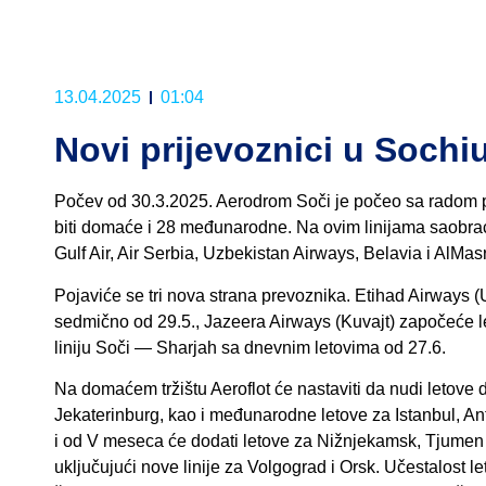
13.04.2025
01:04
Novi prijevoznici u Sochi
Počev od 30.3.2025. Aerodrom Soči je počeo sa radom pr
biti domaće i 28 međunarodne. Na ovim linijama saobrać
Gulf Air, Air Serbia, Uzbekistan Airways, Belavia i AlMas
Pojaviće se tri nova strana prevoznika. Etihad Airways
sedmično od 29.5., Jazeera Airways (Kuvajt) započeće le
liniju Soči — Sharjah sa dnevnim letovima od 27.6.
Na domaćem tržištu Aeroflot će nastaviti da nudi letove 
Jekaterinburg, kao i međunarodne letove za Istanbul, An
i od V meseca će dodati letove za Nižnjekamsk, Tjumen i
uključujući nove linije za Volgograd i Orsk. Učestalost le