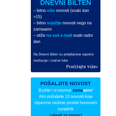
DNEVNI BILTEN
– bitno
više
novosti (svaki dan
>15)
– bitno
svježije
novosti nego na
zamaaero
– stiže
na vaš e-mail
svaki radni
dan
Na Dnevni bilten su pretplaćene najveće
institucije i zračne luke
Pročitajte više>
POŠALJITE NOVOST
Budite i vi novinar
zama
aero
!
Ako pošaljete 10 novosti koje
objavimo možete postati honorarni
suradnik
i pisati za novac!