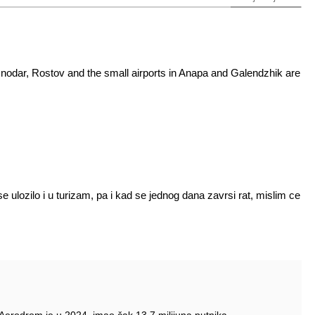
snodar, Rostov and the small airports in Anapa and Galendzhik are
ulozilo i u turizam, pa i kad se jednog dana zavrsi rat, mislim ce
 Aerodrom je u 2024. imao čak 13,7 milijuna putnika.