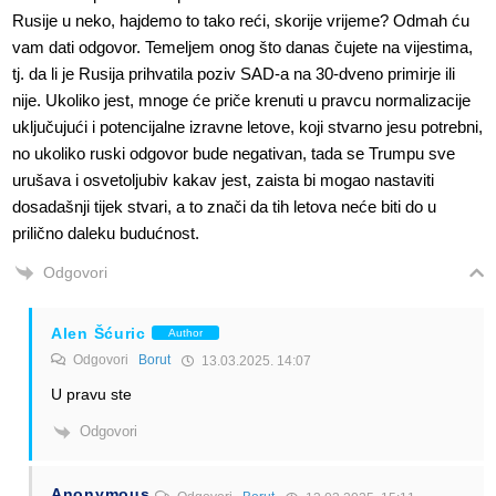
Rusije u neko, hajdemo to tako reći, skorije vrijeme? Odmah ću
vam dati odgovor. Temeljem onog što danas čujete na vijestima,
tj. da li je Rusija prihvatila poziv SAD-a na 30-dveno primirje ili
nije. Ukoliko jest, mnoge će priče krenuti u pravcu normalizacije
uključujući i potencijalne izravne letove, koji stvarno jesu potrebni,
no ukoliko ruski odgovor bude negativan, tada se Trumpu sve
urušava i osvetoljubiv kakav jest, zaista bi mogao nastaviti
dosadašnji tijek stvari, a to znači da tih letova neće biti do u
prilično daleku budućnost.
Odgovori
Alen Šćuric
Author
Odgovori
Borut
13.03.2025. 14:07
U pravu ste
Odgovori
Anonymous