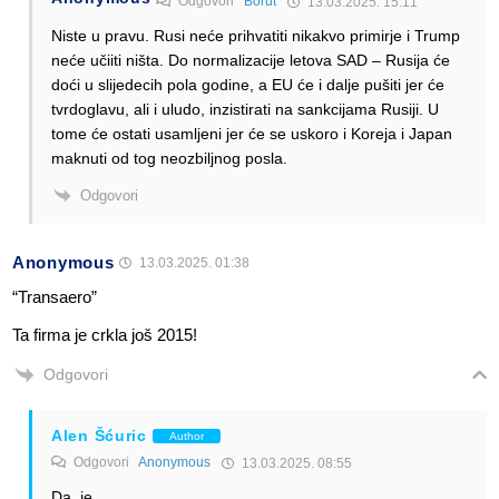
Odgovori
Borut
13.03.2025. 15:11
Niste u pravu. Rusi neće prihvatiti nikakvo primirje i Trump
neće učiiti ništa. Do normalizacije letova SAD – Rusija će
doći u slijedecih pola godine, a EU će i dalje pušiti jer će
tvrdoglavu, ali i uludo, inzistirati na sankcijama Rusiji. U
tome će ostati usamljeni jer će se uskoro i Koreja i Japan
maknuti od tog neozbiljnog posla.
Odgovori
Anonymous
13.03.2025. 01:38
“Transaero”
Ta firma je crkla još 2015!
Odgovori
Alen Šćuric
Author
Odgovori
Anonymous
13.03.2025. 08:55
Da, je.