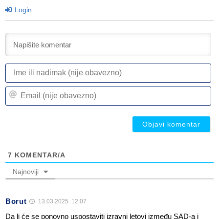
Login
I
ili
n
Em
(n
(n
ob
ob
7
KOMENTAR/A
Najnoviji
Borut
13.03.2025. 12:07
Da li će se ponovno uspostaviti izravni letovi između SAD-a i