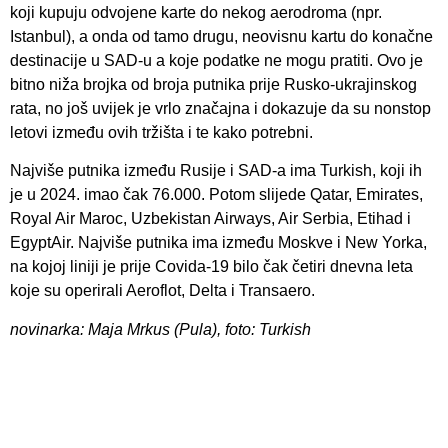
koji kupuju odvojene karte do nekog aerodroma (npr.
Istanbul), a onda od tamo drugu, neovisnu kartu do konačne
destinacije u SAD-u a koje podatke ne mogu pratiti. Ovo je
bitno niža brojka od broja putnika prije Rusko-ukrajinskog
rata, no još uvijek je vrlo značajna i dokazuje da su nonstop
letovi između ovih tržišta i te kako potrebni.
Najviše putnika između Rusije i SAD-a ima Turkish, koji ih
je u 2024. imao čak 76.000. Potom slijede Qatar, Emirates,
Royal Air Maroc, Uzbekistan Airways, Air Serbia, Etihad i
EgyptAir. Najviše putnika ima između Moskve i New Yorka,
na kojoj liniji je prije Covida-19 bilo čak četiri dnevna leta
koje su operirali Aeroflot, Delta i Transaero.
novinarka: Maja Mrkus (Pula), foto: Turkish