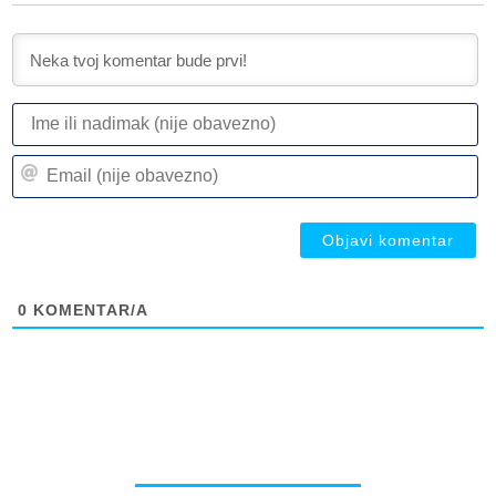
I
ili
n
Em
(n
(n
ob
ob
0
KOMENTAR/A