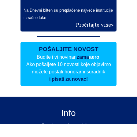
Na Dnevni bilten su pretplaćene najveće institucije
i zračne luke
Pročitajte više>
POŠALJITE NOVOST
Budite i vi novinar
zama
aero
!
Ako pošaljete 10 novosti koje objavimo
možete postati honorarni suradnik
i pisati za novac!
Info
Pretplata na dnevne biltene
Update