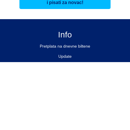
i pisati za novac!
Info
Pretplata na dnevne biltene
Update
O nama
Kontakt
Impressum
Privacy Policy
Pratite nas