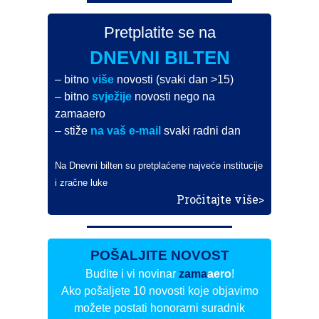
Pretplatite se na
DNEVNI BILTEN
– bitno
više
novosti (svaki dan >15)
– bitno
svježije
novosti nego na
zamaaero
– stiže
na vaš e-mail
svaki radni dan
Na Dnevni bilten su pretplaćene najveće institucije
i zračne luke
Pročitajte više>
POŠALJITE NOVOST
Budite i vi novinar
zama
aero
!
Ako pošaljete 10 novosti koje objavimo
možete postati honorarni suradnik