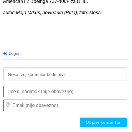
American i 2 Boeinga 737-400F za DHL.
autor: Maja Mrkus, novinarka (Pula), foto: Mesa
Login
I
ili
n
Em
(n
(n
ob
ob