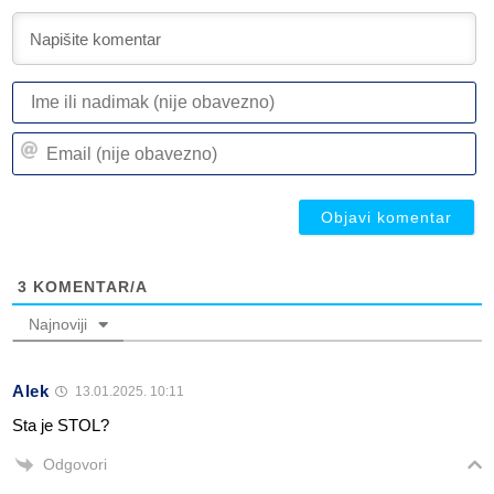
I
ili
n
Em
(n
(n
ob
ob
3
KOMENTAR/A
Najnoviji
Alek
13.01.2025. 10:11
Sta je STOL?
Odgovori