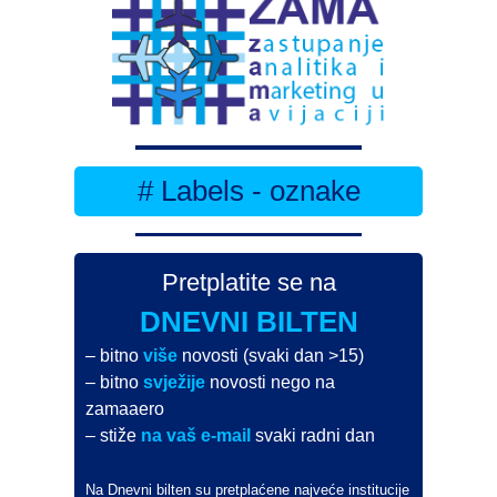
# Labels - oznake
Pretplatite se na
DNEVNI BILTEN
– bitno
više
novosti (svaki dan >15)
– bitno
svježije
novosti nego na
zamaaero
– stiže
na vaš e-mail
svaki radni dan
Na Dnevni bilten su pretplaćene najveće institucije