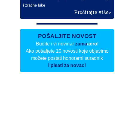
i zračne luke
Pročitajte više>
POŠALJITE NOVOST
Budite i vi novinar
zama
aero
!
Ako pošaljete 10 novosti koje objavimo
možete postati honorarni suradnik
i pisati za novac!
Info
Pretplata na dnevne biltene
Update
O nama