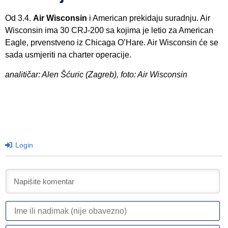
Od 3.4.
Air Wisconsin
i American prekidaju suradnju. Air
Wisconsin ima 30 CRJ-200 sa kojima je letio za American
Eagle, prvenstveno iz Chicaga O’Hare. Air Wisconsin će se
sada usmjeriti na charter operacije.
analitičar: Alen Šćuric (Zagreb), foto: Air Wisconsin
Login
I
ili
n