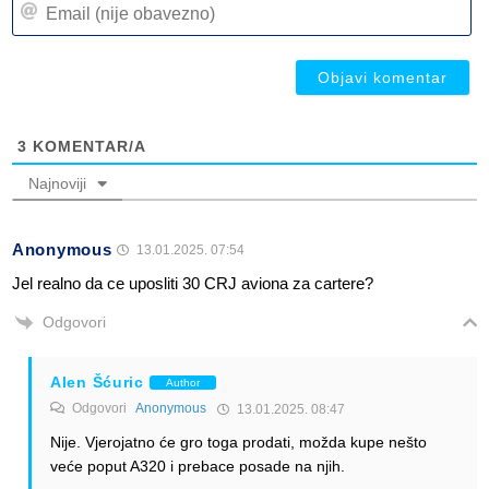
Em
(n
(n
ob
ob
3
KOMENTAR/A
Najnoviji
Anonymous
13.01.2025. 07:54
Jel realno da ce uposliti 30 CRJ aviona za cartere?
Odgovori
Alen Šćuric
Author
Odgovori
Anonymous
13.01.2025. 08:47
Nije. Vjerojatno će gro toga prodati, možda kupe nešto
veće poput A320 i prebace posade na njih.