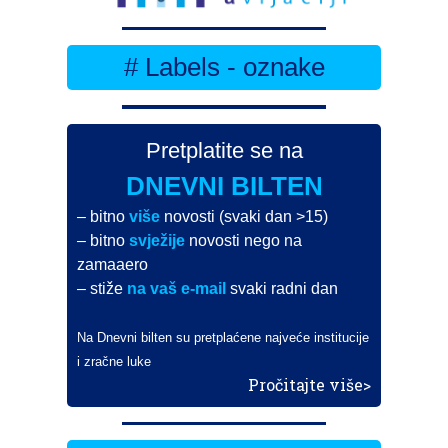
# Labels - oznake
Pretplatite se na
DNEVNI BILTEN
– bitno
više
novosti (svaki dan >15)
– bitno
svježije
novosti nego na
zamaaero
– stiže
na vaš e-mail
svaki radni dan
Na Dnevni bilten su pretplaćene najveće institucije
i zračne luke
Pročitajte više>