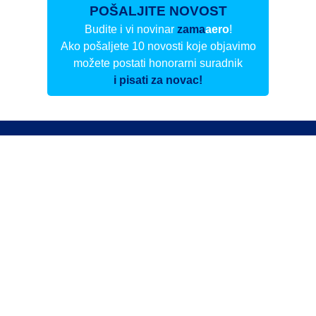
POŠALJITE NOVOST
Budite i vi novinar
zama
aero
!
Ako pošaljete 10 novosti koje objavimo
možete postati honorarni suradnik
i pisati za novac!
Info
Pretplata na dnevne biltene
Update
O nama
Kontakt
Impressum
Privacy Policy