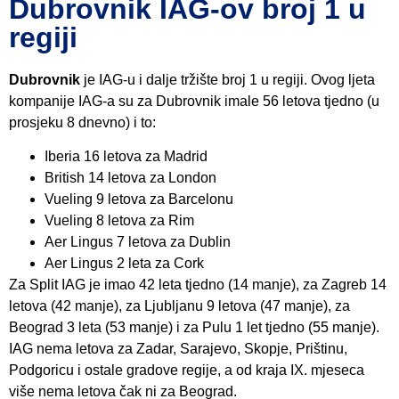
Dubrovnik IAG-ov broj 1 u
regiji
Dubrovnik
je IAG-u i dalje tržište broj 1 u regiji. Ovog ljeta
kompanije IAG-a su za Dubrovnik imale 56 letova tjedno (u
prosjeku 8 dnevno) i to:
Iberia 16 letova za Madrid
British 14 letova za London
Vueling 9 letova za Barcelonu
Vueling 8 letova za Rim
Aer Lingus 7 letova za Dublin
Aer Lingus 2 leta za Cork
Za Split IAG je imao 42 leta tjedno (14 manje), za Zagreb 14
letova (42 manje), za Ljubljanu 9 letova (47 manje), za
Beograd 3 leta (53 manje) i za Pulu 1 let tjedno (55 manje).
IAG nema letova za Zadar, Sarajevo, Skopje, Prištinu,
Podgoricu i ostale gradove regije, a od kraja IX. mjeseca
više nema letova čak ni za Beograd.