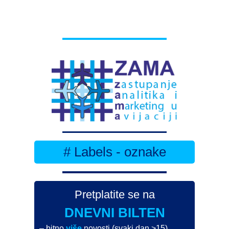
# Labels - oznake
Pretplatite se na
DNEVNI BILTEN
– bitno
više
novosti (svaki dan >15)