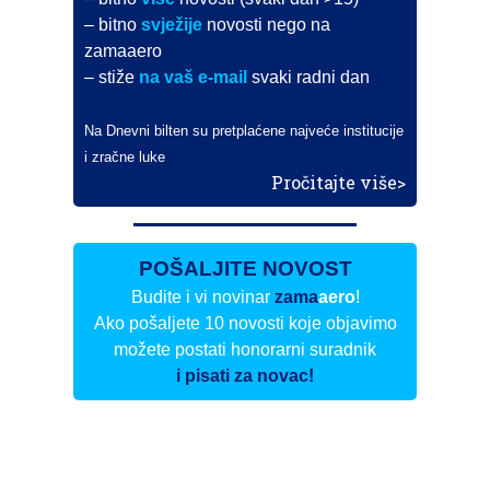
– bitno
svježije
novosti nego na
zamaaero
– stiže
na vaš e-mail
svaki radni dan
Na Dnevni bilten su pretplaćene najveće institucije
i zračne luke
Pročitajte više>
POŠALJITE NOVOST
Budite i vi novinar
zama
aero
!
Ako pošaljete 10 novosti koje objavimo
možete postati honorarni suradnik
i pisati za novac!