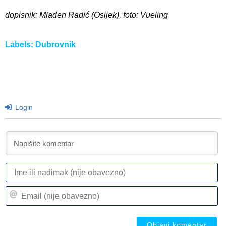
dopisnik: Mladen Radić (Osijek), foto: Vueling
Labels:
Dubrovnik
Login
I
ili
n
Em
(n
(n
ob
ob