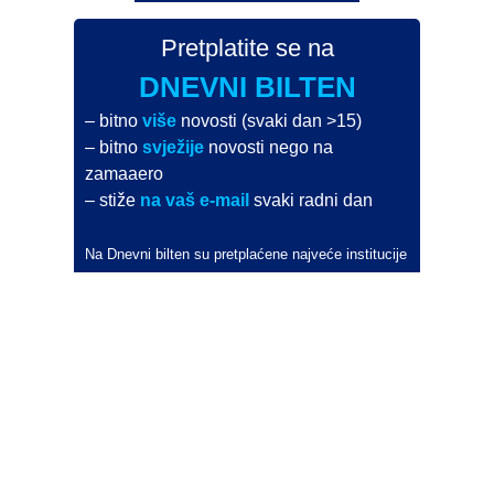
Pretplatite se na
DNEVNI BILTEN
– bitno
više
novosti (svaki dan >15)
– bitno
svježije
novosti nego na
zamaaero
– stiže
na vaš e-mail
svaki radni dan
Na Dnevni bilten su pretplaćene najveće institucije
i zračne luke
Pročitajte više>
POŠALJITE NOVOST
Budite i vi novinar
zama
aero
!
Ako pošaljete 10 novosti koje objavimo
možete postati honorarni suradnik