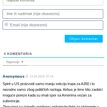
I
ili
n
Em
(n
(n
ob
ob
4
KOMENTAR/A
Najnoviji
Anonymous
12.04.2024. 07:14
Spirit u US proizvodi samo manju sekciju trupa za A350 i to
navodno samo zbog političkih razloga. Airbus je time htio zaobići
moguće poreze kada su imali spor sa Amerima vezan za
subvencije.
Zbog toga su između ostaloga i pokrenute linije za sklapanje u