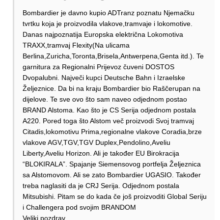
Bombardier je davno kupio ADTranz poznatu Njemačku
tvrtku koja je proizvodila vlakove,tramvaje i lokomotive.
Danas najpoznatija Europska električna Lokomotiva
TRAXX,tramvaj Flexity(Na ulicama
Berlina,Zuricha,Toronta,Brisela,Antwerpena,Genta itd.). Te
garnitura za Regionalni Prijevoz čuveni DOSTOS
Dvopalubni. Največi kupci Deutsche Bahn i Izraelske
Željeznice. Da bi na kraju Bombardier bio Raščerupan na
dijelove. Te sve ovo što sam naveo odjednom postao
BRAND Alstoma. Kao što je CS Serija odjednom postala
A220. Pored toga što Alstom več proizvodi Svoj tramvaj
Citadis,lokomotivu Prima,regionalne vlakove Coradia,brze
vlakove AGV,TGV,TGV Duplex,Pendolino,Aveliu
Liberty,Aveliu Horizon. Ali je također EU Birokracija
“BLOKIRALA”. Spajanje Siemensovog portfelja Željeznica
sa Alstomovom. Ali se zato Bombardier UGASIO. Također
treba naglasiti da je CRJ Serija. Odjednom postala
Mitsubishi. Pitam se do kada če još proizvoditi Global Seriju
i Challengera pod svojim BRANDOM
Veliki pozdrav.