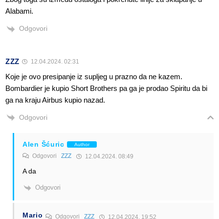
Alabami.
Odgovori
ZZZ
12.04.2024. 02:31
Koje je ovo presipanje iz supljeg u prazno da ne kazem.
Bombardier je kupio Short Brothers pa ga je prodao Spiritu da bi
ga na kraju Airbus kupio nazad.
Odgovori
Alen Šćuric
Author
Odgovori
ZZZ
12.04.2024. 08:49
A da
Odgovori
Mario
Odgovori
ZZZ
12.04.2024. 19:52