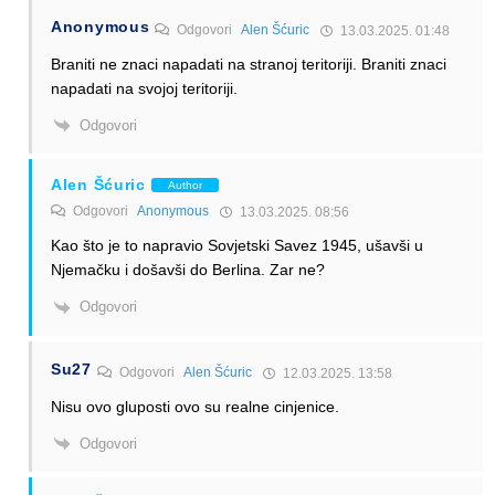
Anonymous
Odgovori
Alen Šćuric
13.03.2025. 01:48
Braniti ne znaci napadati na stranoj teritoriji. Braniti znaci
napadati na svojoj teritoriji.
Odgovori
Alen Šćuric
Author
Odgovori
Anonymous
13.03.2025. 08:56
Kao što je to napravio Sovjetski Savez 1945, ušavši u
Njemačku i došavši do Berlina. Zar ne?
Odgovori
Su27
Odgovori
Alen Šćuric
12.03.2025. 13:58
Nisu ovo gluposti ovo su realne cinjenice.
Odgovori