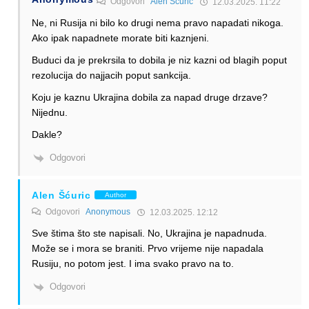
Odgovori
Alen Šćuric
12.03.2025. 11:22
Ne, ni Rusija ni bilo ko drugi nema pravo napadati nikoga.
Ako ipak napadnete morate biti kaznjeni.
Buduci da je prekrsila to dobila je niz kazni od blagih poput
rezolucija do najjacih poput sankcija.
Koju je kaznu Ukrajina dobila za napad druge drzave?
Nijednu.
Dakle?
Odgovori
Alen Šćuric
Author
Odgovori
Anonymous
12.03.2025. 12:12
Sve štima što ste napisali. No, Ukrajina je napadnuda.
Može se i mora se braniti. Prvo vrijeme nije napadala
Rusiju, no potom jest. I ima svako pravo na to.
Odgovori