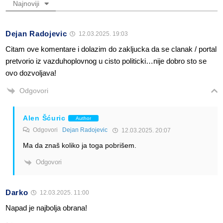
Najnoviji
Dejan Radojevic
12.03.2025. 19:03
Citam ove komentare i dolazim do zakljucka da se clanak / portal
pretvorio iz vazduhoplovnog u cisto politicki…nije dobro sto se
ovo dozvoljava!
Odgovori
Alen Šćuric
Author
Odgovori
Dejan Radojevic
12.03.2025. 20:07
Ma da znaš koliko ja toga pobrišem.
Odgovori
Darko
12.03.2025. 11:00
Napad je najbolja obrana!