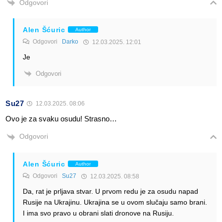
Odgovori
Alen Šćuric
Author
Odgovori
Darko
12.03.2025. 12:01
Je
Odgovori
Su27
12.03.2025. 08:06
Ovo je za svaku osudu! Strasno…
Odgovori
Alen Šćuric
Author
Odgovori
Su27
12.03.2025. 08:58
Da, rat je prljava stvar. U prvom redu je za osudu napad
Rusije na Ukrajinu. Ukrajina se u ovom slučaju samo brani.
I ima svo pravo u obrani slati dronove na Rusiju.