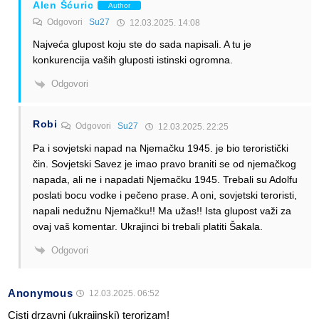
Alen Šćuric
Author
Odgovori
Su27
12.03.2025. 14:08
Najveća glupost koju ste do sada napisali. A tu je
konkurencija vaših gluposti istinski ogromna.
Odgovori
Robi
Odgovori
Su27
12.03.2025. 22:25
Pa i sovjetski napad na Njemačku 1945. je bio teroristički
čin. Sovjetski Savez je imao pravo braniti se od njemačkog
napada, ali ne i napadati Njemačku 1945. Trebali su Adolfu
poslati bocu vodke i pečeno prase. A oni, sovjetski teroristi,
napali nedužnu Njemačku!! Ma užas!! Ista glupost važi za
ovaj vaš komentar. Ukrajinci bi trebali platiti Šakala.
Odgovori
Anonymous
12.03.2025. 06:52
Cisti drzavni (ukrajinski) terorizam!