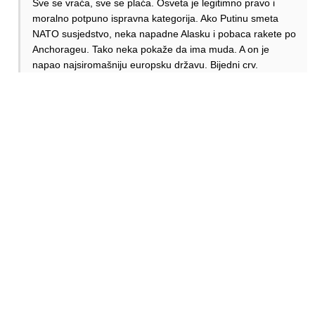
Sve se vraća, sve se plaća. Osveta je legitimno pravo i
moralno potpuno ispravna kategorija. Ako Putinu smeta
NATO susjedstvo, neka napadne Alasku i pobaca rakete po
Anchorageu. Tako neka pokaže da ima muda. A on je
napao najsiromašniju europsku državu. Bijedni crv.
Zaslužio je da cijeli svijet pomogne nesretnoj Ukrajini da
napadne dronovima sve ruske aerodrome redom.
Odgovori
Alen Šćuric
Author
Odgovori
Robi
12.03.2025. 22:38
Dobro, sad je dosta. Vratimo se na zrakoplovstvo. Ovo je
otišlo predaleko.
Odgovori