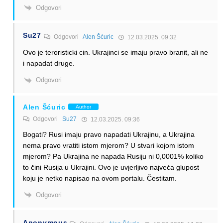
Odgovori
Su27
Odgovori
Alen Šćuric
12.03.2025. 09:32
Ovo je teroristicki cin. Ukrajinci se imaju pravo branit, ali ne
i napadat druge.
Odgovori
Alen Šćuric
Author
Odgovori
Su27
12.03.2025. 09:36
Bogati? Rusi imaju pravo napadati Ukrajinu, a Ukrajina
nema pravo vratiti istom mjerom? U stvari kojom istom
mjerom? Pa Ukrajina ne napada Rusiju ni 0,0001% koliko
to čini Rusija u Ukrajini. Ovo je uvjerljivo najveća glupost
koju je netko napisao na ovom portalu. Čestitam.
Odgovori
Anonymous