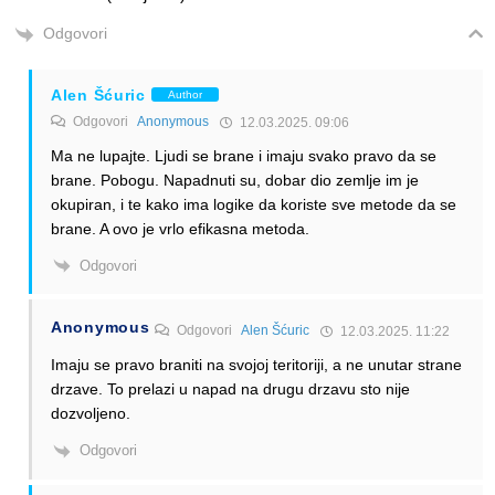
Odgovori
Alen Šćuric
Author
Odgovori
Anonymous
12.03.2025. 09:06
Ma ne lupajte. Ljudi se brane i imaju svako pravo da se
brane. Pobogu. Napadnuti su, dobar dio zemlje im je
okupiran, i te kako ima logike da koriste sve metode da se
brane. A ovo je vrlo efikasna metoda.
Odgovori
Anonymous
Odgovori
Alen Šćuric
12.03.2025. 11:22
Imaju se pravo braniti na svojoj teritoriji, a ne unutar strane
drzave. To prelazi u napad na drugu drzavu sto nije
dozvoljeno.
Odgovori