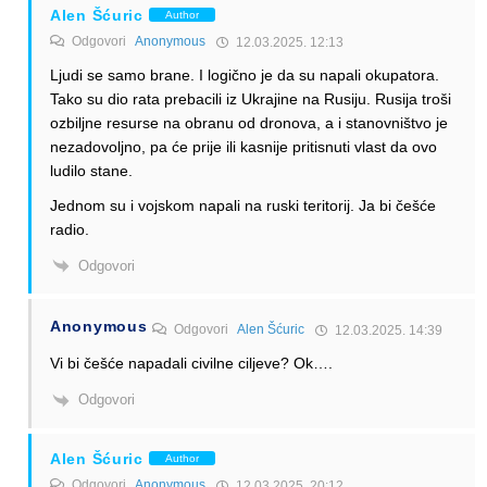
Alen Šćuric
Author
Odgovori
Anonymous
12.03.2025. 12:13
Ljudi se samo brane. I logično je da su napali okupatora.
Tako su dio rata prebacili iz Ukrajine na Rusiju. Rusija troši
ozbiljne resurse na obranu od dronova, a i stanovništvo je
nezadovoljno, pa će prije ili kasnije pritisnuti vlast da ovo
ludilo stane.
Jednom su i vojskom napali na ruski teritorij. Ja bi češće
radio.
Odgovori
Anonymous
Odgovori
Alen Šćuric
12.03.2025. 14:39
Vi bi češće napadali civilne ciljeve? Ok….
Odgovori
Alen Šćuric
Author
Odgovori
Anonymous
12.03.2025. 20:12