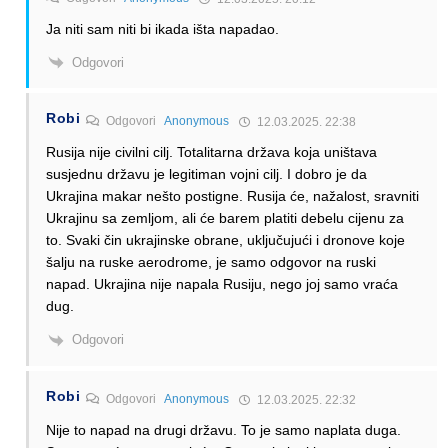
Ja niti sam niti bi ikada išta napadao.
Odgovori
Robi
Odgovori
Anonymous
12.03.2025. 22:38
Rusija nije civilni cilj. Totalitarna država koja uništava
susjednu državu je legitiman vojni cilj. I dobro je da
Ukrajina makar nešto postigne. Rusija će, nažalost, sravniti
Ukrajinu sa zemljom, ali će barem platiti debelu cijenu za
to. Svaki čin ukrajinske obrane, uključujući i dronove koje
šalju na ruske aerodrome, je samo odgovor na ruski
napad. Ukrajina nije napala Rusiju, nego joj samo vraća
dug.
Odgovori
Robi
Odgovori
Anonymous
12.03.2025. 22:32
Nije to napad na drugi državu. To je samo naplata duga.