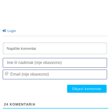
Login
I
ili
n
Em
(n
(n
ob
ob
24
KOMENTAR/A