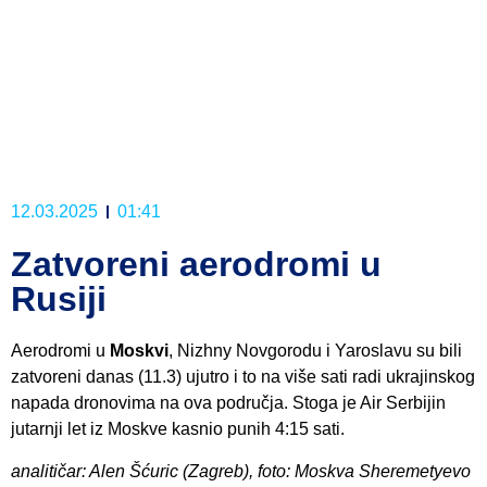
12.03.2025
01:41
Zatvoreni aerodromi u
Rusiji
Aerodromi u
Moskvi
, Nizhny Novgorodu i Yaroslavu su bili
zatvoreni danas (11.3) ujutro i to na više sati radi ukrajinskog
napada dronovima na ova područja. Stoga je Air Serbijin
jutarnji let iz Moskve kasnio punih 4:15 sati.
analitičar: Alen Šćuric (Zagreb), foto: Moskva Sheremetyevo