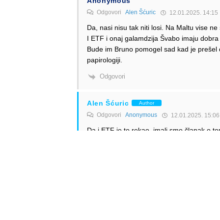
Anonymous
Odgovori
Alen Šćuric
12.01.2025. 14:15
Da, nasi nisu tak niti losi. Na Maltu vise n
I ETF i onaj galamdzija Švabo imaju dobra 
Bude im Bruno pomogel sad kad je prešel d
papirologiji.
Odgovori
Alen Šćuric
Author
Odgovori
Anonymous
12.01.2025. 15:06
Da i ETF je to rekao, imali smo članak o t
Odgovori
Anonymous
Odgovori
Alen Šćuric
12.01.2025. 15:03
Prije bi rekao TM-CAD
Odgovori