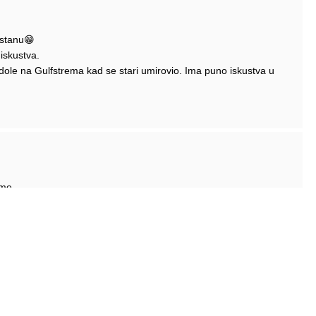
e stanu😁
iskustva.
ole na Gulfstrema kad se stari umirovio. Ima puno iskustva u
ome.