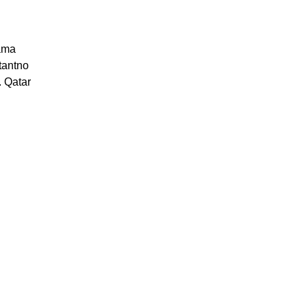
eama
tantno
. Qatar