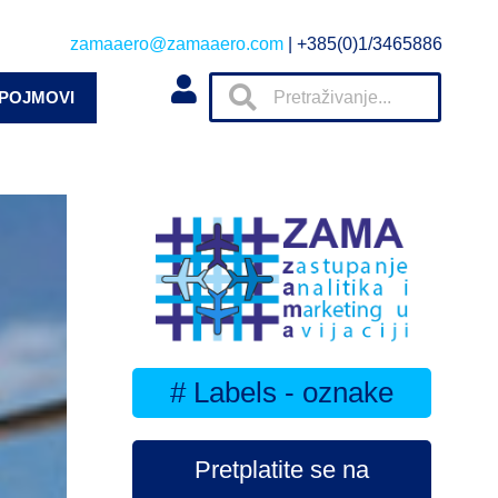
zamaaero@zamaaero.com
| +385(0)1/3465886
 POJMOVI
# Labels - oznake
Pretplatite se na