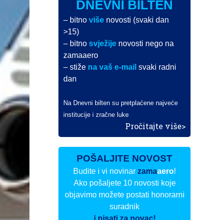
DNEVNI BILTEN
– bitno
više
novosti (svaki dan
>15)
– bitno
svježije
novosti nego na
zamaaero
– stiže
na vaš e-mail
svaki radni
dan
Na Dnevni bilten su pretplaćene najveće
institucije i zračne luke
Pročitajte više>
POŠALJITE NOVOST
Budite i vi novinar
zama
aero
!
Ako pošaljete 10 novosti koje
objavimo možete postati honorarni
suradnik
i pisati za novac!