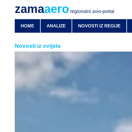
zama
aero
regionalni avio-portal
HOME
ANALIZE
NOVOSTI IZ REGIJE
Novosti iz svijeta