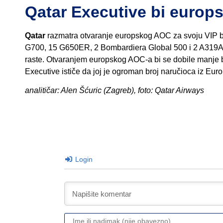
Qatar Executive bi europ
Qatar
razmatra otvaranje europskog AOC za svoju VIP busi
G700, 15 G650ER, 2 Bombardiera Global 500 i 2 A319ACJ
raste. Otvaranjem europskog AOC-a bi se dobile manje bi
Executive ističe da joj je ogroman broj naručioca iz Euro
analitičar: Alen Šćuric (Zagreb), foto: Qatar Airways
Login