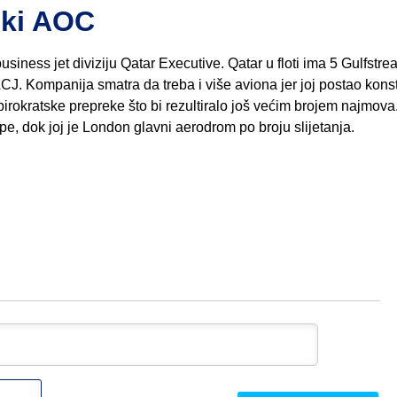
ski AOC
ness jet diviziju Qatar Executive. Qatar u floti ima 5 Gulfstr
. Kompanija smatra da treba i više aviona jer joj postao kons
rokratske prepreke što bi rezultiralo još većim brojem najmova
pe, dok joj je London glavni aerodrom po broju slijetanja.
Ime