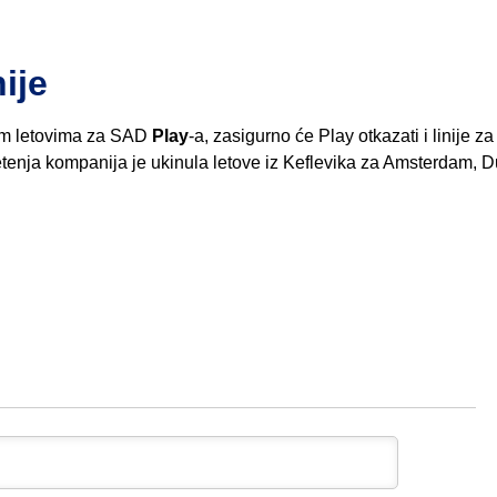
ije
nim letovima za SAD
Play
-a, zasigurno će Play otkazati i linije z
etenja kompanija je ukinula letove iz Keflevika za Amsterdam, D