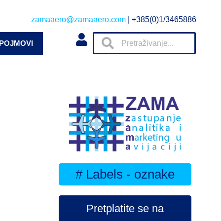
zamaaero@zamaaero.com
| +385(0)1/3465886
 POJMOVI
# Labels - oznake
Pretplatite se na