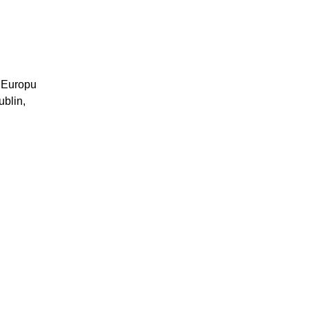
a Europu
ublin,