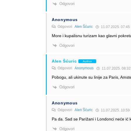
Odgovori
Anonymous
Odgovori
Alen Šćuric
11.07.2025. 07:45
More i kupalisnu turizam kao glavni pokretac
Odgovori
Alen Šćuric
Author
Odgovori
Anonymous
11.07.2025. 08:32
Pobogu, ali ukinute su linije za Paris, Ams
Odgovori
Anonymous
Odgovori
Alen Šćuric
11.07.2025. 10:59
Pa da. Sad se Parižani i Londonci neće ić 
Odgovori