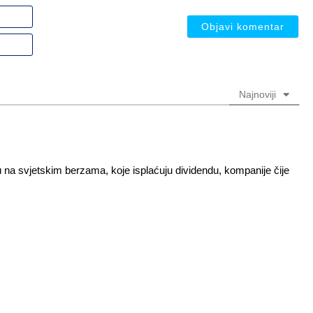
Ime
ili
nadimak
Email
(nije
(nije
obavezno)
obavezno)
Najnoviji
 na svjetskim berzama, koje isplaćuju dividendu, kompanije čije