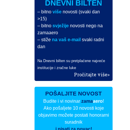
DNEVNI BILTEN
– bitno
više
novosti (svaki dan
>15)
– bitno
svježije
novosti nego na
zamaaero
– stiže
na vaš e-mail
svaki radni
dan
Na Dnevni bilten su pretplaćene najveće
institucije i zračne luke
Pročitajte više>
POŠALJITE NOVOST
Budite i vi novinar
zama
aero
!
Ako pošaljete 10 novosti koje
objavimo možete postati honorarni
suradnik
i pisati za novac!