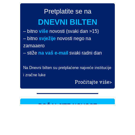
Pretplatite se na
DNEVNI BILTEN
– bitno
više
novosti (svaki dan >15)
– bitno
svježije
novosti nego na
zamaaero
– stiže
na vaš e-mail
svaki radni dan
Na Dnevni bilten su pretplaćene najveće institucije
i zračne luke
Pročitajte više>
POŠALJITE NOVOST
Budite i vi novinar
zama
aero
!
Ako pošaljete 10 novosti koje objavimo
možete postati honorarni suradnik