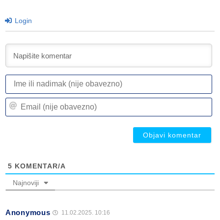
Login
I
ili
n
Em
(n
(n
ob
ob
5
KOMENTAR/A
Najnoviji
Anonymous
11.02.2025. 10:16