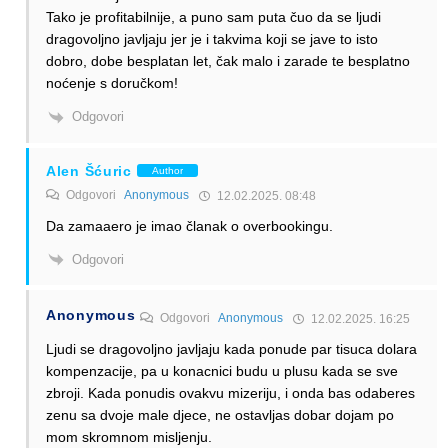
Tako je profitabilnije, a puno sam puta čuo da se ljudi
dragovoljno javljaju jer je i takvima koji se jave to isto
dobro, dobe besplatan let, čak malo i zarade te besplatno
noćenje s doručkom!
Odgovori
Alen Šćuric
Author
Odgovori
Anonymous
12.02.2025. 08:48
Da zamaaero je imao članak o overbookingu.
Odgovori
Anonymous
Odgovori
Anonymous
12.02.2025. 16:25
Ljudi se dragovoljno javljaju kada ponude par tisuca dolara
kompenzacije, pa u konacnici budu u plusu kada se sve
zbroji. Kada ponudis ovakvu mizeriju, i onda bas odaberes
zenu sa dvoje male djece, ne ostavljas dobar dojam po
mom skromnom misljenju.