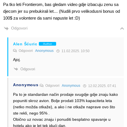
Pa tko leti Frontierom, bas gledam video gdje izbacuju zenu sa
djecom jer su prebukirali let… (Nudili prvo velikodusni bonus od
100$ za volontere da sami napuste let :D)
Odgovori
Alen Šćuric
Author
Odgovori
Anonymous
11.02.2025. 10:50
Ajoj.
Odgovori
Anonymous
Odgovori
Anonymous
12.02.2025. 07:41
Pa to je standardan način prodaje svugdje gdje znaju kako
popuniti skroz avion. Bolje prodati 103% kapaciteta leta
(netko možda otkaže), a ako i ne otkaže naprave ovo što
ste rekli, nego 95% .
Obično uz novac znaju i ponuditi besplatno spavanje u
hotelu ako je let tek idući dan.