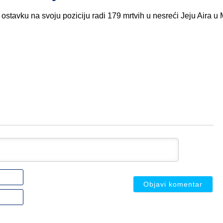
stavku na svoju poziciju radi 179 mrtvih u nesreći Jeju Aira u
Ime
ili
nadimak
Email
(nije
(nije
obavezno)
obavezno)