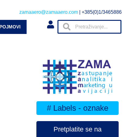
zamaaero@zamaaero.com
| +385(0)1/3465886
 POJMOVI
# Labels - oznake
Pretplatite se na