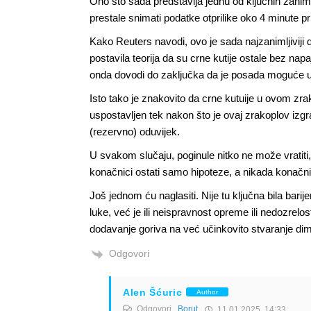
Ono što sada predstavlja jednu od ključnih zanimlji
prestale snimati podatke otprilike oko 4 minute pr
Kako Reuters navodi, ovo je sada najzanimljiviji 
postavila teorija da su crne kutije ostale bez nap
onda dovodi do zaključka da je posada moguće uga
Isto tako je znakovito da crne kutuije u ovom zra
uspostavljen tek nakon što je ovaj zrakoplov izgr
(rezervno) oduvijek.
U svakom slučaju, poginule nitko ne može vratiti, 
konačnici ostati samo hipoteze, a nikada konačni 
Još jednom ću naglasiti. Nije tu ključna bila bari
luke, već je ili neispravnost opreme ili nedozrelo
dodavanje goriva na već učinkovito stvaranje di
Odgovori
Alen Šćuric
Author
Odgovori
Borut
11.01.2025. 14:33