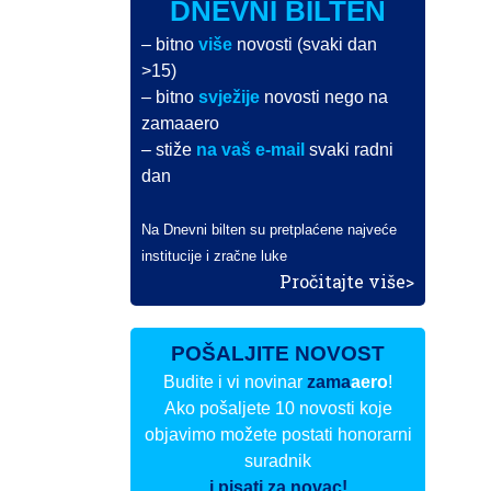
DNEVNI BILTEN
– bitno
više
novosti (svaki dan
>15)
– bitno
svježije
novosti nego na
zamaaero
– stiže
na vaš e-mail
svaki radni
dan
Na Dnevni bilten su pretplaćene najveće
institucije i zračne luke
Pročitajte više>
POŠALJITE NOVOST
Budite i vi novinar
zama
aero
!
Ako pošaljete 10 novosti koje
objavimo možete postati honorarni
suradnik
i pisati za novac!