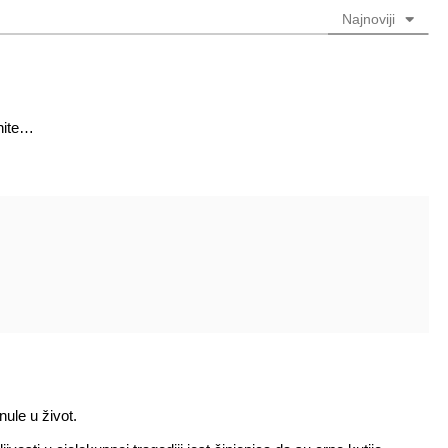
Najnoviji
nite…
nule u život.