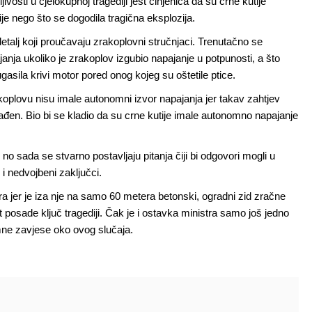
vosti u cjelokupnoj tragediji jest činjenica da su crne kutije
ije nego što se dogodila tragična eksplozija.
detalj koji proučavaju zrakoplovni stručnjaci. Trenutačno se
ajanja ukoliko je zrakoplov izgubio napajanje u potpunosti, a što
sila krivi motor pored onog kojeg su oštetile ptice.
koplovu nisu imale autonomni izvor napajanja jer takav zahtjev
ađen. Bio bi se kladio da su crne kutije imale autonomno napajanje
no sada se stvarno postavljaju pitanja čiji bi odgovori mogli u
i nedvojbeni zaključci.
jera jer je iza nje na samo 60 metera betonski, ogradni zid zračne
st posade ključ tragediji. Čak je i ostavka ministra samo još jedno
mne zavjese oko ovog slučaja.