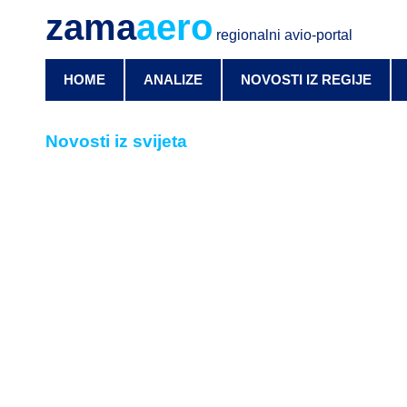
zama
aero
regionalni avio-portal
HOME
ANALIZE
NOVOSTI IZ REGIJE
Novosti iz svijeta