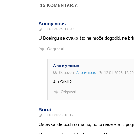
15
KOMENTAR/A
Anonymous
11.01.2025. 17:20
U Boeingu se ovako što ne može dogoditi, ne bri
Odgovori
Anonymous
Odgovori
Anonymous
12.01.2025. 13:20
A u Srbiji?
Odgovori
Borut
11.01.2025. 13:17
Ostavka ide pod normalno, no to neće vratiti pogi