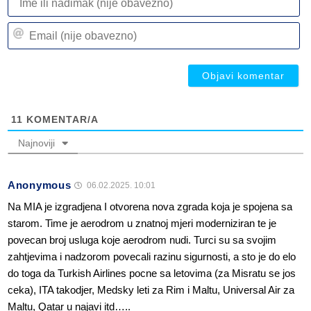
ili
n
Em
(n
(n
ob
ob
11
KOMENTAR/A
Najnoviji
Anonymous
06.02.2025. 10:01
Na MIA je izgradjena I otvorena nova zgrada koja je spojena sa
starom. Time je aerodrom u znatnoj mjeri moderniziran te je
povecan broj usluga koje aerodrom nudi. Turci su sa svojim
zahtjevima i nadzorom povecali razinu sigurnosti, a sto je do elo
do toga da Turkish Airlines pocne sa letovima (za Misratu se jos
ceka), ITA takodjer, Medsky leti za Rim i Maltu, Universal Air za
Maltu, Qatar u najavi itd…..