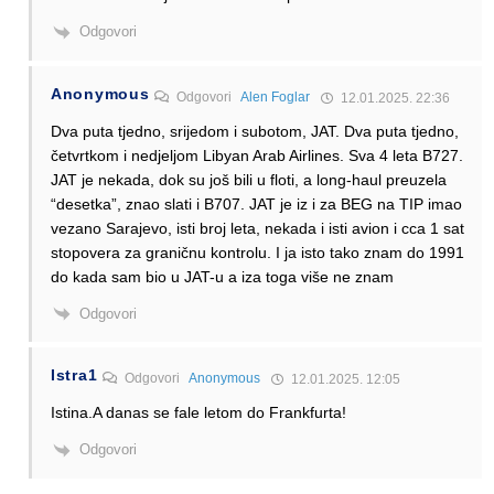
Odgovori
Anonymous
Odgovori
Alen Foglar
12.01.2025. 22:36
Dva puta tjedno, srijedom i subotom, JAT. Dva puta tjedno,
četvrtkom i nedjeljom Libyan Arab Airlines. Sva 4 leta B727.
JAT je nekada, dok su još bili u floti, a long-haul preuzela
“desetka”, znao slati i B707. JAT je iz i za BEG na TIP imao
vezano Sarajevo, isti broj leta, nekada i isti avion i cca 1 sat
stopovera za graničnu kontrolu. I ja isto tako znam do 1991
do kada sam bio u JAT-u a iza toga više ne znam
Odgovori
Istra1
Odgovori
Anonymous
12.01.2025. 12:05
Istina.A danas se fale letom do Frankfurta!
Odgovori