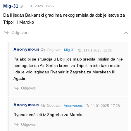
Mig-31
11.01.2025. 06:56
Da li ijedan Balkanski grad ima nekog smisla da dobije letove za
Tripoli ili Maroko
Odgovori
Anonymous
Odgovori
Mig-31
11.01.2025. 12:26
Pa ako bi se situacija u Libiji još malo sredila, mislim da nije
nemoguće da Air Serbia krene za Tripoli, a isto tako mislim
i da je vrlo izgledan Ryanair iz Zagreba za Marakesh ili
Agadir
Odgovori
Anonymous
Odgovori
Anonymous
11.01.2025. 17:28
Ryanair već leti iz Zagreba za Maroko.
Odgovori