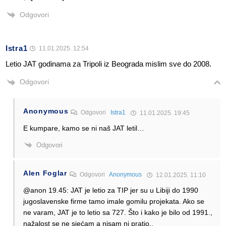
Odgovori
Istra1
11.01.2025. 12:54
Letio JAT godinama za Tripoli iz Beograda mislim sve do 2008.
Odgovori
Anonymous
Odgovori
Istra1
11.01.2025. 19:45
E kumpare, kamo se ni naš JAT letil…
Odgovori
Alen Foglar
Odgovori
Anonymous
12.01.2025. 11:10
@anon 19.45: JAT je letio za TIP jer su u Libiji do 1990
jugoslavenske firme tamo imale gomilu projekata. Ako se
ne varam, JAT je to letio sa 727. Što i kako je bilo od 1991.,
nažalost se ne sjećam a nisam ni pratio..