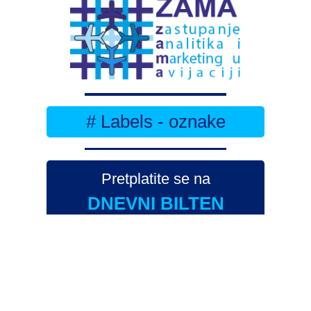
# Labels - oznake
Pretplatite se na
DNEVNI BILTEN
– bitno
više
novosti (svaki dan >15)
– bitno
svježije
novosti nego na
zamaaero
– stiže
na vaš e-mail
svaki radni dan
Na Dnevni bilten su pretplaćene najveće institucije