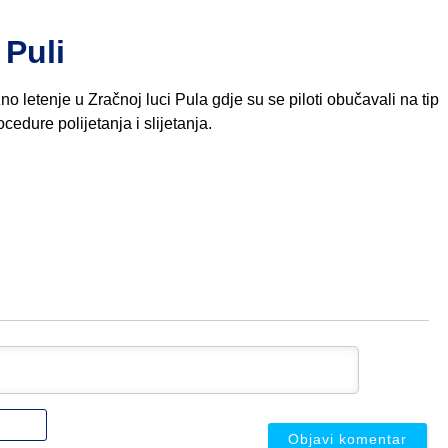
 Puli
o letenje u Zračnoj luci Pula gdje su se piloti obučavali na tip
dure polijetanja i slijetanja.
Ime
ili