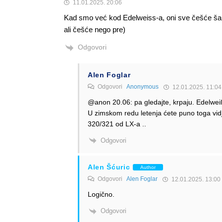
11.01.2025. 20:06
Kad smo već kod Edelweiss-a, oni sve češće šalj
ali češće nego pre)
Odgovori
Alen Foglar
Odgovori
Anonymous
12.01.2025. 11:04
@anon 20.06: pa gledajte, krpaju. Edelwei
U zimskom redu letenja ćete puno toga vidje
320/321 od LX-a ..
Odgovori
Alen Šćuric
Author
Odgovori
Alen Foglar
12.01.2025. 13:00
Logično.
Odgovori