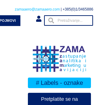
zamaaero@zamaaero.com
| +385(0)1/3465886
 POJMOVI
# Labels - oznake
Pretplatite se na