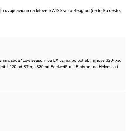
u svoje avione na letove SWISS-a za Beograd (ne toliko često,
ß ima sada “Low season” pa LX uzima po potrebi njihove 320-tke.
ti: i 220 od BT-a, i 320 od Edelweiß-a, i Embraer od Helvetica i