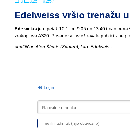
11.01.2025
02:57
Edelweiss vršio trenažu u
Edelweiss
je u petak 10.1. od 9:05 do 13:40 imao trenažn
zrakoplova A320. Posade su uvježbavale publicirane proce
analitičar: Alen Šćuric (Zagreb), foto: Edelweiss
Login