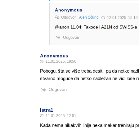
Anonymous
Odgovori
Alen Šćuric
12.01.2025. 15:19
@anon 11.04: Takođe i A21N od SWISS-a
Odgovori
Anonymous
11.01.2025. 19:56
Pobogu, šta se više treba desiti, pa da netko nadl
stvarno moguće da netko nadležan ne vidi loše re
Odgovori
Istra1
11.01.2025. 12:51
Kada nema nikakvih linija neka makar treniraju pa
Odgovori