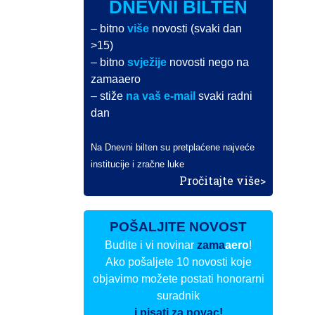
DNEVNI BILTEN
– bitno
više
novosti (svaki dan
>15)
– bitno
svježije
novosti nego na
zamaaero
– stiže
na vaš e-mail
svaki radni
dan
Na Dnevni bilten su pretplaćene najveće
institucije i zračne luke
Pročitajte više>
POŠALJITE NOVOST
Budite i vi novinar
zama
aero
!
Ako pošaljete 10 novosti koje
objavimo možete postati honorarni
suradnik
i pisati za novac!