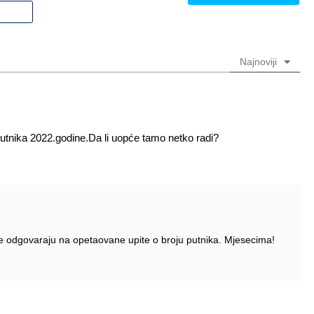
nadimak
Email
(nije
(nije
obavezno)
obavezno)
Najnoviji
putnika 2022.godine.Da li uopće tamo netko radi?
odgovaraju na opetaovane upite o broju putnika. Mjesecima!