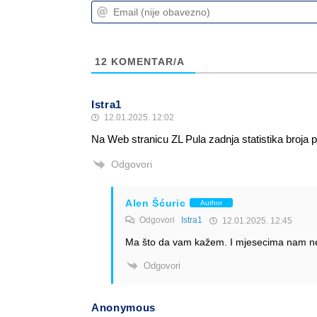
12
KOMENTAR/A
Istra1
12.01.2025. 12:02
Na Web stranicu ZL Pula zadnja statistika broja 
Odgovori
Alen Šćuric
Author
Odgovori
Istra1
12.01.2025. 12:45
Ma što da vam kažem. I mjesecima nam ne 
Odgovori
Anonymous