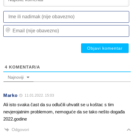
I
ili
n
Em
(n
(n
ob
ob
4
KOMENTAR/A
Najnoviji
Marko
11.01.2022. 15:03
Ali isto svaka čast da su odlučili uhvatit se u koštac s tim
nevjerojatnim problemom, nemoguće da se tako nešto događa
2022.godine
Odgovori