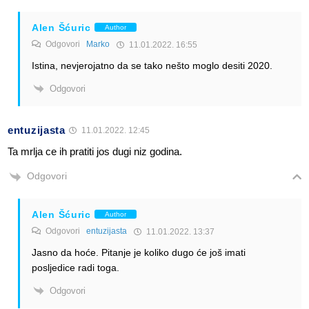
Alen Šćuric
Author
Odgovori
Marko
11.01.2022. 16:55
Istina, nevjerojatno da se tako nešto moglo desiti 2020.
Odgovori
entuzijasta
11.01.2022. 12:45
Ta mrlja ce ih pratiti jos dugi niz godina.
Odgovori
Alen Šćuric
Author
Odgovori
entuzijasta
11.01.2022. 13:37
Jasno da hoće. Pitanje je koliko dugo će još imati
posljedice radi toga.
Odgovori