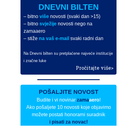
DNEVNI BILTEN
– bitno
više
novosti (svaki dan >15)
– bitno
svježije
novosti nego na
zamaaero
– stiže
na vaš e-mail
svaki radni dan
Na Dnevni bilten su pretplaćene najveće institucije
i zračne luke
Pročitajte više>
POŠALJITE NOVOST
Budite i vi novinar
zama
aero
!
Ako pošaljete 10 novosti koje objavimo
možete postati honorarni suradnik
i pisati za novac!