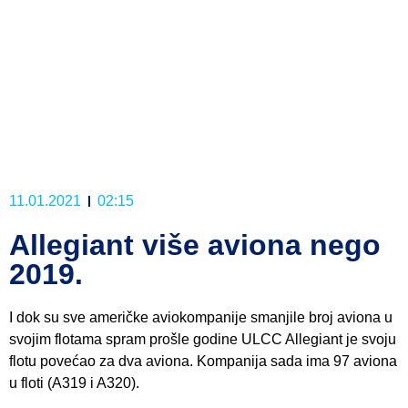
11.01.2021
02:15
Allegiant više aviona nego
2019.
I dok su sve američke aviokompanije smanjile broj aviona u
svojim flotama spram prošle godine ULCC Allegiant je svoju
flotu povećao za dva aviona. Kompanija sada ima 97 aviona
u floti (A319 i A320).