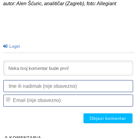
autor: Alen Šćuric, analitičar (Zagreb), foto: Allegiant
Login
I
ili
n
Em
(n
(n
ob
ob
0
KOMENTAR/A