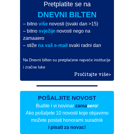
Pretplatite se na
DNEVNI BILTEN
– bitno
više
novosti (svaki dan >15)
– bitno
svježije
novosti nego na
zamaaero
– stiže
na vaš e-mail
svaki radni dan
Na Dnevni bilten su pretplaćene najveće institucije
i zračne luke
Pročitajte više>
POŠALJITE NOVOST
Budite i vi novinar
zama
aero
!
Ako pošaljete 10 novosti koje objavimo
možete postati honorarni suradnik
i pisati za novac!