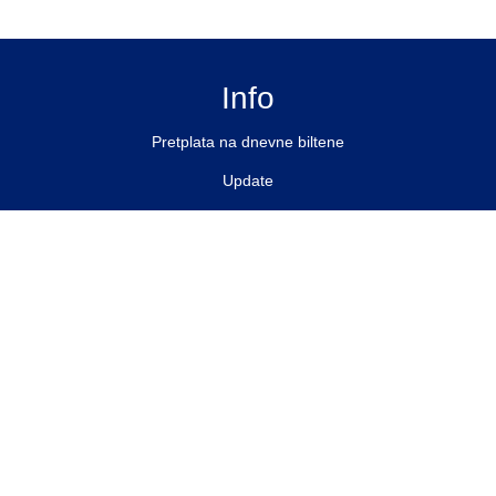
Info
Pretplata na dnevne biltene
Update
O nama
Kontakt
Impressum
Privacy Policy
Pratite nas
Facebook