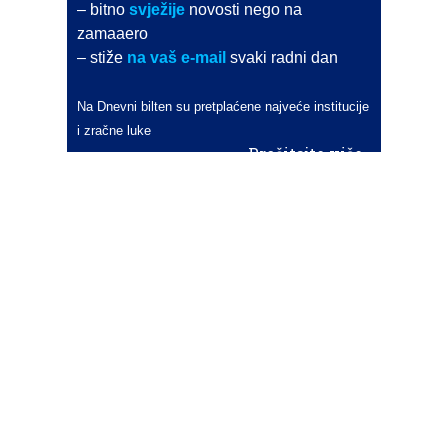
– bitno
svježije
novosti nego na
zamaaero
– stiže
na vaš e-mail
svaki radni dan
Na Dnevni bilten su pretplaćene najveće institucije
i zračne luke
Pročitajte više>
POŠALJITE NOVOST
Budite i vi novinar
zama
aero
!
Ako pošaljete 10 novosti koje objavimo
možete postati honorarni suradnik
i pisati za novac!
Info