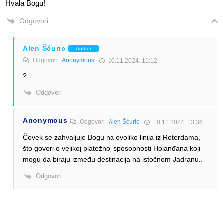
Hvala Bogu!
Odgovori
Alen Šćuric
Author
Odgovori
Anonymous
10.11.2024. 11:12
?
Odgovori
Anonymous
Odgovori
Alen Šćuric
10.11.2024. 13:36
Čovek se zahvaljuje Bogu na ovoliko linija iz Roterdama,
što govori o velikoj platežnoj sposobnosti Holanđana koji
mogu da biraju između destinacija na istočnom Jadranu..
Odgovori