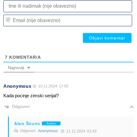
I
ili
n
Em
(n
(n
ob
ob
7
KOMENTAR/A
Najnoviji
Anonymous
10.11.2024. 17:55
Kada pocinje zimski serijal?
Odgovori
Alen Šćuric
Author
Odgovori
Anonymous
11.11.2024. 01:43