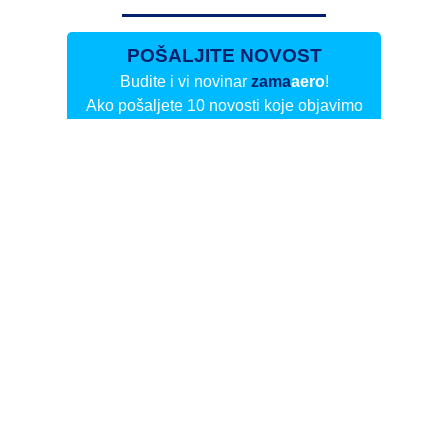
POŠALJITE NOVOST
Budite i vi novinar
zama
aero
!
Ako pošaljete 10 novosti koje objavimo
možete postati honorarni suradnik
i pisati za novac!
Info
Pretplata na dnevne biltene
Update
O nama
Kontakt
Impressum