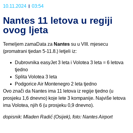
10.11.2024
03:54
Nantes 11 letova u regiji
ovog ljeta
Temeljem zamaData za
Nantes
su u VIII. mjesecu
(promatrani tjedan 5-11.8.) letjeli iz:
Dubrovnika easyJet 3 leta i Volotea 3 leta = 6 letova
tjedno
Splita Volotea 3 leta
Podgorice Air Montenegro 2 leta tjedno
Ovo znači da Nantes ima 11 letova iz regije tjedno (u
prosjeku 1,6 dnevno) koje lete 3 kompanije. Najviše letova
ima Volotea, njih 6 (u prosjeku 0,9 dnevno).
dopisnik: Mladen Radić (Osijek), foto: Nantes Airport