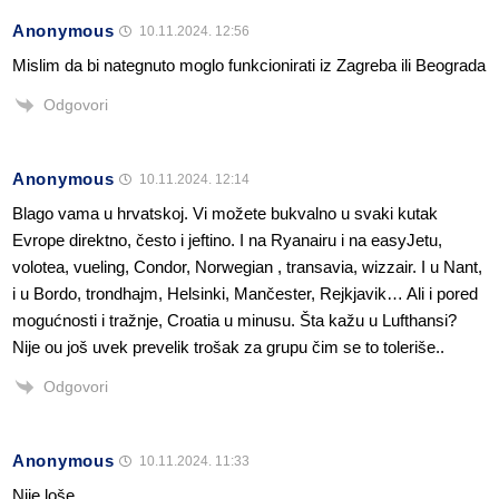
Anonymous
10.11.2024. 12:56
Mislim da bi nategnuto moglo funkcionirati iz Zagreba ili Beograda
Odgovori
Anonymous
10.11.2024. 12:14
Blago vama u hrvatskoj. Vi možete bukvalno u svaki kutak
Evrope direktno, često i jeftino. I na Ryanairu i na easyJetu,
volotea, vueling, Condor, Norwegian , transavia, wizzair. I u Nant,
i u Bordo, trondhajm, Helsinki, Mančester, Rejkjavik… Ali i pored
mogućnosti i tražnje, Croatia u minusu. Šta kažu u Lufthansi?
Nije ou još uvek prevelik trošak za grupu čim se to toleriše..
Odgovori
Anonymous
10.11.2024. 11:33
Nije loše