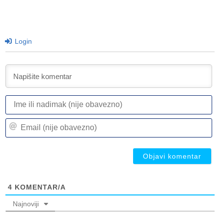
Login
I
ili
n
Em
(n
(n
ob
ob
4
KOMENTAR/A
Najnoviji