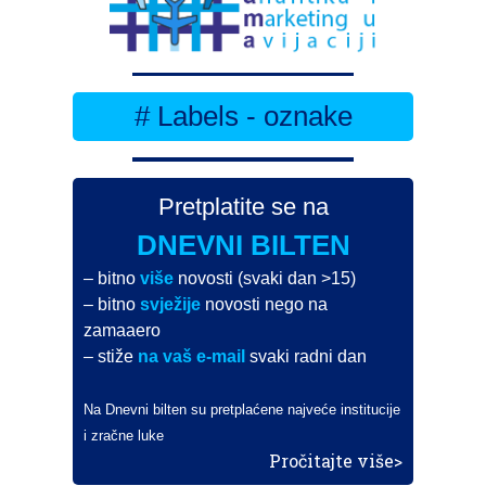
# Labels - oznake
Pretplatite se na
DNEVNI BILTEN
– bitno
više
novosti (svaki dan >15)
– bitno
svježije
novosti nego na
zamaaero
– stiže
na vaš e-mail
svaki radni dan
Na Dnevni bilten su pretplaćene najveće institucije
i zračne luke
Pročitajte više>