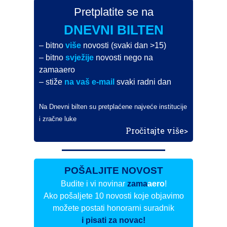
Pretplatite se na
DNEVNI BILTEN
– bitno
više
novosti (svaki dan >15)
– bitno
svježije
novosti nego na
zamaaero
– stiže
na vaš e-mail
svaki radni dan
Na Dnevni bilten su pretplaćene najveće institucije
i zračne luke
Pročitajte više>
POŠALJITE NOVOST
Budite i vi novinar
zama
aero
!
Ako pošaljete 10 novosti koje objavimo
možete postati honorarni suradnik
i pisati za novac!