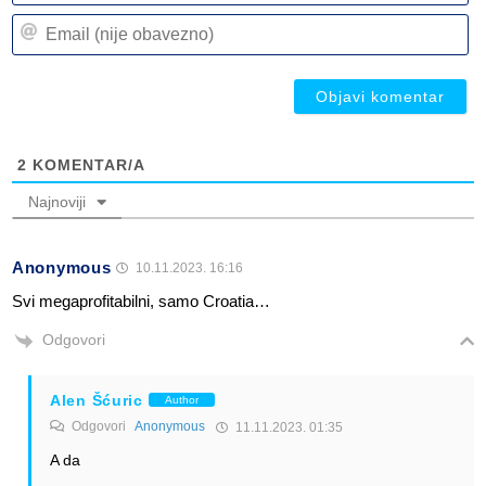
n
Em
(n
(n
ob
ob
2
KOMENTAR/A
Najnoviji
Anonymous
10.11.2023. 16:16
Svi megaprofitabilni, samo Croatia…
Odgovori
Alen Šćuric
Author
Odgovori
Anonymous
11.11.2023. 01:35
A da