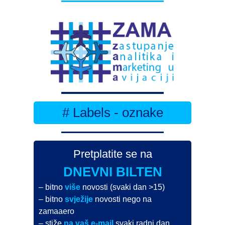
# Labels - oznake
Pretplatite se na
DNEVNI BILTEN
– bitno
više
novosti (svaki dan >15)
– bitno
svježije
novosti nego na
zamaaero
– stiže
na vaš e-mail
svaki radni dan