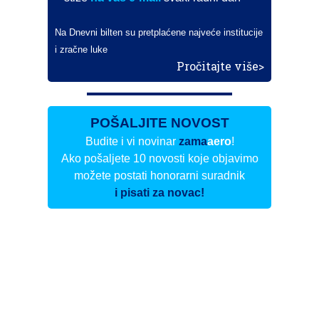
Na Dnevni bilten su pretplaćene najveće institucije
i zračne luke
Pročitajte više>
POŠALJITE NOVOST
Budite i vi novinar
zama
aero
!
Ako pošaljete 10 novosti koje objavimo
možete postati honorarni suradnik
i pisati za novac!
Info
Pretplata na dnevne biltene