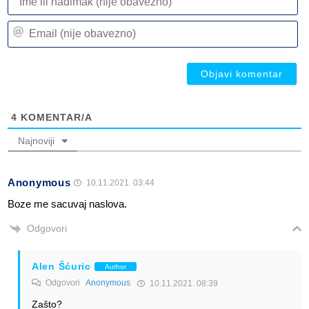
ili
n
Em
(n
(n
ob
ob
4
KOMENTAR/A
Najnoviji
Anonymous
10.11.2021. 03:44
Boze me sacuvaj naslova.
Odgovori
Alen Šćuric
Author
Odgovori
Anonymous
10.11.2021. 08:39
Zašto?