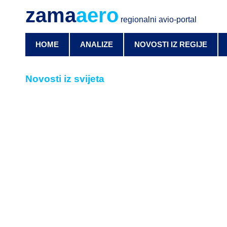
zama
aero
regionalni avio-portal
HOME
ANALIZE
NOVOSTI IZ REGIJE
Novosti iz svijeta