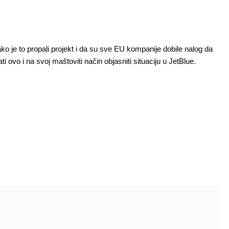
ako je to propali projekt i da su sve EU kompanije dobile nalog da
ovo i na svoj maštoviti način objasniti situaciju u JetBlue.