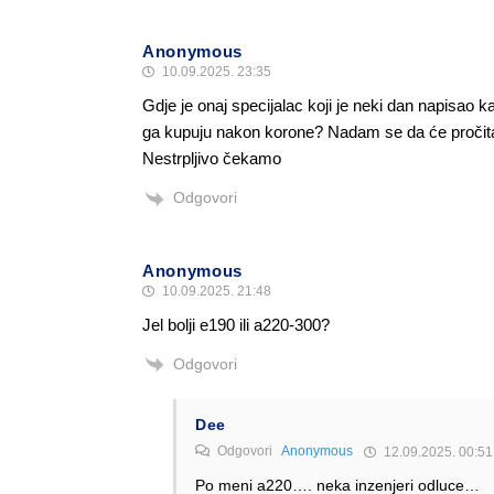
Anonymous
10.09.2025. 23:35
Gdje je onaj specijalac koji je neki dan napisao k
ga kupuju nakon korone? Nadam se da će pročitati 
Nestrpljivo čekamo
Odgovori
Anonymous
10.09.2025. 21:48
Jel bolji e190 ili a220-300?
Odgovori
Dee
Odgovori
Anonymous
12.09.2025. 00:51
Po meni a220…. neka inzenjeri odluce…