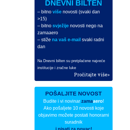
DNEVNI BILTEN
– bitno
više
novosti (svaki dan
>15)
– bitno
svježije
novosti nego na
zamaaero
– stiže
na vaš e-mail
svaki radni
dan
Na Dnevni bilten su pretplaćene najveće
institucije i zračne luke
Pročitajte više>
POŠALJITE NOVOST
Budite i vi novinar
zama
aero
!
Ako pošaljete 10 novosti koje
objavimo možete postati honorarni
suradnik
i pisati za novac!