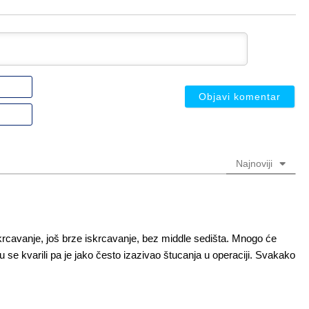
Ime
ili
nadimak
Email
(nije
(nije
obavezno)
obavezno)
Najnoviji
krcavanje, još brze iskrcavanje, bez middle sedišta. Mnogo će
su se kvarili pa je jako često izazivao štucanja u operaciji. Svakako