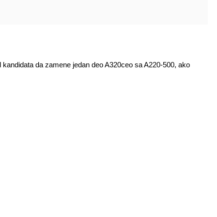
od kandidata da zamene jedan deo A320ceo sa A220-500, ako
ti vrlo pozitivno najavljivao. Ocito su ga prerasli.