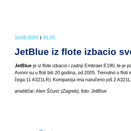
10.09.2025
01:25
JetBlue iz flote izbacio s
JetBlue
je iz flote izbacio i zadnji Embraer E190, te je p
Avioni su u floti bili 20 godina, od 2005. Trenutno u fl
čega 11 A321LR). Kompanija ima naručeno još 2 A321L
analitičar: Alen Šćuric (Zagreb), foto: JetBlue