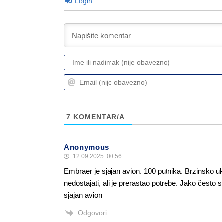
Login
7
KOMENTAR/A
Anonymous
12.09.2025. 00:56
Embraer je sjajan avion. 100 putnika. Brzinsko u
nedostajati, ali je prerastao potrebe. Jako često 
sjajan avion
Odgovori