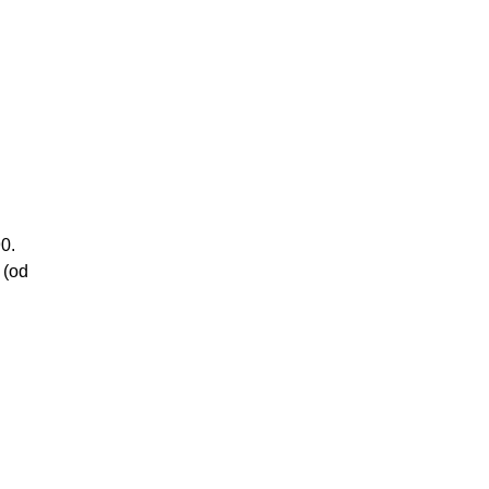
90.
 (od