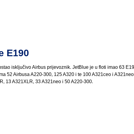
ve E190
ostao isključivo Airbus prijevoznik. JetBlue je u floti imao 63 E1
oti ima 52 Airbusa A220-300, 125 A320 i te 100 A321ceo i A321neo
R, 13 A321XLR, 33 A321neo i 50 A220-300.