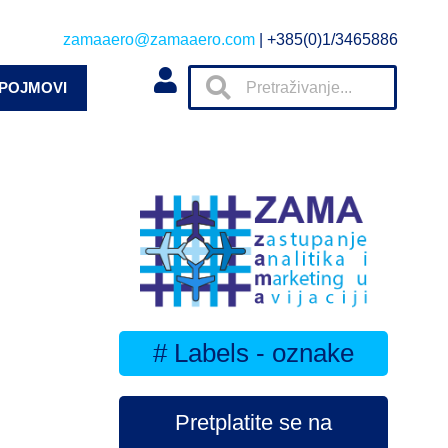
zamaaero@zamaaero.com
| +385(0)1/3465886
 POJMOVI
# Labels - oznake
Pretplatite se na