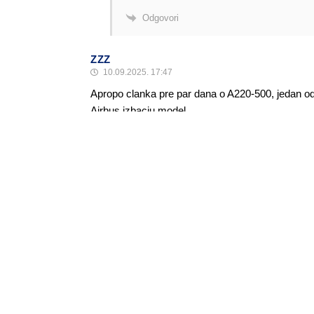
Odgovori
ZZZ
10.09.2025. 17:47
Apropo clanka pre par dana o A220-500, jedan 
Airbus izbaciu model
Odgovori
Anonymous
10.09.2025. 12:12
Sjecam se kada su kretali sa ovim avionom da se is
Odgovori
Alen Šćuric
Author
Odgovori
Anonymous
10.09.2025. 13:09