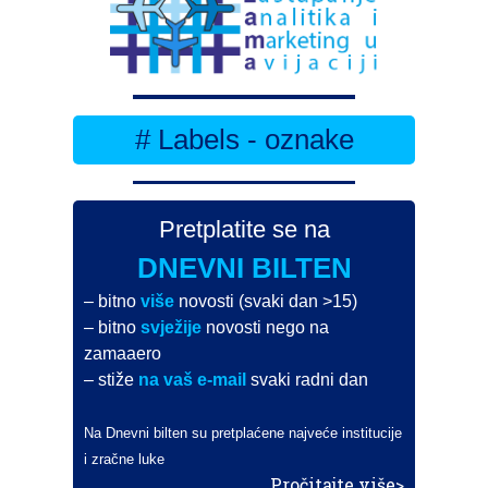
# Labels - oznake
Pretplatite se na
DNEVNI BILTEN
– bitno
više
novosti (svaki dan >15)
– bitno
svježije
novosti nego na
zamaaero
– stiže
na vaš e-mail
svaki radni dan
Na Dnevni bilten su pretplaćene najveće institucije
i zračne luke
Pročitajte više>