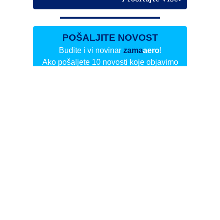
POŠALJITE NOVOST
Budite i vi novinar
zama
aero
!
Ako pošaljete 10 novosti koje objavimo
možete postati honorarni suradnik
i pisati za novac!
Info
Pretplata na dnevne biltene
Update
O nama
Kontakt