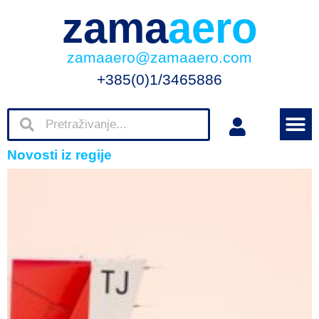
zama
aero
zamaaero@zamaaero.com
+385(0)1/3465886
Novosti iz regije