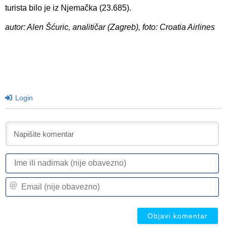
turista bilo je iz Njemačka (23.685).
autor: Alen Šćuric, analitičar (Zagreb), foto: Croatia Airlines
Login
I
ili
n
Em
(n
(n
ob
ob