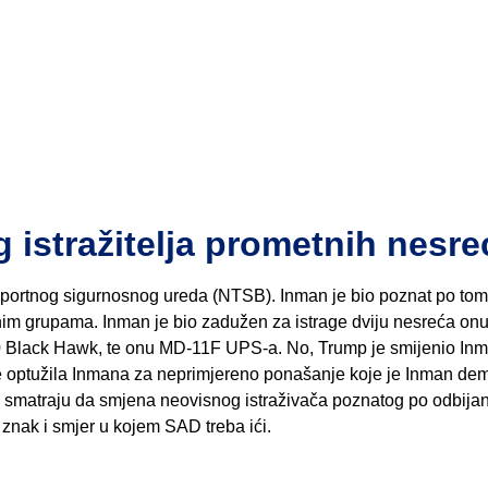
istražitelja prometnih nesre
ansportnog sigurnosnog ureda (NTSB). Inman je bio poznat po tom
ranim grupama. Inman je bio zadužen za istrage dviju nesreća on
 Black Hawk, te onu MD-11F UPS-a. No, Trump je smijenio Inma
 je optužila Inmana za neprimjereno ponašanje koje je Inman de
čari smatraju da smjena neovisnog istraživača poznatog po odbija
znak i smjer u kojem SAD treba ići.