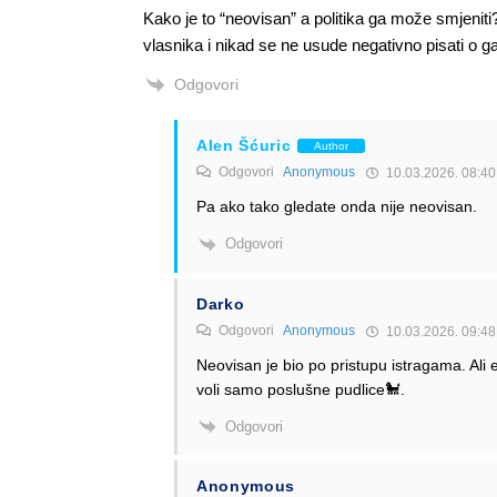
Kako je to “neovisan” a politika ga može smjeniti
vlasnika i nikad se ne usude negativno pisati o ga
Odgovori
Alen Šćuric
Author
Odgovori
Anonymous
10.03.2026. 08:40
Pa ako tako gledate onda nije neovisan.
Odgovori
Darko
Odgovori
Anonymous
10.03.2026. 09:48
Neovisan je bio po pristupu istragama. Ali
voli samo poslušne pudlice🐩.
Odgovori
Anonymous