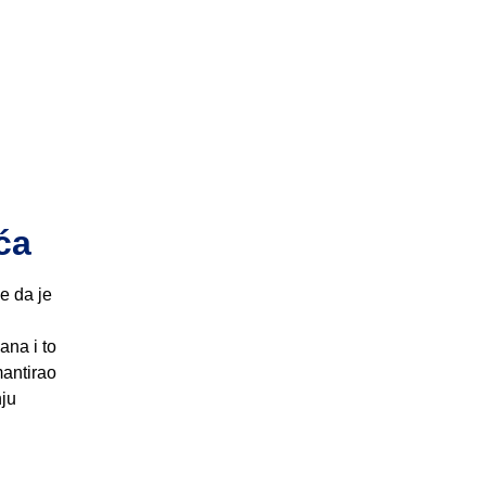
ća
e da je
u
na i to
mantirao
nju