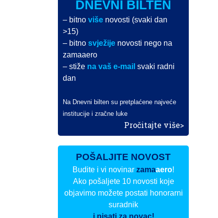
DNEVNI BILTEN
– bitno
više
novosti (svaki dan
>15)
– bitno
svježije
novosti nego na
zamaaero
– stiže
na vaš e-mail
svaki radni
dan
Na Dnevni bilten su pretplaćene najveće
institucije i zračne luke
Pročitajte više>
POŠALJITE NOVOST
Budite i vi novinar
zama
aero
!
Ako pošaljete 10 novosti koje
objavimo možete postati honorarni
suradnik
i pisati za novac!