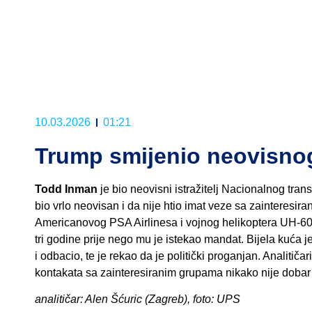
10.03.2026
01:21
Trump smijenio neovisnog 
Todd Inman
je bio neovisni istražitelj Nacionalnog tr
bio vrlo neovisan i da nije htio imat veze sa zainteresi
Americanovog PSA Airlinesa i vojnog helikoptera UH-60
tri godine prije nego mu je istekao mandat. Bijela kuća
i odbacio, te je rekao da je politički proganjan. Analiti
kontakata sa zainteresiranim grupama nikako nije dobar 
analitičar: Alen Šćuric (Zagreb), foto: UPS