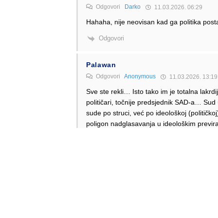
Odgovori
Darko
11.03.2026. 06:29
Hahaha, nije neovisan kad ga politika posta
Odgovori
Palawan
Odgovori
Anonymous
11.03.2026. 13:19
Sve ste rekli… Isto tako im je totalna lak
političari, točnije predsjednik SAD-a… Su
sude po struci, već po ideološkoj (političk
poligon nadglasavanja u ideološkim previranj
više uopće nije regularno.
Odgovori
Anonymous
Odgovori
Palawan
11.03.2026. 18:43
Dajte molim vas, tko sjedi u našem Ustavnom 
Arlović, Miroslav Šeparović i ostali dinosau