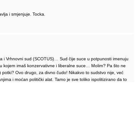
vlja i smjenjuje. Tocka.
rdija i Vrhnovni sud (SCOTUS)… Sud čije suce u potpunosti imenuju
d u kojem imaš konzervativne i liberalne suce… Molim? Pa što ne
oj) potki? Ovo drugo, za divno čudo! Nikakvo to sudstvo nije, već
ima i moćan politički alat. Tamo je sve toliko ispolitizirano da to
sudu, sve isluženi političari koji sude po ideološkoj liniji! Mato
ri. Gdje je ono bila postavljena Ingrid Antičević Marinović? Sve je