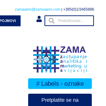
zamaaero@zamaaero.com
| +385(0)1/3465886
 POJMOVI
# Labels - oznake
Pretplatite se na