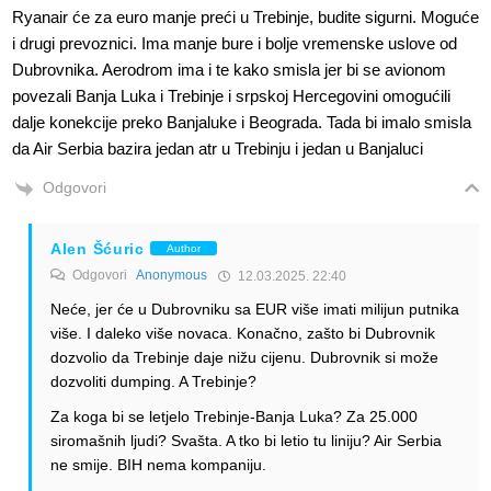
Ryanair će za euro manje preći u Trebinje, budite sigurni. Moguće
i drugi prevoznici. Ima manje bure i bolje vremenske uslove od
Dubrovnika. Aerodrom ima i te kako smisla jer bi se avionom
povezali Banja Luka i Trebinje i srpskoj Hercegovini omogućili
dalje konekcije preko Banjaluke i Beograda. Tada bi imalo smisla
da Air Serbia bazira jedan atr u Trebinju i jedan u Banjaluci
Odgovori
Alen Šćuric
Author
Odgovori
Anonymous
12.03.2025. 22:40
Neće, jer će u Dubrovniku sa EUR više imati milijun putnika
više. I daleko više novaca. Konačno, zašto bi Dubrovnik
dozvolio da Trebinje daje nižu cijenu. Dubrovnik si može
dozvoliti dumping. A Trebinje?
Za koga bi se letjelo Trebinje-Banja Luka? Za 25.000
siromašnih ljudi? Svašta. A tko bi letio tu liniju? Air Serbia
ne smije. BIH nema kompaniju.