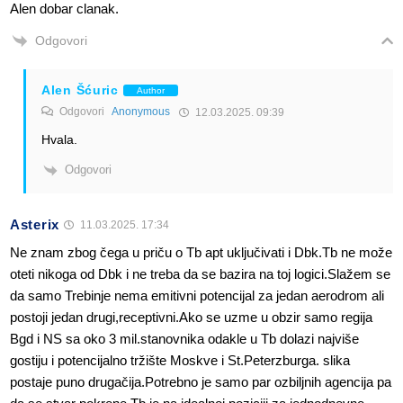
Alen dobar clanak.
Odgovori
Alen Šćuric
Author
Odgovori
Anonymous
12.03.2025. 09:39
Hvala.
Odgovori
Asterix
11.03.2025. 17:34
Ne znam zbog čega u priču o Tb apt uključivati i Dbk.Tb ne može
oteti nikoga od Dbk i ne treba da se bazira na toj logici.Slažem se
da samo Trebinje nema emitivni potencijal za jedan aerodrom ali
postoji jedan drugi,receptivni.Ako se uzme u obzir samo regija
Bgd i NS sa oko 3 mil.stanovnika odakle u Tb dolazi najviše
gostiju i potencijalno tržište Moskve i St.Peterzburga. slika
postaje puno drugačija.Potrebno je samo par ozbiljnih agencija pa