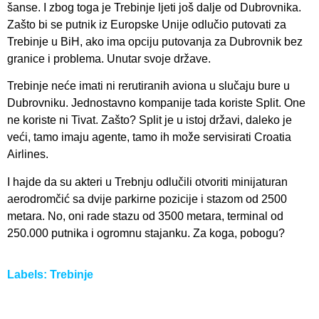
šanse. I zbog toga je Trebinje ljeti još dalje od Dubrovnika.
Zašto bi se putnik iz Europske Unije odlučio putovati za
Trebinje u BiH, ako ima opciju putovanja za Dubrovnik bez
granice i problema. Unutar svoje države.
Trebinje neće imati ni rerutiranih aviona u slučaju bure u
Dubrovniku. Jednostavno kompanije tada koriste Split. One
ne koriste ni Tivat. Zašto? Split je u istoj državi, daleko je
veći, tamo imaju agente, tamo ih može servisirati Croatia
Airlines.
I hajde da su akteri u Trebnju odlučili otvoriti minijaturan
aerodromčić sa dvije parkirne pozicije i stazom od 2500
metara. No, oni rade stazu od 3500 metara, terminal od
250.000 putnika i ogromnu stajanku. Za koga, pobogu?
Labels:
Trebinje