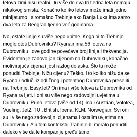
letova zimi nisu realni i tu više do dva tri tjedna leta nemaju
nikakvog smisla. Konačno koliko letova može imati jedno
minijaturno i siromašno Trebinje ako Banja Luka ima samo
dva leta za Beograd tjedno već godinama.
No, ostale linije su više nego upitne. Koga bi to Trebinje
moglo oteti Dubrovniku? Ryanair ima 56 letova na
Dubrovniku i ove godine povećava broj linija i frekvencija.
Evidentno je zadovoljan cijenom na Dubrovniku, konačno
motivirajuća cijena i jest razlog dolaska. Što tu može
ponuditi Trebinje. Nižu cijenu? Teško. I to koliko nižu da se
Ryanair odluči iz odličnog i potentnog Dubrovnika preseliti
na Trebinje. EasyJet? On ima i više letova iz Dubrovnika od
Ryanaira ljeti. I oni su više nego zadovoljni uvjetima u
Dubrovniku. Puno letova (više od 14) ima i Austrian, Volotea,
Vueling, Jet2, TUI, British, Iberia, KLM, Norwegian. Svi oni
su i više nego zadovoljni cijenama i ostalim uvjetima na
Dubrovniku. A u tom kontekstu Trabinje bi moralo ponuditi
daleko više da te kompanije pređu tamo.