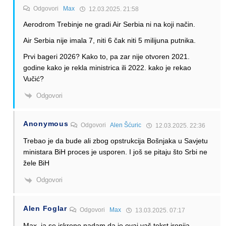
Odgovori
Max
12.03.2025. 21:58
Aerodrom Trebinje ne gradi Air Serbia ni na koji način.
Air Serbia nije imala 7, niti 6 čak niti 5 milijuna putnika.
Prvi bageri 2026? Kako to, pa zar nije otvoren 2021.
godine kako je rekla ministrica ili 2022. kako je rekao
Vučić?
Odgovori
Anonymous
Odgovori
Alen Šćuric
12.03.2025. 22:36
Trebao je da bude ali zbog opstrukcija Bošnjaka u Savjetu
ministara BiH proces je usporen. I još se pitaju što Srbi ne
žele BiH
Odgovori
Alen Foglar
Odgovori
Max
13.03.2025. 07:17
Max, ja se iskreno nadam da je ovaj vaš tekst ironija..