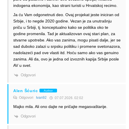
indogena ekonomija, kao strani turisti u Hrvatskoj recimo.
Ja ću Vam odgonetnuti deo. Ovaj projekat jeste iniciran od
Srbije, i to negde 2020 godine. Vezan je za unutrašnju
priču u Srbiji, tj. konceptualno kako se politika oko te
godine promenila. Tad je aktualizovan ovaj stari plan, za
stvarne upotrebe. Ako vas zanima, mogu pisati dalje, jer se
sad duboko zalazi u srpsku politiku i promene svetonazora,
nadolazeći pad ove vlasti itd. Hoću samo ako vas genuino
zanima. Ali da, ovo je jedna od izvoznih kapija Srbije posle
AV u svet.
Odgovori
Alen Šćuric
Author
Odgovori
Ivan92
07.07.2026. 02:02
Majko mila. Ali ono dajte ne pričajte megasvaštarije.
Odgovori