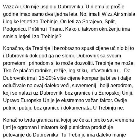
Wizz Air. On nije uspio u Dubrovniku. U njemu je prošle
godine imao samo dva tjedna leta. No, ima li Wizz Air smisla
i logike letjeti za Trebinje. On leti za Sarajevo, Split,
Podgoricu, Prištinu i Tiranu. Kako u takvom okruženju ima
smisla letjeti i za Trebinje?
Konačno, da Trebinje i bezobrazno spusti cijene učinio bi to
i Dubrovnik dok god ga ne slomi. Dubrovnik sa svojim
prometom i prihodom si to može dozvoliti. Trebinje ne može.
Tko će plaćati radnike, režije, logistiku, infrastrukturu… Da
Dubrovnik ima i 15-20% više cijene kompanija bi se i dalje
odlučivale na ovaj daleko veći, suvremenij i bolji aerodrom,
koji se nalazi uz Dubrovnik, bez granice i u Europskoj Uniji.
Upravo Europska Unije je ekstremno važan faktor. Ovdje
putnici putuju bez granice i dokumenata. U Trebinju ne.
Konačno tvrda granica na kojoj se čeka i preko sat vremena
ljeti je ogroman limitatora koji putnicima produžuje
putovanje do Dubrovnika. Tu Trebinje ima daleko manje