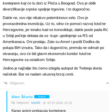
kontejnere koji će tu doći iz Ploča u Beograd. Ovo je oblik
diverzifikacije srpske spoljnje trgovine. I to dugoročno.
Dakle ne, ovo nije nikakvo potemkinovo selo. Ovo je
prvorazdredna investicija. Uz to, silno će pomoći razvoj Istočne
Hercegovine, jer ionako kad se konsoliduje, dakle posle pada AV,
u Srbiji počinje debata da se -kupi- ujedinjenje sa RS od
Amerikanaca. Oni prodaju. Zato su Ameri i pustili Dodika da
polupa BiH iznutra. Tako da i dugoročno, premda ne odmah po
otvaranju, ovo će biti glavni ekonomski koridor Istočne
Hercegovine sa ostatkom Srbije.
Jedino je najžalije što ćemo izlegda autoput do Trebinja dosta
načekati. Bar se nadam ukusnoj brzoj cesti.
Odgovori
Alen Šćuric
Author
Odgovori
Ivan92
07.07.2026. 01:31
Kargo avioni prebacuju kontejnere.