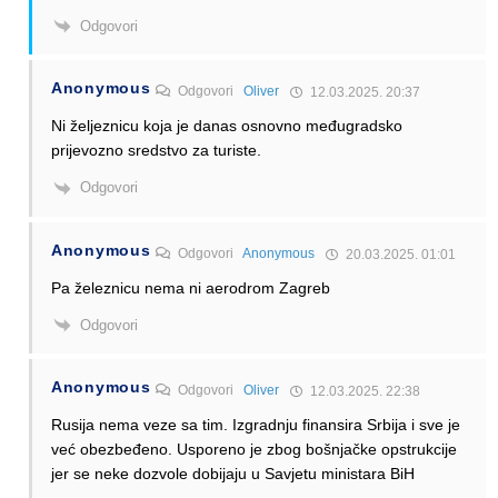
Odgovori
Anonymous
Odgovori
Oliver
12.03.2025. 20:37
Ni željeznicu koja je danas osnovno međugradsko
prijevozno sredstvo za turiste.
Odgovori
Anonymous
Odgovori
Anonymous
20.03.2025. 01:01
Pa železnicu nema ni aerodrom Zagreb
Odgovori
Anonymous
Odgovori
Oliver
12.03.2025. 22:38
Rusija nema veze sa tim. Izgradnju finansira Srbija i sve je
već obezbeđeno. Usporeno je zbog bošnjačke opstrukcije
jer se neke dozvole dobijaju u Savjetu ministara BiH