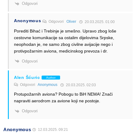
Odgovori
Anonymous
Odgovori
Oliver
20.03.2025. 01:00
Porediti Bihać i Trebinje je smešno. Upravo zbog loše
cestovne komunikacije sa ostalim dijelovima Srpske,
neophodan je, ne samo zbog civilne avijacije nego i
protivpožarnim aviona, medicinskog prevoza i dr.
Odgovori
Alen Šćuric
Author
Odgovori
Anonymous
20.03.2025. 02:03
Protupožarnih aviona? Pobogu to BiH NEMA! Znači
napraviti aerodrom za avione koji ne postoje.
Odgovori
Anonymous
12.03.2025. 09:21