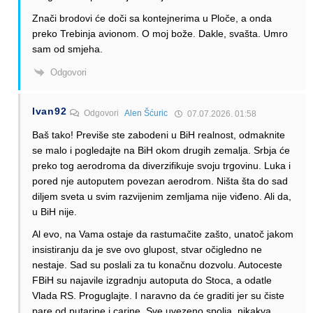
Znači brodovi će doči sa kontejnerima u Ploče, a onda
preko Trebinja avionom. O moj bože. Dakle, svašta. Umro
sam od smjeha.
Odgovori
Ivan92
Odgovori
Alen Šćuric
07.07.2026. 01:58
Baš tako! Previše ste zabodeni u BiH realnost, odmaknite
se malo i pogledajte na BiH okom drugih zemalja. Srbja će
preko tog aerodroma da diverzifikuje svoju trgovinu. Luka i
pored nje autoputem povezan aerodrom. Ništa šta do sad
diljem sveta u svim razvijenim zemljama nije viđeno. Ali da,
u BiH nije.
Al evo, na Vama ostaje da rastumačite zašto, unatoč jakom
insistiranju da je sve ovo glupost, stvar očigledno ne
nestaje. Sad su poslali za tu konačnu dozvolu. Autoceste
FBiH su najavile izgradnju autoputa do Stoca, a odatle
Vlada RS. Proguglajte. I naravno da će graditi jer su čiste
pare od putarine i carine. Sve uvezeno spolja, nikakva