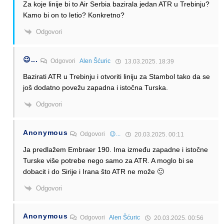
Za koje linije bi to Air Serbia bazirala jedan ATR u Trebinju?
Kamo bi on to letio? Konkretno?
Odgovori
😉...
Odgovori
Alen Šćuric
13.03.2025. 18:39
Bazirati ATR u Trebinju i otvoriti liniju za Stambol tako da se
još dodatno povežu zapadna i istočna Turska.
Odgovori
Anonymous
Odgovori
😉...
20.03.2025. 00:11
Ja predlažem Embraer 190. Ima između zapadne i istočne
Turske više potrebe nego samo za ATR. A moglo bi se
dobacit i do Sirije i Irana što ATR ne može 🙂
Odgovori
Anonymous
Odgovori
Alen Šćuric
20.03.2025. 00:56