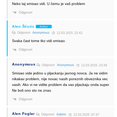
Neko taj smisao vidi. U čemu je vaš problem
Odgovori
Alen Šćuric
Author
Odgovori
Anonymous
12.03.2025. 22:42
Svaka čast tome tko vidi smisao.
Odgovori
Anonymous
Odgovori
Anonymous
12.03.2025. 23:39
Smisao vide jedino u pljackanju javnog novca. Ja ne vidim
nikakav problem, nije novac nasih poreznih obveznika vec
vasih. Ako vi ne vidite problem da vas pljackaju onda super.
Ne boli ono sto ne znas.
Odgovori
Alen Foglar
Odgovori
Asterix
12.03.2025. 07:37