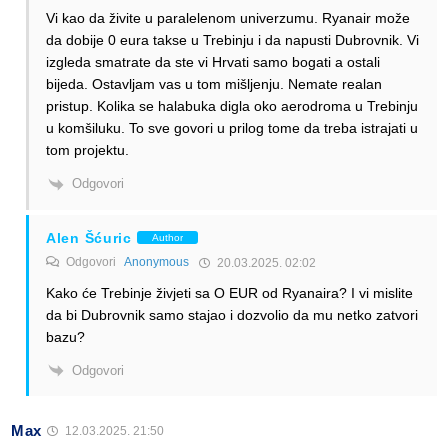
Vi kao da živite u paralelenom univerzumu. Ryanair može
da dobije 0 eura takse u Trebinju i da napusti Dubrovnik. Vi
izgleda smatrate da ste vi Hrvati samo bogati a ostali
bijeda. Ostavljam vas u tom mišljenju. Nemate realan
pristup. Kolika se halabuka digla oko aerodroma u Trebinju
u komšiluku. To sve govori u prilog tome da treba istrajati u
tom projektu.
Odgovori
Alen Šćuric
Author
Odgovori
Anonymous
20.03.2025. 02:02
Kako će Trebinje živjeti sa O EUR od Ryanaira? I vi mislite
da bi Dubrovnik samo stajao i dozvolio da mu netko zatvori
bazu?
Odgovori
Max
12.03.2025. 21:50