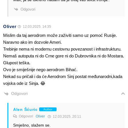
Odgovori
Oliver
12.03.2025. 14:35
Mislim da taj aerodrom može zaživiti samo uz pomoć Rusije.
Naravno ako im dozvole Ameri.
Trebinje nema ni modernu cestovnu povezanost i infrastrukturu.
Nemaš autoputa ni do Crne gore ni do Dubrovnika ni do Mostara.
Glupost teška.
Ovo je smiješnije nego aerodrom Bihać.
Nekad su pričali i da će Aerodrom Sinj postat međunarodni,kada
vojska ode iz Sinja. 😂
Odgovori
Alen Šćuric
Author
Odgovori
Oliver
12.03.2025. 20:11
Smješno, slažem se.