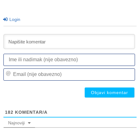
Login
I
ili
n
Em
(n
(n
ob
ob
182
KOMENTAR/A
Najnoviji