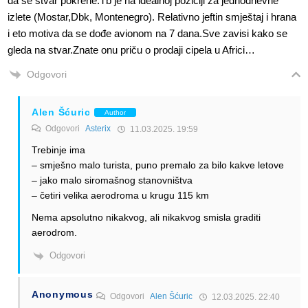
da se stvar pokrene.Tb je na idealnoj poziciji za jednodnevne
izlete (Mostar,Dbk, Montenegro). Relativno jeftin smještaj i hrana
i eto motiva da se dođe avionom na 7 dana.Sve zavisi kako se
gleda na stvar.Znate onu priču o prodaji cipela u Africi…
Odgovori
Alen Šćuric
Author
Odgovori
Asterix
11.03.2025. 19:59
Trebinje ima
– smješno malo turista, puno premalo za bilo kakve letove
– jako malo siromašnog stanovništva
– četiri velika aerodroma u krugu 115 km
Nema apsolutno nikakvog, ali nikakvog smisla graditi
aerodrom.
Odgovori
Anonymous
Odgovori
Alen Šćuric
12.03.2025. 22:40