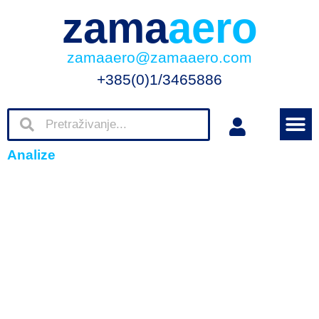
zama
aero
zamaaero@zamaaero.com
+385(0)1/3465886
Analize