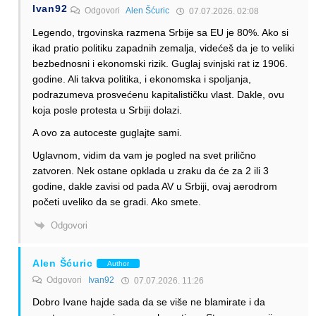
Ivan92
Odgovori
Alen Šćuric
07.07.2026. 02:08
Legendo, trgovinska razmena Srbije sa EU je 80%. Ako si
ikad pratio politiku zapadnih zemalja, videćeš da je to veliki
bezbednosni i ekonomski rizik. Guglaj svinjski rat iz 1906.
godine. Ali takva politika, i ekonomska i spoljanja,
podrazumeva prosvećenu kapitalističku vlast. Dakle, ovu
koja posle protesta u Srbiji dolazi.
A ovo za autoceste guglajte sami.
Uglavnom, vidim da vam je pogled na svet prilično
zatvoren. Nek ostane opklada u zraku da će za 2 ili 3
godine, dakle zavisi od pada AV u Srbiji, ovaj aerodrom
početi uveliko da se gradi. Ako smete.
Odgovori
Alen Šćuric
Author
Odgovori
Ivan92
07.07.2026. 11:26
Dobro Ivane hajde sada da se više ne blamirate i da