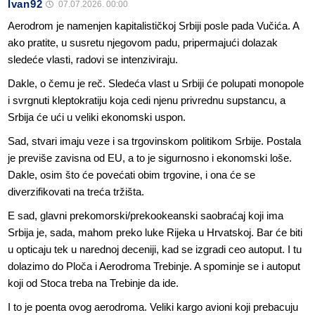
Ivan92
07.07.2026. 00:00
Aerodrom je namenjen kapitalističkoj Srbiji posle pada Vučića. A
ako pratite, u susretu njegovom padu, pripermajući dolazak
sledeće vlasti, radovi se intenziviraju.
Dakle, o čemu je reč. Sledeća vlast u Srbiji će polupati monopole
i svrgnuti kleptokratiju koja cedi njenu privrednu supstancu, a
Srbija će ući u veliki ekonomski uspon.
Sad, stvari imaju veze i sa trgovinskom politikom Srbije. Postala
je previše zavisna od EU, a to je sigurnosno i ekonomski loše.
Dakle, osim što će povećati obim trgovine, i ona će se
diverzifikovati na treća tržišta.
E sad, glavni prekomorski/prekookeanski saobraćaj koji ima
Srbija je, sada, mahom preko luke Rijeka u Hrvatskoj. Bar će biti
u opticaju tek u narednoj deceniji, kad se izgradi ceo autoput. I tu
dolazimo do Ploča i Aerodroma Trebinje. A spominje se i autoput
koji od Stoca treba na Trebinje da ide.
I to je poenta ovog aerodroma. Veliki kargo avioni koji prebacuju