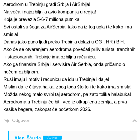
Aerodrom u Trebinju gradi Srbija i AirSrbija!
Najveća i najozbiljnija avio kompanija u regija!
Koja je prevezla 5-6-7 miliona putnika!
Svi ostali su šega za AirSerbia, tako da iz tog ugla i te kako ima
smisla!
Danas jako puno ljudi preko Trebinja dolazi u CG , HR i BiH.
Ako će se otvaranjem aerodroma povećati priliv turista, tranzitnih
ili stacionarnih, Trebinje ima ozbiljnu računicu.
Ako ga finansira Srbija i servisira Air Serbia, onda pričamo o
nečem ozbiljnom.
Rusi imaju i motiv i računicu da idu u Trebinje i dalje!
Mislim da je čitava hajka, zbog toga što to i te kako ima smisla!
Možda nekog malo svrbi taj aerodrom, pa zato tolika halabuka!
Aerodroma u Trebinju će biti, već je otkupljena zemlja, a prva
kašika bagera, zakopat će početkom 2026.
Odgovori
Alen Šćuric
Author