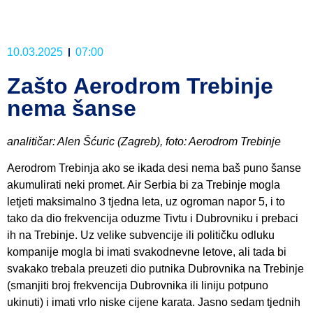
10.03.2025
07:00
Zašto Aerodrom Trebinje
nema šanse
analitičar: Alen Šćuric (Zagreb), foto: Aerodrom Trebinje
Aerodrom Trebinja ako se ikada desi nema baš puno šanse
akumulirati neki promet. Air Serbia bi za Trebinje mogla
letjeti maksimalno 3 tjedna leta, uz ogroman napor 5, i to
tako da dio frekvencija oduzme Tivtu i Dubrovniku i prebaci
ih na Trebinje. Uz velike subvencije ili političku odluku
kompanije mogla bi imati svakodnevne letove, ali tada bi
svakako trebala preuzeti dio putnika Dubrovnika na Trebinje
(smanjiti broj frekvencija Dubrovnika ili liniju potpuno
ukinuti) i imati vrlo niske cijene karata. Jasno sedam tjednih