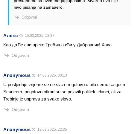
prestanemo sa ovim megaglupostima. Stvarno ovo nije
nivo pisanja na zamaaero.
Odgovori
Алекс
15.03.2025. 13:37
Као да ће сви преко Требиња ићи у Дубровник! Хаха.
Odgovori
Anonymous
14.03.2025. 00:13
U posljednje vrijeme se ne slazem gotovo u bilo cemu sa gosn
Scuricem, pogotovo otkad su se pojavili politicki clanci, ali za
Trebinje je unpravu za svako slovo.
Odgovori
Anonymous
12.03.2025. 22:35