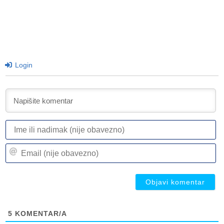
Login
I
ili
n
Em
(n
(n
ob
ob
5
KOMENTAR/A