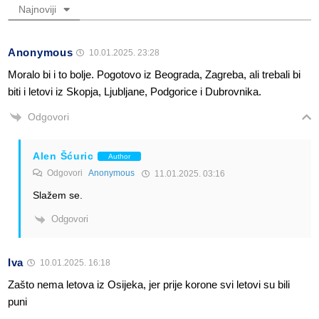
Najnoviji
Anonymous
10.01.2025. 23:28
Moralo bi i to bolje. Pogotovo iz Beograda, Zagreba, ali trebali bi
biti i letovi iz Skopja, Ljubljane, Podgorice i Dubrovnika.
Odgovori
Alen Šćuric
Author
Odgovori
Anonymous
11.01.2025. 03:16
Slažem se.
Odgovori
Iva
10.01.2025. 16:18
Zašto nema letova iz Osijeka, jer prije korone svi letovi su bili
puni