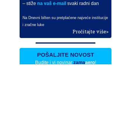
– stiže
na vaš e-mail
svaki radni dan
Na Dnevni bilten su pretplaćene najveće institucije
i zračne luke
Pročitajte više>
POŠALJITE NOVOST
Budite i vi novinar
zama
aero
!
Ako pošaljete 10 novosti koje objavimo
možete postati honorarni suradnik
i pisati za novac!
Info
Pretplata na dnevne biltene