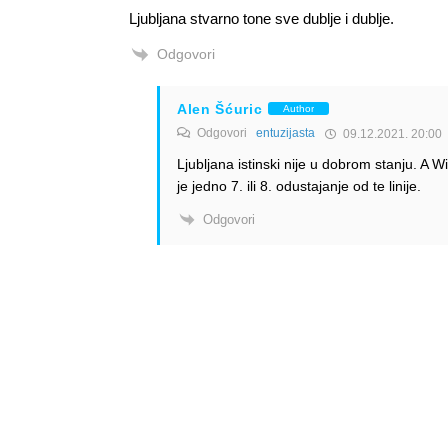
Ljubljana stvarno tone sve dublje i dublje.
Odgovori
Alen Šćuric
Author
Odgovori
entuzijasta
09.12.2021. 20:00
Ljubljana istinski nije u dobrom stanju. A 
je jedno 7. ili 8. odustajanje od te linije.
Odgovori
Info