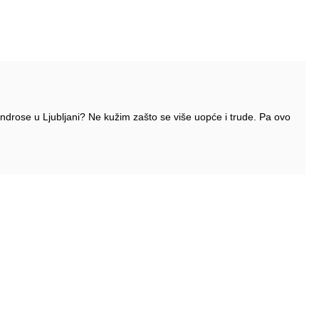
Windrose u Ljubljani? Ne kužim zašto se više uopće i trude. Pa ovo
Pratite nas