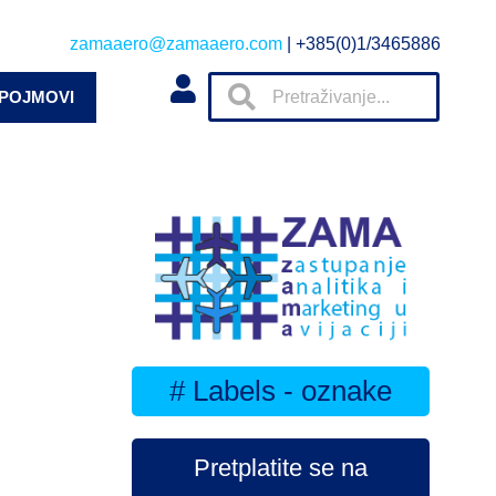
zamaaero@zamaaero.com
| +385(0)1/3465886
 POJMOVI
# Labels - oznake
Pretplatite se na