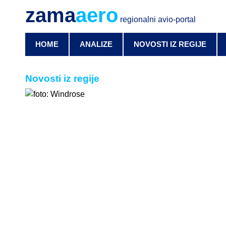
zama
aero
regionalni avio-portal
HOME
ANALIZE
NOVOSTI IZ REGIJE
Novosti iz regije