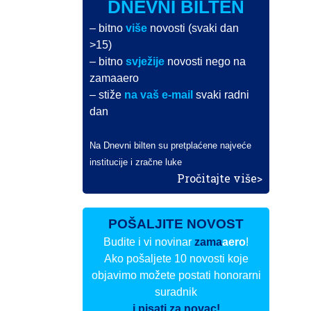
DNEVNI BILTEN
– bitno
više
novosti (svaki dan
>15)
– bitno
svježije
novosti nego na
zamaaero
– stiže
na vaš e-mail
svaki radni
dan
Na Dnevni bilten su pretplaćene najveće
institucije i zračne luke
Pročitajte više>
POŠALJITE NOVOST
Budite i vi novinar
zama
aero
!
Ako pošaljete 10 novosti koje
objavimo možete postati honorarni
suradnik
i pisati za novac!