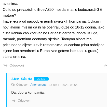
avionima.
Ocito su prevazisli to ili ce A350 mozda imati u buducnosti GE
motore?
Inace jedna od najpodcjenjenijih svjetskih kompanija. Odlicni i
novi avioni, mislim da ih ne operiraju duze od 10-12 godina, jako
cista kabina kao kod vecine Far east carriera, dobra usluga,
razmak, premium economy sjedala, Taouyan aiport ima
pristupacne cijene u svih restoranima, ducanima (nisu nabrijane
cijene kao aerodromi u Europi vec gotovo iste kao i u gradu),
zlatna sredina.
Odgovori
Alen Šćuric
Author
Odgovori
Anonymous
09.11.2023. 08:55
Da, dobra kompanija.
Odgovori