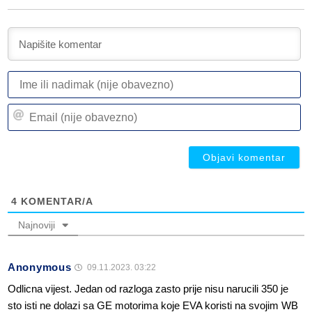
I
ili
n
Em
(n
(n
ob
ob
4
KOMENTAR/A
Najnoviji
Anonymous
09.11.2023. 03:22
Odlicna vijest. Jedan od razloga zasto prije nisu narucili 350 je
sto isti ne dolazi sa GE motorima koje EVA koristi na svojim WB