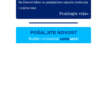
Na Dnevni bilten su pretplaćene najveće institucije
i zračne luke
Pročitajte više>
POŠALJITE NOVOST
Budite i vi novinar
zama
aero
!
Ako pošaljete 10 novosti koje objavimo
možete postati honorarni suradnik
i pisati za novac!
Info
Pretplata na dnevne biltene
Update